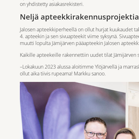
on yhdistetty asiakasrekisteri.
Neljä apteekkirakennusprojekti
Jalosen apteekkiperheellä on ollut hurjat kuukaudet ta
4. apteekin ja sen sivuapteekit viime syksynä. Sivuapte
muutti lopulta Jämijärven pääapteekin Jalosen apteekki
Kaikille apteekeille rakennettiin uudet tilat Jämijärve
–Lokakuun 2023 alussa aloitimme Ylöjärvellä ja marras
ollut aika tiivis rupeama! Markku sanoo.