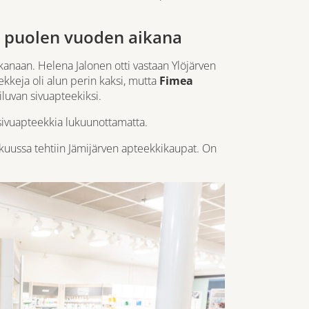
a puolen vuoden aikana
kanaan. Helena Jalonen otti vastaan Ylöjärven
ekkeja oli alun perin kaksi, mutta
Fimea
luvan sivuapteekiksi.
n sivuapteekkia lukuunottamatta.
kuussa tehtiin Jämijärven apteekkikaupat. On