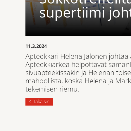
supertiimi joh
11.3.2024
Apteekkari Helena Jalonen johtaa
Apteekkiarkea helpottavat samanla
sivuapteekissakin ja Helenan toi
mahdollista, koska Helena ja Mark
tekemisen riemu.
Takaisin