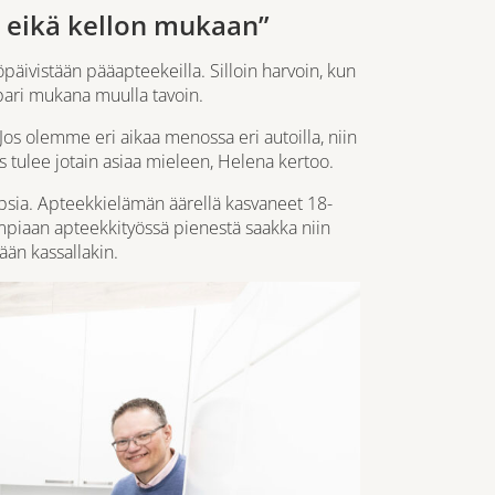
 eikä kellon mukaan”
äivistään pääapteekeilla. Silloin harvoin, kun
apari mukana muulla tavoin.
s olemme eri aikaa menossa eri autoilla, niin
os tulee jotain asiaa mieleen, Helena kertoo.
psia. Apteekkielämän äärellä kasvaneet 18-
piaan apteekkityössä pienestä saakka niin
ään kassallakin.