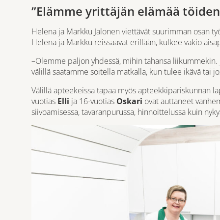
”Elämme yrittäjän elämää töiden
Helena ja Markku Jalonen viettävät suurimman osan työp
Helena ja Markku reissaavat erillään, kulkee vakio ais
–Olemme paljon yhdessä, mihin tahansa liikummekin. Jo
välillä saatamme soitella matkalla, kun tulee ikävä tai j
Välillä apteekeissa tapaa myös apteekkipariskunnan la
vuotias
Elli
ja 16-vuotias
Oskari
ovat auttaneet vanhem
siivoamisessa, tavaranpurussa, hinnoittelussa kuin nyky