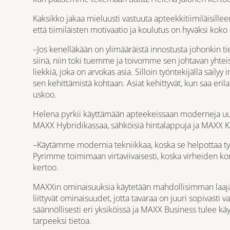
Kaksikko jakaa mieluusti vastuuta apteekkitiimiläisilleen 
että tiimiläisten motivaatio ja koulutus on hyväksi koko 
–Jos kenelläkään on ylimääräistä innostusta johonkin ti
siinä, niin toki tuemme ja toivomme sen johtavan yht
liekkiä, joka on arvokas asia. Silloin työntekijällä säily
sen kehittämistä kohtaan. Asiat kehittyvät, kun saa eril
uskoo.
Helena pyrkii käyttämään apteekeissaan moderneja uude
MAXX Hybridikassaa, sähköisiä hintalappuja ja MAXX K
–Käytämme modernia tekniikkaa, koska se helpottaa ty
Pyrimme toimimaan virtaviivaisesti, koska virheiden k
kertoo.
MAXXin ominaisuuksia käytetään mahdollisimman laajasti
liittyvät ominaisuudet, jotta tavaraa on juuri sopivasti 
säännöllisesti eri yksiköissä ja MAXX Business tulee kä
tarpeeksi tietoa.