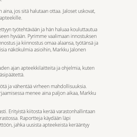
aina, jos sitä halutaan ottaa. Jaloset uskovat,
apteekille.
ettyyn työtehtävään ja hän haluaa kouluttautua
eiseen hyvään. Pyrimme vaalimaan innostuksen
y innostus ja kiinnostus omaa alaansa, työtänsä ja
aisia näkökulmia asioihin, Markku Jalonen
n ajan apteekkilaitteita ja ohjelmia, kuten
äsipäätettä.
ötä ja vähentää virheen mahdollisuuksia.
orjaamisessa menee aina paljon aikaa, Markku
. Erityistä kiitosta kerää varastonhallintaan
varastossa. Raportteja käydään läpi
yttöön, jahka uusista apteekeista kerääntyy