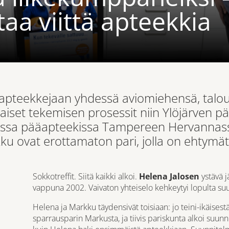
taa viittä apteekkia
 apteekkejaan yhdessä aviomiehensä, talou
iset tekemisen prosessit niin Ylöjärven p
sessa pääapteekissa Tampereen Hervannass
ku ovat erottamaton pari, jolla on ehtymät
Sokkotreffit. Siitä kaikki alkoi.
Helena Jalosen
ystävä j
vappuna 2002. Vaivaton yhteiselo kehkeytyi lopulta su
Helena ja Markku täydensivät toisiaan: jo teini-ikäises
sparrausparin Markusta, ja tiivis pariskunta alkoi suunn