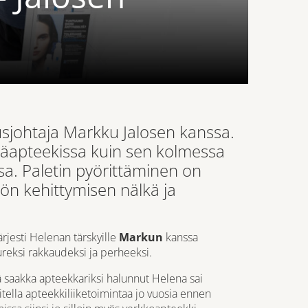
sjohtaja Markku Jalosen kanssa.
ääapteekissa kuin sen kolmessa
a. Paletin pyörittäminen on
ön kehittymisen nälkä ja
ärjesti Helenan tärskyille
Markun
kanssa
ureksi rakkaudeksi ja perheeksi.
tä saakka apteekkariksi halunnut Helena sai
itella apteekkiliiketoimintaa jo vuosia ennen