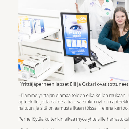
Yrittäjäperheen lapset Elli ja Oskari ovat tottunee
–Elämme yrittäjän elämää töiden eikä kellon mukaan. Laps
apteekille, jotta näkee äitiä – varsinkin nyt kun apteek
haltuun, ja sitä on aamusta iltaan töissä, Helena kertoo.
Perhe löytää kuitenkin aikaa myös yhteisille harrastuksi