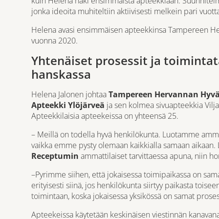
kuin Helena haki ensimmäistä apteekkiaan. Suunnitelmis
jonka ideoita muhiteltiin aktiivisesti melkein pari vuott
Helena avasi ensimmäisen apteekkinsa Tampereen Her
vuonna 2020.
Yhtenäiset prosessit ja toimint
hanskassa
Helena Jalonen johtaa
Tampereen Hervannan Hyvä
Apteekki Ylöjärveä
ja sen kolmea sivuapteekkia Vilja
Apteekkilaisia apteekeissa on yhteensä 25.
– Meillä on todella hyvä henkilökunta. Luotamme ammatti
vaikka emme pysty olemaan kaikkialla samaan aikaan. L
Receptumin
ammattilaiset tarvittaessa apuna, niin h
–Pyrimme siihen, että jokaisessa toimipaikassa on sama
erityisesti siinä, jos henkilökunta siirtyy paikasta toi
toimintaan, koska jokaisessa yksikössä on samat proses
Apteekeissa käytetään keskinäisen viestinnän kanavana