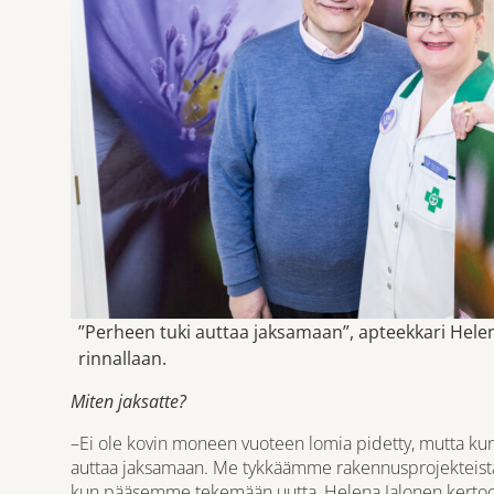
”Perheen tuki auttaa jaksamaan”, apteekkari Hele
rinnallaan.
Miten jaksatte?
–Ei ole kovin moneen vuoteen lomia pidetty, mutta kun t
auttaa jaksamaan. Me tykkäämme rakennusprojekteista
kun pääsemme tekemään uutta, Helena Jalonen kertoo