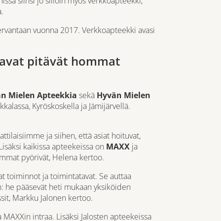
sa siinsi jo silloin myös verkkoapteekki,
a.
vantaan vuonna 2017. Verkkoapteekki avasi
atavat pitävät hommat
n Mielen Apteekkia
sekä
Hyvän Mielen
kkalassa, Kyröskoskella ja Jämijärvellä.
laisiimme ja siihen, että asiat hoituvat,
isäksi kaikissa apteekeissa on
MAXX
ja
ommat pyörivät, Helena kertoo.
t toiminnot ja toimintatavat. Se auttaa
seen: he pääsevät heti mukaan yksiköiden
sit, Markku Jalonen kertoo.
 MAXXin intraa. Lisäksi Jalosten apteekeissa