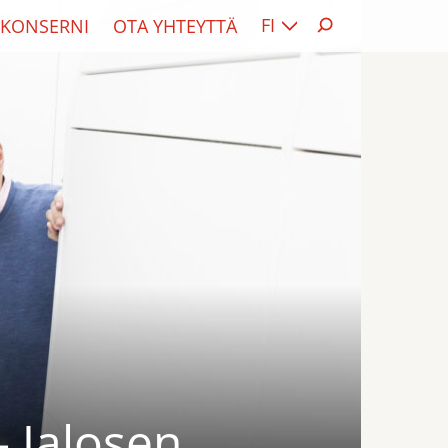
FI
KONSERNI
OTA YHTEYTTÄ
– Jalosen