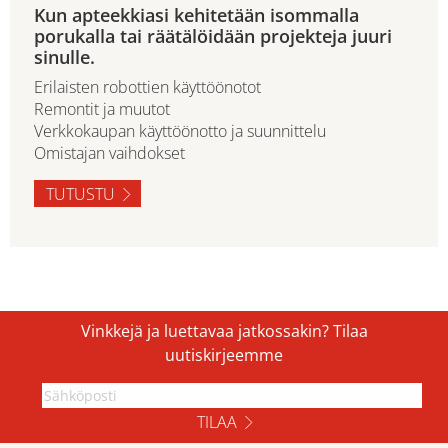
Kun apteekkiasi kehitetään isommalla
porukalla tai räätälöidään projekteja juuri
sinulle.
Erilaisten robottien käyttöönotot
Remontit ja muutot
Verkkokaupan käyttöönotto ja suunnittelu
Omistajan vaihdokset
TUTUSTU
Vinkkejä ja luettavaa jatkossakin? Tilaa
uutiskirjeemme
TILAA