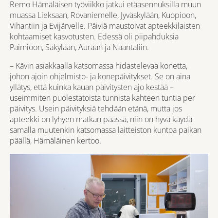
Remo Hämäläisen työviikko jatkui etäasennuksilla muun
muassa Lieksaan, Rovaniemelle, Jyväskylään, Kuopioon,
Vihantiin ja Evijärvelle. Päiviä maustoivat apteekkilaisten
kohtaamiset kasvotusten. Edessä oli piipahduksia
Paimioon, Säkylään, Auraan ja Naantaliin.
– Kävin asiakkaalla katsomassa hidastelevaa konetta,
johon ajoin ohjelmisto- ja konepäivitykset. Se on aina
yllätys, että kuinka kauan päivitysten ajo kestää –
useimmiten puolestatoista tunnista kahteen tuntia per
päivitys. Usein päivityksiä tehdään etänä, mutta jos
apteekki on lyhyen matkan päässä, niin on hyvä käydä
samalla muutenkin katsomassa laitteiston kuntoa paikan
päällä, Hämäläinen kertoo.