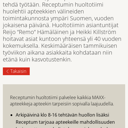
tehdä työtään. Receptumin huoltotiimi
huolehtii apteekkien välineiden
toimintakunnosta ympäri Suomen, vuoden
jokaisena päivänä. Huoltotiimin asiantuntijat
Reijo ”Remo” Hämäläinen ja Heikki Killström
hoitavat asiat kuntoon yhteensä yli 40 vuoden
kokemuksella. Keskimääräisen tammikuisen
työviikon aikana asiakkaita kohdataan niin
etänä kuin kasvotustenkin.
Takaisin
Receptumin huoltotiimi palvelee kaikkia MAXX-
apteekkeja apteekin tarpeisiin sopivalla laajuudella.
Arkipäivinä klo 8-16 tehtävän huollon lisäksi
Receptum tarjoaa apteekeille mahdollisuuden