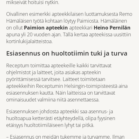
mikseivät hoituisi nytkin.
Oivallinen esimerkki apteekkilaisen luottamuksesta Remo
Hämäläisen työtä kohtaan löytyy Paimiosta. Hämäläinen
on ollut
Paimion apteekin
apteekkari
Heino Pernilän
apuna yli 20 vuoden ajan. Tällä kertaa apteekissa uusittiin
kortinlukijalaitteistoa.
Esiasennus on huoltotiimin tuki ja turva
Receptum toimittaa apteekeille kaikki tarvittavat
ohjelmistot ja laitteet, joita asiakas apteekin
pyörittämisessä tarvitsee. Laitteet toimitetaan
apteekkeihin Receptumin Helsingin-toimipisteestä aina
esiasennuksen kautta. Näin laitteissa on tarvittavat
ominaisuudet valmiina niitä asennettaessa.
Esiasennuksen johdosta apteekki saa asennus- ja
huoltoapua ketterästi etäyhteydellä, olipa fyysinen
etäisyys huoltotiimiläiseen lyhyt tai pitkä.
– Esiasennus on meidän tukemme ja turvamme. Ilman