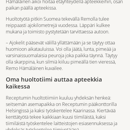
Hämäläinen aikoi hoitaa etäyhteydellä apteekkeihin, osan
paikan päällä apteekissa.
Huoltotyötä pitkin Suomea tekevällä Remolla tulee
reippaasti ajokilometrejä vuodessa. Läppäri kulkee
mukana ja toimisto pystytetään tarvittaessa autoon.
– Ajokelit pääsevät välillä yllättämään ja se täytyy ottaa
huomioon aikatauluissa. Voi olla jäätä, lunta, pimeää ja
varsinaissuomalaisia peuroja joka paikka täynnä. Täytyy
olla skarppina, kun silmiä kiiluu pimeällä tien vieressä,
Remo Hämäläinen kuvailee.
Oma huoltotiimi auttaa apteekkia
kaikessa
Receptumin huoltotiimiin
kuuluu yhdeksän henkeä:
seitsemän asemapaikka on Receptumin pääkonttorilla
Helsingissä ja kaksi työskentelee Kaarinassa. Kiertävää
kenttätyötä tekee kaikkiaan kuusi tiimiläistä, kaksi
tiimiläistä työskentelee laitteistojen esiasennuksessa ja
yhdeksäs työskentelee tiimivetäjänä.