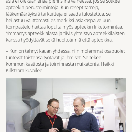
asia ei olekaan enää pieni siinä vaiheessa, jos se sotkee
apteekin perustoimintoja. Kun reseptitarroja,
lääkemääräyksiä tai kuitteja ei saada tulostettua, se
heijastuu välittömästi esimerkiksi asiakaspalveluun.
Kompastelu haittaa lopulta myös apteekin liiketoimintaa.
Ymmärrys apteekkialasta ja tiivis yhteistyö apteekkilaisten
kanssa hyödyttävät sekä huoltotiimiä että apteekkia.
– Kun on tehnyt kauan yhdessä, niin molemmat osapuolet
tuntevat toistensa työtavat ja ihmiset. Se tekee
kommunikaatiosta ja toiminnasta mutkatonta, Heikki
Killström kuvailee.