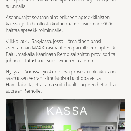
suunnalla.
Asennusajat sovitaan aina erikseen apteekkilaisten
kanssa, jotta huollosta koituu mahdollisimman vähän
haittaa apteekkitoiminnalle.
Viikko jatkui Säkylässä, jossa Hämäläinen pääsi
asentamaan MAXX käsipäätteen paikalliseen apteekkiin.
Paluumatkalla Kaarinaan Remo sai soiton proviisorilta,
johon oli tutustunut vuosikymmeniä aiemmin.
Nykyään Aurassa työskentelevä proviisori oli aikanaan
saanut sen verran ikimuistoista huoltopalvelua
Hämäläiseltä, että tämä soitti huoltotarpeen hetkellään
suoraan Remolle.