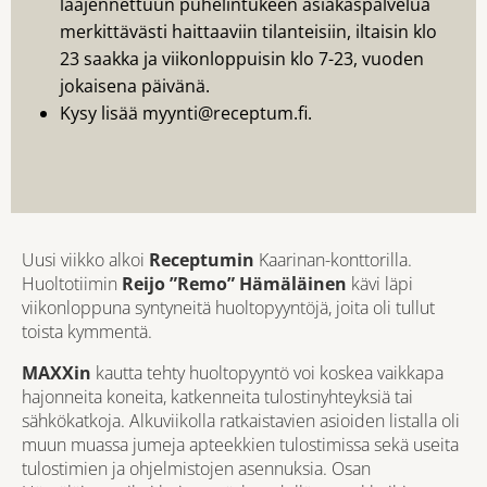
laajennettuun puhelintukeen asiakaspalvelua
merkittävästi haittaaviin tilanteisiin, iltaisin klo
23 saakka ja viikonloppuisin klo 7-23, vuoden
jokaisena päivänä.
Kysy lisää myynti@receptum.fi.
Uusi viikko alkoi
Receptumin
Kaarinan-konttorilla.
Huoltotiimin
Reijo ”Remo” Hämäläinen
kävi läpi
viikonloppuna syntyneitä huoltopyyntöjä, joita oli tullut
toista kymmentä.
MAXXin
kautta tehty huoltopyyntö voi koskea vaikkapa
hajonneita koneita, katkenneita tulostinyhteyksiä tai
sähkökatkoja. Alkuviikolla ratkaistavien asioiden listalla oli
muun muassa jumeja apteekkien tulostimissa sekä useita
tulostimien ja ohjelmistojen asennuksia. Osan