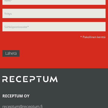
leave
this
this
field
field
empty.
empty.
* Pakollinen kenttä
RECEPTUM OY
receptum@receptum.fi