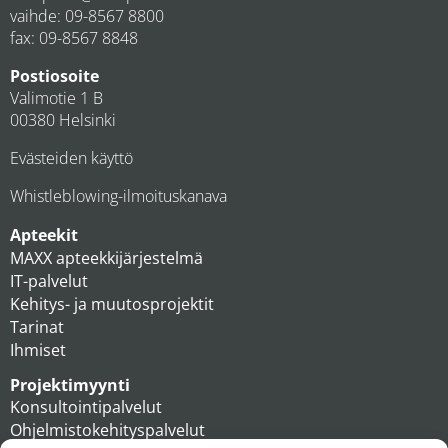
vaihde:
09-8567 8800
fax: 09-8567 8848
Postiosoite
Valimotie 1 B
00380 Helsinki
Evästeiden käyttö
Whistleblowing-ilmoituskanava
Apteekit
MAXX apteekkijärjestelmä
IT-palvelut
Kehitys- ja muutosprojektit
Tarinat
Ihmiset
Projektimyynti
Konsultointipalvelut
Ohjelmistokehityspalvelut