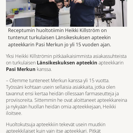
Receptumin huoltotiimin Heikki Killström on
tuntenut turkulaisen Länsikeskuksen apteekin
apteekkarin Pasi Merkun jo yli 15 vuoden ajan.
Yksi Heikki Killströmin pitkäaikaisimmista asiakassuhteista
on turkulaisen
Länsikeskuksen apteekin
apteekkarin
Pasi Merkun
kanssa.
– Olemme tunteneet Merkun kanssa yli 15 vuotta.
Työssäni kohtaan usein sellaisia asiakkaita, jotka olen
tavannut ensi kertaa heidän ollessaan farmaseutteja ja
proviisoreita. Sittemmin he ovat aloittaneet apteekkareina
ja nykyään huollan heidän omia apteekkejaan, Heikki
iloitsee.
Huoltokutsuja apteekkiin tekevät usein muutkin
apteekkilaiset kuin vain itse apteekkari. Pitkät