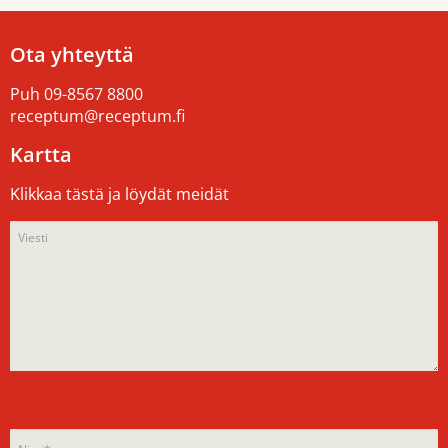
Ota yhteyttä
Puh
09-8567 8800
receptum@receptum.fi
Kartta
Klikkaa tästä ja löydät meidät
Please
Please
leave