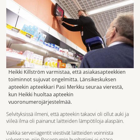
Heikki Killström varmistaa, että asiakasapteekkien
toiminnot sujuvat ongelmitta. Länsikeskuksen
apteekin apteekkari Pasi Merkku seuraa vierestä,
kun Heikki huoltaa apteekin
vuoronumerojärjestelmää.
Selvityksissä ilmeni, että apteekin takaovi oli ollut auki ja
viileä ilma oli painanut laitteiden lämpötiloja alaspäin.
Vaikka serveriagentit viestivät laitteiden voinnista
valvontaan, niin Receptumin huoltotiimi ei pääse