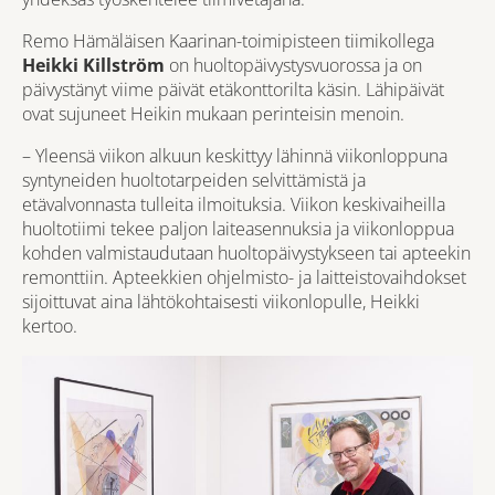
Remo Hämäläisen Kaarinan-toimipisteen tiimikollega
Heikki Killström
on huoltopäivystysvuorossa ja on
päivystänyt viime päivät etäkonttorilta käsin. Lähipäivät
ovat sujuneet Heikin mukaan perinteisin menoin.
– Yleensä viikon alkuun keskittyy lähinnä viikonloppuna
syntyneiden huoltotarpeiden selvittämistä ja
etävalvonnasta tulleita ilmoituksia. Viikon keskivaiheilla
huoltotiimi tekee paljon laiteasennuksia ja viikonloppua
kohden valmistaudutaan huoltopäivystykseen tai apteekin
remonttiin. Apteekkien ohjelmisto- ja laitteistovaihdokset
sijoittuvat aina lähtökohtaisesti viikonlopulle, Heikki
kertoo.