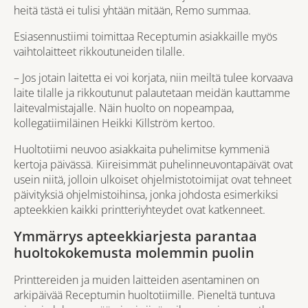
heitä tästä ei tulisi yhtään mitään, Remo summaa.
Esiasennustiimi toimittaa Receptumin asiakkaille myös
vaihtolaitteet rikkoutuneiden tilalle.
– Jos jotain laitetta ei voi korjata, niin meiltä tulee korvaava
laite tilalle ja rikkoutunut palautetaan meidän kauttamme
laitevalmistajalle. Näin huolto on nopeampaa,
kollegatiimiläinen Heikki Killström kertoo.
Huoltotiimi neuvoo asiakkaita puhelimitse kymmeniä
kertoja päivässä. Kiireisimmät puhelinneuvontapäivät ovat
usein niitä, jolloin ulkoiset ohjelmistotoimijat ovat tehneet
päivityksiä ohjelmistoihinsa, jonka johdosta esimerkiksi
apteekkien kaikki printteriyhteydet ovat katkenneet.
Ymmärrys apteekkiarjesta parantaa
huoltokokemusta molemmin puolin
Printtereiden ja muiden laitteiden asentaminen on
arkipäivää Receptumin huoltotiimille. Pieneltä tuntuva