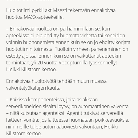
Huoltotiimi pyrkii aktiivisesti tekemään ennakoivaa
huoltoa MAXX-apteekeille.
– Ennakoivaa huoltoa on parhaimmillaan se, kun
apteekissa ei ole ehditty huomata virhettä tai koneiden
voinnin huononemista ennen kuin se on jo ehditty korjata
huoltotiimin toimesta. Tuolloin virheen paheneminen on
estetty ajoissa, ennen kuin se on vaikuttanut apteekin
toimintaan, yli 20 vuotta Receptumilla työskennellyt
Heikki Killström kertoo.
Ennakoivaa huoltotyötä tehdään muun muassa
valvontatyökalujen kautta.
– Kaikissa komponenteissa, joita asiakkaan
serverikoneiden sisältä löytyy, on automaattinen valvonta
– niitä kutsutaan agenteiksi. Agentit tutkivat servereillä
laitteen vointia: jos laitteessa huomataan poikkeavuuksia,
niin meille tulee automaatioviesti valvontaan, Heikki
Killström kertoo.