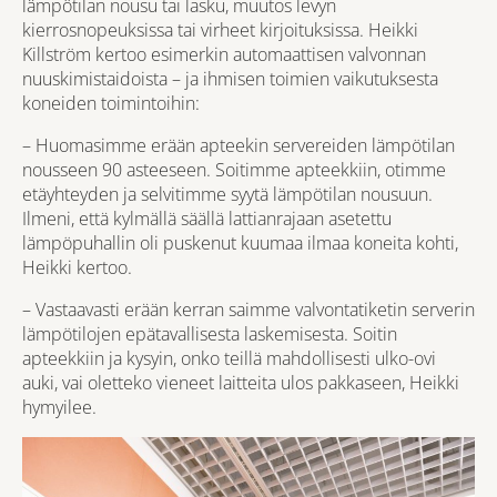
lämpötilan nousu tai lasku, muutos levyn
kierrosnopeuksissa tai virheet kirjoituksissa. Heikki
Killström kertoo esimerkin automaattisen valvonnan
nuuskimistaidoista – ja ihmisen toimien vaikutuksesta
koneiden toimintoihin:
– Huomasimme erään apteekin servereiden lämpötilan
nousseen 90 asteeseen. Soitimme apteekkiin, otimme
etäyhteyden ja selvitimme syytä lämpötilan nousuun.
Ilmeni, että kylmällä säällä lattianrajaan asetettu
lämpöpuhallin oli puskenut kuumaa ilmaa koneita kohti,
Heikki kertoo.
– Vastaavasti erään kerran saimme valvontatiketin serverin
lämpötilojen epätavallisesta laskemisesta. Soitin
apteekkiin ja kysyin, onko teillä mahdollisesti ulko-ovi
auki, vai oletteko vieneet laitteita ulos pakkaseen, Heikki
hymyilee.