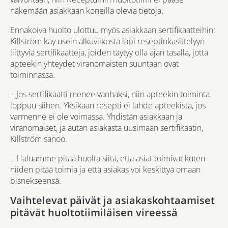
näkemään asiakkaan koneilla olevia tietoja.
Ennakoiv
a huolto
ulottuu myös asiakkaan sertifikaatteihin:
Killström käy usein alkuviikosta läpi reseptinkäsittelyyn
liittyviä sertifikaatteja, joiden täytyy olla ajan tasalla, jotta
apteekin yhteydet viranomaisten suuntaan ovat
toiminnassa.
– Jos sertifikaatti menee vanhaksi, niin apteekin toiminta
loppuu siihen. Yksikään resepti ei lähde apteekista, jos
varmenne ei ole voimassa. Yhdistän asiakkaan ja
viranomaiset, ja autan asiakasta uusimaan sertifikaatin,
Killström sanoo.
– Haluamme pitää huolta siitä, että asiat toimivat kuten
niiden pitää toimia ja että asiakas voi keskittyä omaan
bisnekseensä.
Vaihtelevat päivät ja asiakaskohtaamiset
pitävät huoltotiimiläisen vireessä