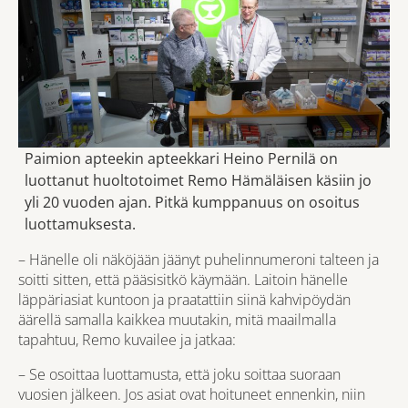
Paimion apteekin apteekkari Heino Pernilä on
luottanut huoltotoimet Remo Hämäläisen käsiin jo
yli 20 vuoden ajan. Pitkä kumppanuus on osoitus
luottamuksesta.
– Hänelle oli näköjään jäänyt puhelinnumeroni talteen ja
soitti sitten, että pääsisitkö käymään. Laitoin hänelle
läppäriasiat kuntoon ja praatattiin siinä kahvipöydän
äärellä samalla kaikkea muutakin, mitä maailmalla
tapahtuu, Remo kuvailee ja jatkaa:
– Se osoittaa luottamusta, että joku soittaa suoraan
vuosien jälkeen. Jos asiat ovat hoituneet ennenkin, niin