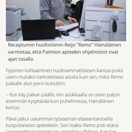
Receptumin huoltotiimin Reijo ”Remo” Hämäläinen
varmistaa, että Paimion apteekin ohjelmistot ovat
ajan tasalla.
Fyysinen kohtaaminen huoltoammattilaisen kanssa poikii
usein muitakin tarkistettavia asioita kuin sen, miksi Remo
paikalle alun perin kutsuttiin.
– Kun käy paikan päällä, niin asiakkaalla on usein paljon
enemmän kysyttävää kuin puhelimessa, Hämäläinen
kertoo.
Päivä jatkui useamman työaseman etäasentamisella
kuopiolaiseen apteekkiin. Sen lisäksi Remo pisti etänä
laserprintterin toimimaan apteekissa Pohjois-Karjalan