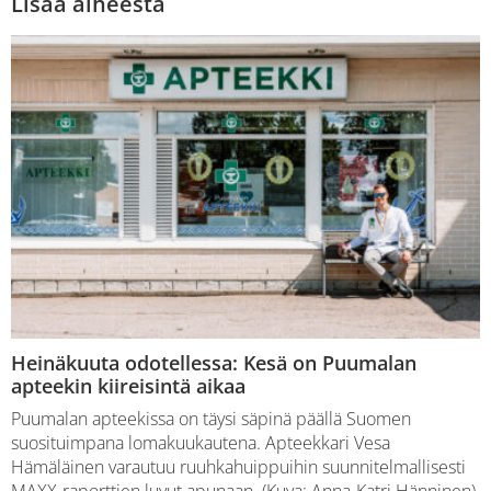
Lisää aiheesta
Heinäkuuta odotellessa: Kesä on Puumalan
apteekin kiireisintä aikaa
Puumalan apteekissa on täysi säpinä päällä Suomen
suosituimpana lomakuukautena. Apteekkari Vesa
Hämäläinen varautuu ruuhkahuippuihin suunnitelmallisesti