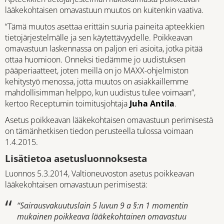
lääkekohtaisen omavastuun muutos on kuitenkin vaativa.
“Tämä muutos asettaa erittäin suuria paineita apteekkien
tietojärjestelmälle ja sen käytettävyydelle. Poikkeavan
omavastuun laskennassa on paljon eri asioita, jotka pitää
ottaa huomioon. Onneksi tiedämme jo uudistuksen
pääperiaatteet, joten meillä on jo MAXX-ohjelmiston
kehitystyö menossa, jotta muutos on asiakkaillemme
mahdollisimman helppo, kun uudistus tulee voimaan”,
kertoo Receptumin toimitusjohtaja
Juha Antila
.
Asetus poikkeavan lääkekohtaisen omavastuun perimisestä
on tämänhetkisen tiedon perusteella tulossa voimaan
1.4.2015.
Lisätietoa asetusluonnoksesta
Luonnos 5.3.2014, Valtioneuvoston asetus poikkeavan
lääkekohtaisen omavastuun perimisestä:
“Sairausvakuutuslain 5 luvun 9 a §:n 1 momentin
mukainen poikkeava lääkekohtainen omavastuu