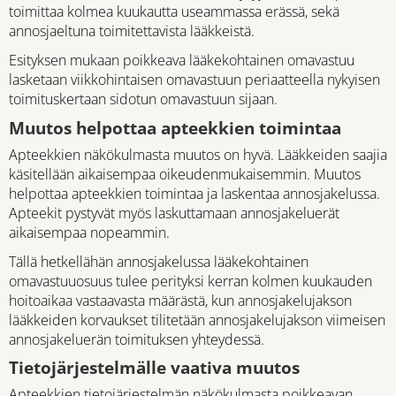
toimittaa kolmea kuukautta useammassa erässä, sekä
annosjaeltuna toimitettavista lääkkeistä.
Esityksen mukaan poikkeava lääkekohtainen omavastuu
lasketaan viikkohintaisen omavastuun periaatteella nykyisen
toimituskertaan sidotun omavastuun sijaan.
Muutos helpottaa apteekkien toimintaa
Apteekkien näkökulmasta muutos on hyvä. Lääkkeiden saajia
käsitellään aikaisempaa oikeudenmukaisemmin. Muutos
helpottaa apteekkien toimintaa ja laskentaa annosjakelussa.
Apteekit pystyvät myös laskuttamaan annosjakeluerät
aikaisempaa nopeammin.
Tällä hetkellähän annosjakelussa lääkekohtainen
omavastuuosuus tulee perityksi kerran kolmen kuukauden
hoitoaikaa vastaavasta määrästä, kun annosjakelujakson
lääkkeiden korvaukset tilitetään annosjakelujakson viimeisen
annosjakeluerän toimituksen yhteydessä.
Tietojärjestelmälle vaativa muutos
Apteekkien tietojärjestelmän näkökulmasta poikkeavan