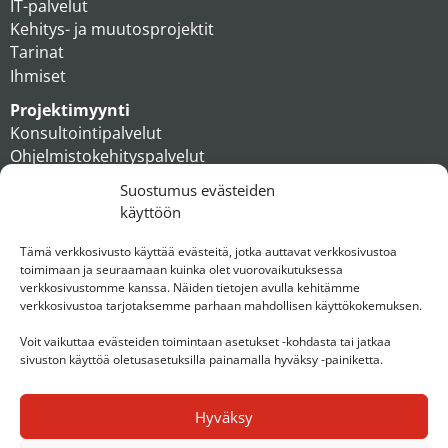
IT-palvelut
Kehitys- ja muutosprojektit
Tarinat
Ihmiset
Projektimyynti
Konsultointipalvelut
Ohjelmistokehityspalvelut
MAXX apteekkiratkaisut
Suostumus evästeiden
Tukipalvelut
käyttöön
Artikkelit
Ihmiset
Tämä verkkosivusto käyttää evästeitä, jotka auttavat verkkosivustoa
toimimaan ja seuraamaan kuinka olet vuorovaikutuksessa
Konserni
verkkosivustomme kanssa. Näiden tietojen avulla kehitämme
verkkosivustoa tarjotaksemme parhaan mahdollisen käyttökokemuksen.
Ota yhteyttä
Voit vaikuttaa evästeiden toimintaan asetukset -kohdasta tai jatkaa
sivuston käyttöä oletusasetuksilla painamalla hyväksy -painiketta.
Hyväksy