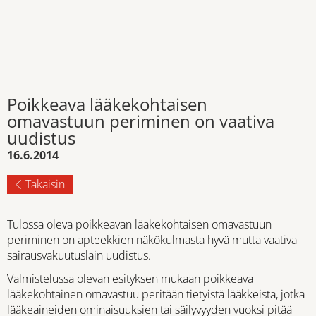
Poikkeava lääkekohtaisen
omavastuun periminen on vaativa
uudistus
16.6.2014
Takaisin
Tulossa oleva poikkeavan lääkekohtaisen omavastuun
periminen on apteekkien näkökulmasta hyvä mutta vaativa
sairausvakuutuslain uudistus.
Valmistelussa olevan esityksen mukaan poikkeava
lääkekohtainen omavastuu peritään tietyistä lääkkeistä, jotka
lääkeaineiden ominaisuuksien tai säilyvyyden vuoksi pitää