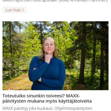
MAXX-raporttien luvut apunaan. (Kuva: Anna-Katri Hänninen)
Lue lisää
Toteutuiko sinunkin toiveesi? MAXX-
päivitysten mukana myös käyttäjätoiveita
MAXX päivittyy joka kuukausi. Ohjelmistopäivitysten