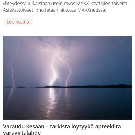
yhteydessä julkaistaan usein myös MAXX-käyttäjien toiveita.
Asiakastoiveet ilmoitetaan jatkossa MAXXnetissä.
Lue lisää
Varaudu kesään – tarkista löytyykö apteekilta
varavirtalähde