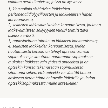
voidaan periä tilanteissa, joissa on kysymys:
1) klotsapiinia sisältävien lääkkeiden,
peritoneaalidialyysiliuosten ja lääkkeellisen hapen
korvaamisesta;
2) sellaisten lääkevalmisteiden korvaamisesta, jotka on
lääkevalmisteen säilyvyyden vuoksi toimitettava
useassa erässä;
3) annosjaeltuna toimitetun lääkkeen korvaamisesta;
4) sellaisten lääkkeiden korvaamisesta, joiden
noutamisesta henkilö on tehnyt apteekin kanssa
sopimuksen ja sitoutunut noutamaan sopimuksen
mukaiset lääkkeet vain yhdestä apteekista ja on
apteekin kanssa tekemässään sopimuksessa
sitoutunut siihen, että apteekki voi välittää hoitoa
koskevaa tietoa häntä hoitavalle lääkärille ja tiedon
apteekkisopimuksesta muille apteekeille.”