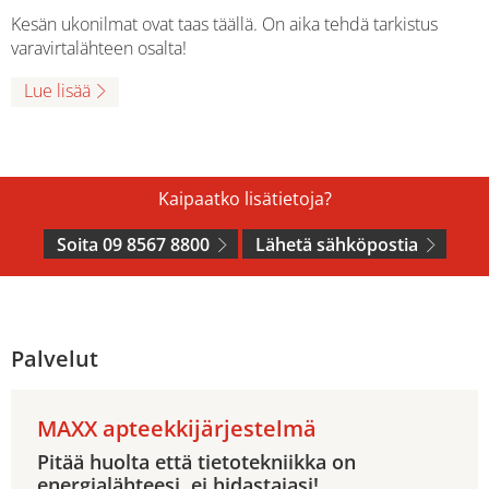
Kesän ukonilmat ovat taas täällä. On aika tehdä tarkistus
varavirtalähteen osalta!
Lue lisää
Kaipaatko lisätietoja?
Soita 09 8567 8800
Lähetä sähköpostia
Palvelut
MAXX apteekkijärjestelmä
Pitää huolta että tietotekniikka on
energialähteesi, ei hidastajasi!