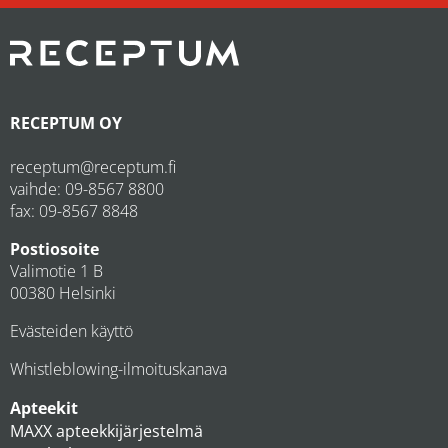
RECEPTUM OY
receptum@receptum.fi
vaihde:
09-8567 8800
fax: 09-8567 8848
Postiosoite
Valimotie 1 B
00380 Helsinki
Evästeiden käyttö
Whistleblowing-ilmoituskanava
Apteekit
MAXX apteekkijärjestelmä