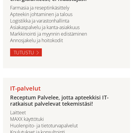
Farmasia ja reseptinkäsittely
Apteekin johtaminen ja talous
Logistikka ja varastonhallinta
Asiakaspalvelu ja kanta-asiakkuus
Markkinointi ja myynnin edistäminen
Annosjakelu ja hoitokodit
TUTUSTU
IT-palvelut
Receptum Palvelee, jotta apteekkisi IT-
ratkaisut palvelevat tekemistäsi!
Laitteet
MAXX käyttötuki
Huolenpito- ja tietoturvapalvelut
Koulutukset ja konsultointi