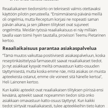
Reaaliaikainen tiedonsiirto on teknisesti valmis otettavaksi
käyttöön pilotin perusteella. “Ensimmäisenä päivänä meillä
oli ongelmia, mutta Receptum korjasi ne nopeasti saman
päivän aikana, ja sen jälkeen tilitykset ovat sujuneet
ongelmitta. Meidän työssä reaaliaikaisuus ei näy millään
tavalla vaan toimii hyvin taustalla, proviisori Teemu Pietarinen
kertoo.
Reaaliaikaisuus parantaa asiakaspalvelua
“Tämä muutos vaikuttaa positiivisesti asiakaspalveluun, koska
reseptinkäsittelyssä farmaseutit saavat reaaliaikaiset tiedot.
Jo nyt asiakkaat kysyvät meiltä omavastuun katto-osuuden
täyttymisestä, mutta koska emme näe, mitä asiakas on muista
apteekeista ostanut, emme ole voineet sitä hänelle kertoa”,
Heli Lainonen kertoo.
Kun kaikki apteekit ovat reaaliaikaisen tilityksen piirissä ensi
keväänä, apteekit saavat nopeammin tiedon siitä onko
asiakkaan omavastuun katto-osuus täyttynyt. Kun kaikki
tiedot siirtyvät reaaliaikaisesti, tulee apteekkeihin tieto katon