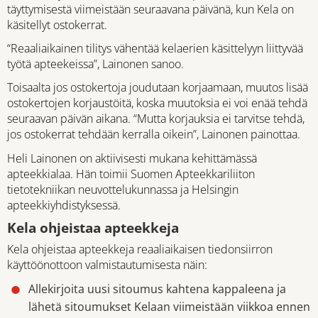
täyttymisestä viimeistään seuraavana päivänä, kun Kela on
käsitellyt ostokerrat.
“Reaaliaikainen tilitys vähentää kelaerien käsittelyyn liittyvää
työtä apteekeissa”, Lainonen sanoo.
Toisaalta jos ostokertoja joudutaan korjaamaan, muutos lisää
ostokertojen korjaustöitä, koska muutoksia ei voi enää tehdä
seuraavan päivän aikana. “Mutta korjauksia ei tarvitse tehdä,
jos ostokerrat tehdään kerralla oikein”, Lainonen painottaa.
Heli Lainonen on aktiivisesti mukana kehittämässä
apteekkialaa. Hän toimii Suomen Apteekkariliiton
tietotekniikan neuvottelukunnassa ja Helsingin
apteekkiyhdistyksessä.
Kela ohjeistaa apteekkeja
Kela ohjeistaa apteekkeja reaaliaikaisen tiedonsiirron
käyttöönottoon valmistautumisesta näin:
Allekirjoita uusi sitoumus kahtena kappaleena ja
lähetä sitoumukset Kelaan viimeistään viikkoa ennen