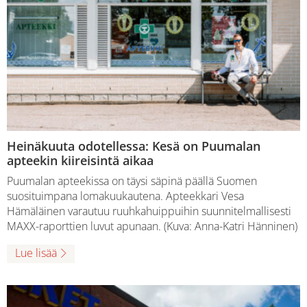
Heinäkuuta odotellessa: Kesä on Puumalan
apteekin kiireisintä aikaa
Puumalan apteekissa on täysi säpinä päällä Suomen
suosituimpana lomakuukautena. Apteekkari Vesa
Hämäläinen varautuu ruuhkahuippuihin suunnitelmallisesti
MAXX-raporttien luvut apunaan. (Kuva: Anna-Katri Hänninen)
Lue lisää