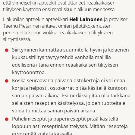
että viimeisetkin apteekit ovat ottaneet reaaliaikaisen
tilityksen käyttöön ensi maaliskuun alkuun mennessä.
Hakunilan apteekin apteekkari
Heli Lainonen
ja proviisori
Teemu Pietarinen antavat omien pilottikokemusten
perusteella kolme vinkkiä reaaliaikaiseen tilitykseen
siirtymisessä.
Siirtyminen kannattaa suunnitella hyvin ja kelaerien
kuukausitilitys täytyy tehdä vanhalla mallilla
edellisenä iltana ennen reaaliaikaisen tilityksen
käyttöönottoa.
Koska seuraavana päivänä ostokertoja ei voi enää
korjata helposti, ostokerrat pitää käsitellä kuntoon
saman päivän aikana. Esimerkiksi pitää olla tarkkana
sellaisten reseptien käsittelyssä, joiden tuotteita ei
voida toimittaa saman päivän aikana.
Puhelinreseptit ja paperireseptit pitää käsitellä
loppuun asti reseptinkäsittelyssä. Mitään reseptejä
ei voi enää kuitata kassalla.