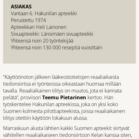
ASIAKAS
Vantaan 6. Hakunilan apteekki
Perustettu 1974
Apteekkari Heli Lainonen
Sivuapteekki: Länsimäen sivuapteekki
Yhteensä noin 20 työntekijää
Yhteensä noin 130 000 reseptiä vuosittain
“Käyttöönoton jälkeen lääkeostotietojen reaaliaikaista
tiedonsiirtoa ei työnteossa oikeastaan huomaa millään
tavalla. Reaaliaikainen tilitys on muutos, jota ei kannata
pelätä”, proviisori
Teemu Pietarinen
kertoo. Hän
työskentelee Hakunilan apteekissa, joka on yksi koko
Suomen kolmesta pilottiapteekista, joissa reaaliaikainen
tilitys otettiin käyttöön lokakuun alussa.
Marraskuun alusta lähtien kaikki Suomen apteekit siirtyvät
vähitellen reaaliaikaiseen tiedonsiirtoon Kelan kanssa siten,