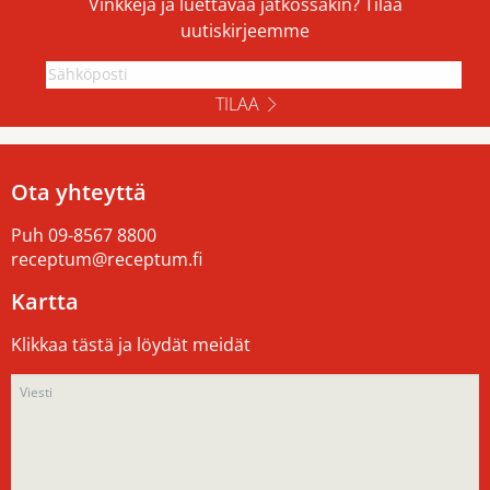
Vinkkejä ja luettavaa jatkossakin? Tilaa
uutiskirjeemme
TILAA
Ota yhteyttä
Puh
09-8567 8800
receptum@receptum.fi
Kartta
Klikkaa tästä ja löydät meidät