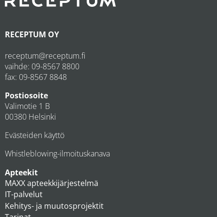
RECEPTUM OY
receptum@receptum.fi
vaihde:
09-8567 8800
fax: 09-8567 8848
Postiosoite
Valimotie 1 B
00380 Helsinki
Evästeiden käyttö
Whistleblowing-ilmoituskanava
Apteekit
MAXX apteekkijärjestelmä
IT-palvelut
Kehitys- ja muutosprojektit
Tarinat