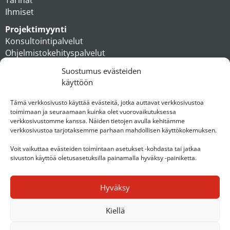
Ihmiset
Projektimyynti
Konsultointipalvelut
Ohjelmistokehityspalvelut
MAXX apteekkiratkaisut
Suostumus evästeiden
Tukipalvelut
käyttöön
Artikkelit
Ihmiset
Tämä verkkosivusto käyttää evästeitä, jotka auttavat verkkosivustoa
toimimaan ja seuraamaan kuinka olet vuorovaikutuksessa
Konserni
verkkosivustomme kanssa. Näiden tietojen avulla kehitämme
verkkosivustoa tarjotaksemme parhaan mahdollisen käyttökokemuksen.
Ota yhteyttä
Voit vaikuttaa evästeiden toimintaan asetukset -kohdasta tai jatkaa
sivuston käyttöä oletusasetuksilla painamalla hyväksy -painiketta.
Hyväksy
Kiellä