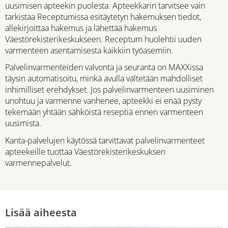
uusimisen apteekin puolesta. Apteekkarin tarvitsee vain
tarkistaa Receptumissa esitäytetyn hakemuksen tiedot,
allekirjoittaa hakemus ja lähettää hakemus
Väestörekisterikeskukseen. Receptum huolehtii uuden
varmenteen asentamisesta kaikkiin työasemiin.
Palvelinvarmenteiden valvonta ja seuranta on MAXXissa
täysin automatisoitu, minkä avulla vältetään mahdolliset
inhimilliset erehdykset. Jos palvelinvarmenteen uusiminen
unohtuu ja varmenne vanhenee, apteekki ei enää pysty
tekemään yhtään sähköistä reseptiä ennen varmenteen
uusimista.
Kanta-palvelujen käytössä tarvittavat palvelinvarmenteet
apteekeille tuottaa Väestörekisterikeskuksen
varmennepalvelut.
Lisää aiheesta