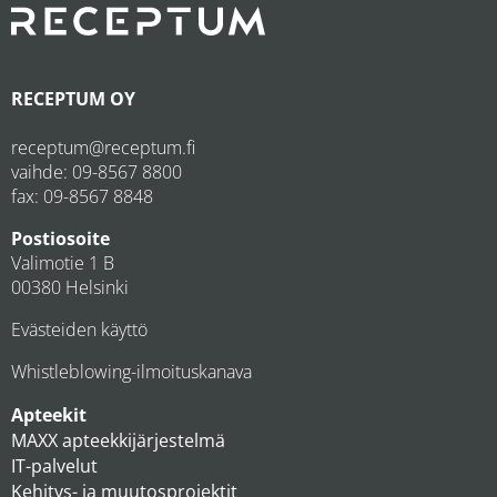
RECEPTUM OY
receptum@receptum.fi
vaihde:
09-8567 8800
fax: 09-8567 8848
Postiosoite
Valimotie 1 B
00380 Helsinki
Evästeiden käyttö
Whistleblowing-ilmoituskanava
Apteekit
MAXX apteekkijärjestelmä
IT-palvelut
Kehitys- ja muutosprojektit