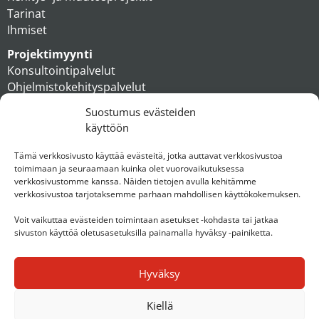
Tarinat
Ihmiset
Projektimyynti
Konsultointipalvelut
Ohjelmistokehityspalvelut
MAXX apteekkiratkaisut
Suostumus evästeiden
Tukipalvelut
käyttöön
Artikkelit
Ihmiset
Tämä verkkosivusto käyttää evästeitä, jotka auttavat verkkosivustoa
toimimaan ja seuraamaan kuinka olet vuorovaikutuksessa
Konserni
verkkosivustomme kanssa. Näiden tietojen avulla kehitämme
verkkosivustoa tarjotaksemme parhaan mahdollisen käyttökokemuksen.
Ota yhteyttä
Voit vaikuttaa evästeiden toimintaan asetukset -kohdasta tai jatkaa
sivuston käyttöä oletusasetuksilla painamalla hyväksy -painiketta.
Hyväksy
Kiellä