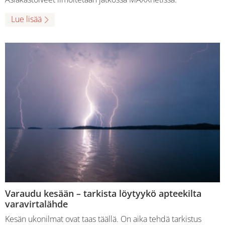
Lue lisää
Varaudu kesään – tarkista löytyykö apteekilta
varavirtalähde
Kesän ukonilmat ovat taas täällä. On aika tehdä tarkistus