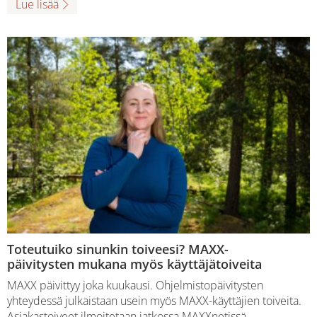
Lue lisää
Toteutuiko sinunkin toiveesi? MAXX-
päivitysten mukana myös käyttäjätoiveita
MAXX päivittyy joka kuukausi. Ohjelmistopäivitysten
yhteydessä julkaistaan usein myös MAXX-käyttäjien toiveita.
Asiakastoiveet ilmoitetaan jatkossa MAXXnetissä.