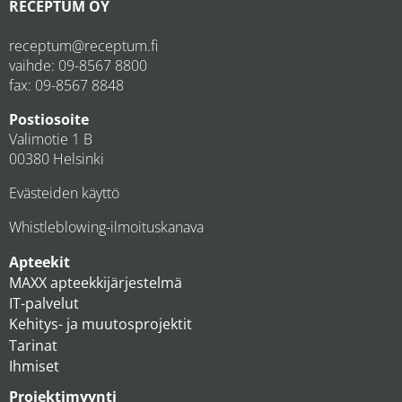
RECEPTUM OY
receptum@receptum.fi
vaihde:
09-8567 8800
fax: 09-8567 8848
Postiosoite
Valimotie 1 B
00380 Helsinki
Evästeiden käyttö
Whistleblowing-ilmoituskanava
Apteekit
MAXX apteekkijärjestelmä
IT-palvelut
Kehitys- ja muutosprojektit
Tarinat
Ihmiset
Projektimyynti