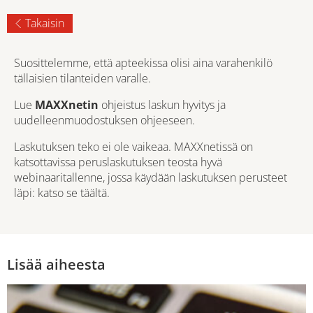
Takaisin
Suosittelemme, että apteekissa olisi aina varahenkilö
tällaisien tilanteiden varalle.
Lue
MAXXnetin
ohjeistus
laskun hyvitys ja
uudelleenmuodostuksen ohjeeseen
.
Laskutuksen teko ei ole vaikeaa. MAXXnetissä on
katsottavissa peruslaskutuksen teosta hyvä
webinaaritallenne, jossa käydään laskutuksen perusteet
läpi:
katso se täältä
.
Lisää aiheesta