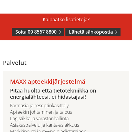
Kaipaatko lisätietoja?
Soita 09 8567 8800
Lähetä sähköpostia
Palvelut
MAXX apteekkijärjestelmä
Pitää huolta että tietotekniikka on
energialähteesi, ei hidastajasi!
Farmasia ja reseptinkäsittely
Apteekin johtaminen ja talous
Logistikka ja varastonhallinta
Asiakaspalvelu ja kanta-asiakkuus
Markkinointi ja myynnin edistäminen