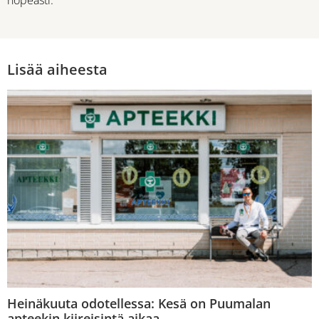
Lisää aiheesta
Heinäkuuta odotellessa: Kesä on Puumalan
apteekin kiireisintä aikaa