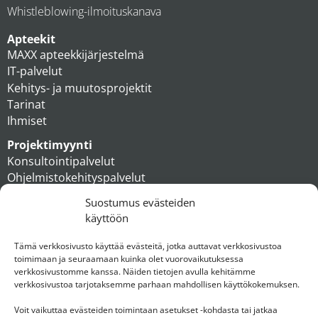
Whistleblowing-ilmoituskanava
Apteekit
MAXX apteekkijärjestelmä
IT-palvelut
Kehitys- ja muutosprojektit
Tarinat
Ihmiset
Projektimyynti
Konsultointipalvelut
Ohjelmistokehityspalvelut
MAXX apteekkiratkaisut
Suostumus evästeiden
Tukipalvelut
käyttöön
Artikkelit
Ihmiset
Tämä verkkosivusto käyttää evästeitä, jotka auttavat verkkosivustoa
toimimaan ja seuraamaan kuinka olet vuorovaikutuksessa
Konserni
verkkosivustomme kanssa. Näiden tietojen avulla kehitämme
verkkosivustoa tarjotaksemme parhaan mahdollisen käyttökokemuksen.
Ota yhteyttä
Voit vaikuttaa evästeiden toimintaan asetukset -kohdasta tai jatkaa