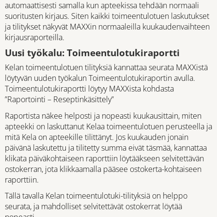
automaattisesti samalla kun apteekissa tehdään normaali
suoritusten kirjaus. Siten kaikki toimeentulotuen laskutukset
ja tilitykset näkyvät MAXXin normaaleilla kuukaudenvaihteen
kirjausraporteilla.
Uusi työkalu: Toimeentulotukiraportti
Kelan toimeentulotuen tilityksiä kannattaa seurata MAXXistä
löytyvän uuden työkalun Toimeentulotukiraportin avulla.
Toimeentulotukiraportti löytyy MAXXista kohdasta
”Raportointi – Reseptinkäsittely”
Raportista näkee helposti ja nopeasti kuukausittain, miten
apteekki on laskuttanut Kelaa toimeentulotuen perusteella ja
mitä Kela on apteekille tilittänyt. Jos kuukauden jonain
päivänä laskutettu ja tilitetty summa eivät täsmää, kannattaa
klikata päiväkohtaiseen raporttiin löytääkseen selvitettävän
ostokerran, jota klikkaamalla pääsee ostokerta-kohtaiseen
raporttiin.
Tällä tavalla Kelan toimeentulotuki-tilityksiä on helppo
seurata, ja mahdolliset selvitettävät ostokerrat löytää
nopeasti.