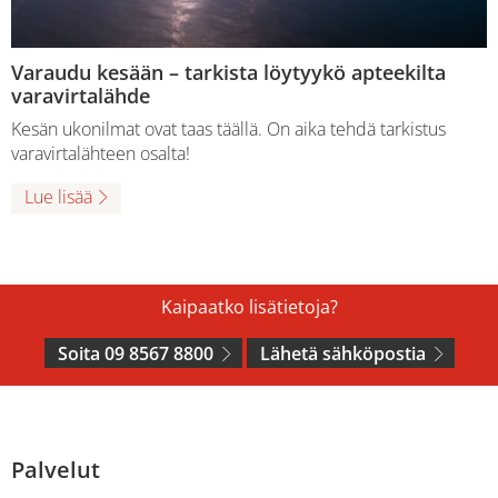
Varaudu kesään – tarkista löytyykö apteekilta
varavirtalähde
Kesän ukonilmat ovat taas täällä. On aika tehdä tarkistus
varavirtalähteen osalta!
Lue lisää
Kaipaatko lisätietoja?
Soita 09 8567 8800
Lähetä sähköpostia
Palvelut