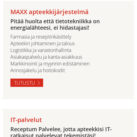
MAXX apteekkijärjestelmä
Pitää huolta että tietotekniikka on
energialähteesi, ei hidastajasi!
Farmasia ja reseptinkäsittely
Apteekin johtaminen ja talous
Logistikka ja varastonhallinta
Asiakaspalvelu ja kanta-asiakkuus
Markkinointi ja myynnin edistäminen
Annosjakelu ja hoitokodit
TUTUSTU
IT-palvelut
Receptum Palvelee, jotta apteekkisi IT-
ratkaisut palvelevat tekemistäsi!