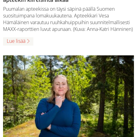
Puumalan apteekissa on täysi säpinä päällä Suomen
suosituimpana lomakuukautena. Apteekkari Vesa
Hämäläinen varautuu ruuhkahuippuihin suunnitelmallisesti
MAXX-raporttien luvut apunaan. (Kuva: Anna-Katri Hänninen)
Lue lisää