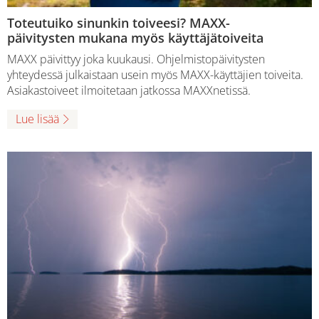
Toteutuiko sinunkin toiveesi? MAXX-
päivitysten mukana myös käyttäjätoiveita
MAXX päivittyy joka kuukausi. Ohjelmistopäivitysten
yhteydessä julkaistaan usein myös MAXX-käyttäjien toiveita.
Asiakastoiveet ilmoitetaan jatkossa MAXXnetissä.
Lue lisää