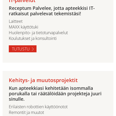
IT-palvelut
Receptum Palvelee, jotta apteekkisi IT-
ratkaisut palvelevat tekemistäsi!
Laitteet
MAXX käyttötuki
Huolenpito- ja tietoturvapalvelut
Koulutukset ja konsultointi
TUTUSTU
Kehitys- ja muutosprojektit
Kun apteekkiasi kehitetään isommalla
porukalla tai räätälöidään projekteja juuri
sinulle.
Erilaisten robottien käyttöönotot
Remontit ja muutot