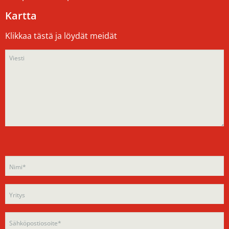
Kartta
Klikkaa tästä ja löydät meidät
Please
Please
leave
leave
this
this
field
field
empty.
empty.