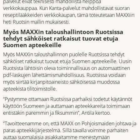
palvelut eivät teknisesti mahdollista helppoa
verkkokauppaa. Kun Kanta-palvelut mahdollistavat suoran
reseptilääkkeiden verkkokaupan, tämä toteutetaan MAXXiin
heti Ruotsin mallin mukaisesti.
Myös MAXXin taloushallintoon Ruotsissa
tehdyt sähköiset ratkaisut tuovat etuja
Suomen apteekeille
Myös MAXXin taloushallinnon puolelle Ruotsissa tehdyt
sähköiset ratkaisut tuovat etuja Suomen apteekeille. Uusin
Ruotsista lähtöisin oleva toiminnallisuus on automaattinen
pdf-laskujen lähettämismahdollisuus. Ruotsissa voidaan
myös siirtää kirjanpitoaineisto sähköisessä muodossa
apteekista tilitoimistolle.
“Pystymme ottamaan Ruotsissa parhaiksi todetut käytännöt
käyttöön Suomeen ja auttamaan apteekkareita toimimaan
entistäkin paremmin ja fiksummin”, Antila kertoo.
“Tavoitteenamme on, että MAXX on Pohjoismaiden johtava ja
paras apteekkijärjestelmä. Sillä tavalla voimme parhaiten
auttaa suomalaisia asiakkaitamme menestymään