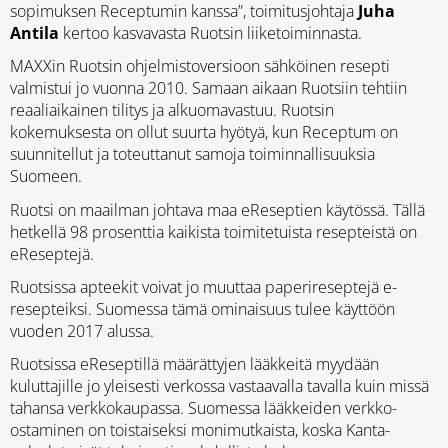
sopimuksen Receptumin kanssa”, toimitusjohtaja
Juha
Antila
kertoo kasvavasta Ruotsin liiketoiminnasta.
MAXXin Ruotsin ohjelmistoversioon sähköinen resepti
valmistui jo vuonna 2010. Samaan aikaan Ruotsiin tehtiin
reaaliaikainen tilitys ja alkuomavastuu. Ruotsin
kokemuksesta on ollut suurta hyötyä, kun Receptum on
suunnitellut ja toteuttanut samoja toiminnallisuuksia
Suomeen.
Ruotsi on maailman johtava maa eReseptien käytössä. Tällä
hetkellä 98 prosenttia kaikista toimitetuista resepteistä on
eReseptejä.
Ruotsissa apteekit voivat jo muuttaa paperireseptejä e-
resepteiksi. Suomessa tämä ominaisuus tulee käyttöön
vuoden 2017 alussa.
Ruotsissa eReseptillä määrättyjen lääkkeitä myydään
kuluttajille jo yleisesti verkossa vastaavalla tavalla kuin missä
tahansa verkkokaupassa. Suomessa lääkkeiden verkko-
ostaminen on toistaiseksi monimutkaista, koska Kanta-