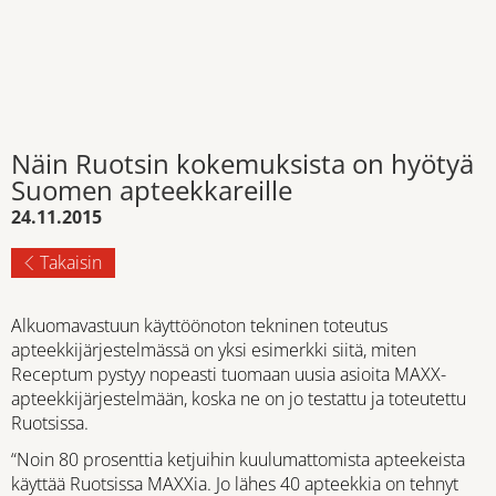
Näin Ruotsin kokemuksista on hyötyä
Suomen apteekkareille
24.11.2015
Takaisin
Alkuomavastuun käyttöönoton tekninen toteutus
apteekkijärjestelmässä on yksi esimerkki siitä, miten
Receptum pystyy nopeasti tuomaan uusia asioita MAXX-
apteekkijärjestelmään, koska ne on jo testattu ja toteutettu
Ruotsissa.
“Noin 80 prosenttia ketjuihin kuulumattomista apteekeista
käyttää Ruotsissa MAXXia. Jo lähes 40 apteekkia on tehnyt