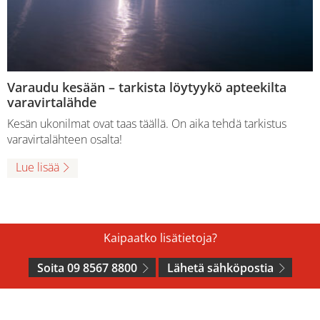
Varaudu kesään – tarkista löytyykö apteekilta
varavirtalähde
Kesän ukonilmat ovat taas täällä. On aika tehdä tarkistus
varavirtalähteen osalta!
Lue lisää
Kaipaatko lisätietoja?
Soita 09 8567 8800
Lähetä sähköpostia