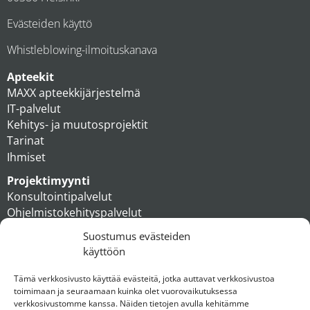
Evästeiden käyttö
Whistleblowing-ilmoituskanava
Apteekit
MAXX apteekkijärjestelmä
IT-palvelut
Kehitys- ja muutosprojektit
Tarinat
Ihmiset
Projektimyynti
Konsultointipalvelut
Ohjelmistokehityspalvelut
MAXX apteekkiratkaisut
Suostumus evästeiden
Tukipalvelut
käyttöön
Artikkelit
Ihmiset
Tämä verkkosivusto käyttää evästeitä, jotka auttavat verkkosivustoa
toimimaan ja seuraamaan kuinka olet vuorovaikutuksessa
Konserni
verkkosivustomme kanssa. Näiden tietojen avulla kehitämme