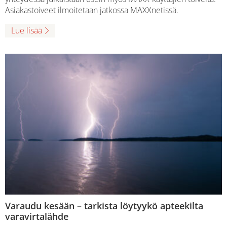
Asiakastoiveet ilmoitetaan jatkossa MAXXnetissä.
Lue lisää
Varaudu kesään – tarkista löytyykö apteekilta
varavirtalähde