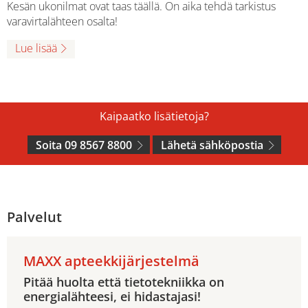
Kesän ukonilmat ovat taas täällä. On aika tehdä tarkistus
varavirtalähteen osalta!
Lue lisää
Kaipaatko lisätietoja?
Soita 09 8567 8800
Lähetä sähköpostia
Palvelut
MAXX apteekkijärjestelmä
Pitää huolta että tietotekniikka on
energialähteesi, ei hidastajasi!