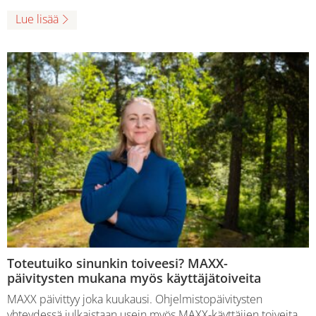
Lue lisää
Toteutuiko sinunkin toiveesi? MAXX-
päivitysten mukana myös käyttäjätoiveita
MAXX päivittyy joka kuukausi. Ohjelmistopäivitysten
yhteydessä julkaistaan usein myös MAXX-käyttäjien toiveita.