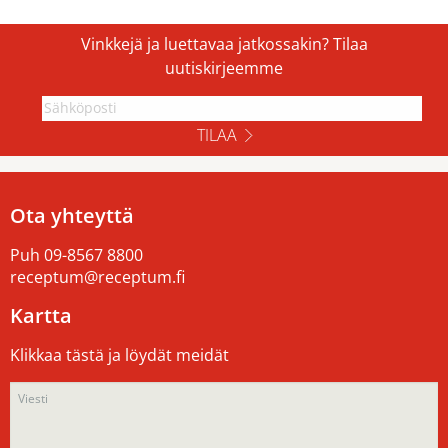
Vinkkejä ja luettavaa jatkossakin? Tilaa
uutiskirjeemme
TILAA
Ota yhteyttä
Puh
09-8567 8800
receptum@receptum.fi
Kartta
Klikkaa tästä ja löydät meidät