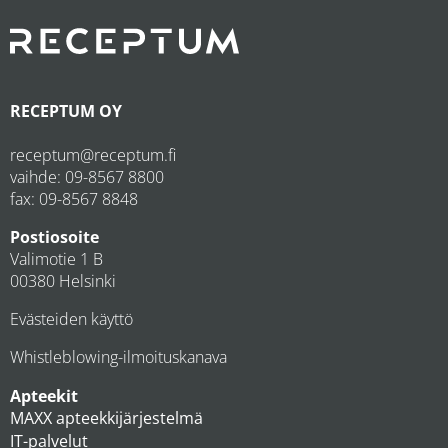
RECEPTUM OY
receptum@receptum.fi
vaihde:
09-8567 8800
fax: 09-8567 8848
Postiosoite
Valimotie 1 B
00380 Helsinki
Evästeiden käyttö
Whistleblowing-ilmoituskanava
Apteekit
MAXX apteekkijärjestelmä
IT-palvelut