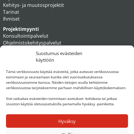
Kehitys- ja muutosprojektit
Tarinat
Ihmiset
Projektimyynti
Konsultointipalvelut
Ohjelmistokehityspalvelut
MAXX apteekkiratkaisut
Suostumus evästeiden
Tukipalvelut
käyttöön
Artikkelit
Ihmiset
Tämä verkkosivusto käyttää evästeitä, jotka auttavat verkkosivustoa
toimimaan ja seuraamaan kuinka olet vuorovaikutuksessa
Konserni
verkkosivustomme kanssa. Näiden tietojen avulla kehitämme
verkkosivustoa tarjotaksemme parhaan mahdollisen käyttökokemuksen.
Ota yhteyttä
Voit vaikuttaa evästeiden toimintaan asetukset -kohdasta tai jatkaa
sivuston käyttöä oletusasetuksilla painamalla hyväksy -painiketta.
Hyväksy