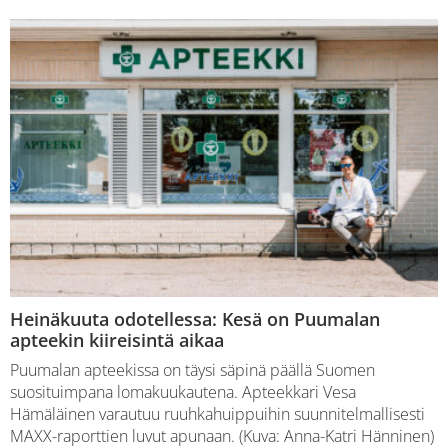
Heinäkuuta odotellessa: Kesä on Puumalan
apteekin kiireisintä aikaa
Puumalan apteekissa on täysi säpinä päällä Suomen
suosituimpana lomakuukautena. Apteekkari Vesa
Hämäläinen varautuu ruuhkahuippuihin suunnitelmallisesti
MAXX-raporttien luvut apunaan. (Kuva: Anna-Katri Hänninen)