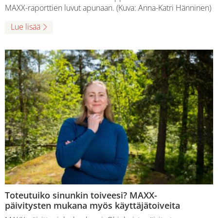
MAXX-raporttien luvut apunaan. (Kuva: Anna-Katri Hänninen)
Lue lisää
Toteutuiko sinunkin toiveesi? MAXX-
päivitysten mukana myös käyttäjätoiveita