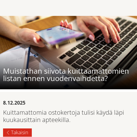
Muistathan siivota kuittaamattomien
listan ennen vuodenvaihdetta?
8.12.2025
Kuittamattomia ostokertoja tulisi käydä läpi
kuukausittain apteekilla.
Takaisin