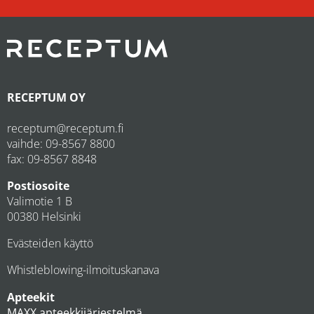
RECEPTUM OY
receptum@receptum.fi
vaihde:
09-8567 8800
fax: 09-8567 8848
Postiosoite
Valimotie 1 B
00380 Helsinki
Evästeiden käyttö
Whistleblowing-ilmoituskanava
Apteekit
MAXX apteekkijärjestelmä