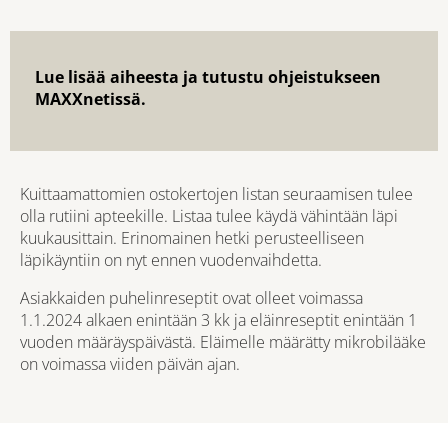
Lue lisää aiheesta ja tutustu ohjeistukseen
MAXXnetissä.
Kuittaamattomien ostokertojen listan seuraamisen tulee
olla rutiini apteekille. Listaa tulee käydä vähintään läpi
kuukausittain. Erinomainen hetki perusteelliseen
läpikäyntiin on nyt ennen vuodenvaihdetta.
Asiakkaiden puhelinreseptit ovat olleet voimassa
1.1.2024 alkaen enintään 3 kk ja eläinreseptit enintään 1
vuoden määräyspäivästä. Eläimelle määrätty mikrobilääke
on voimassa viiden päivän ajan.