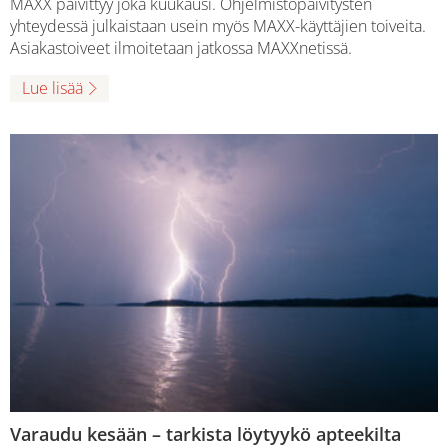
MAXX päivittyy joka kuukausi. Ohjelmistopäivitysten
yhteydessä julkaistaan usein myös MAXX-käyttäjien toiveita.
Asiakastoiveet ilmoitetaan jatkossa MAXXnetissä.
Lue lisää
Varaudu kesään – tarkista löytyykö apteekilta