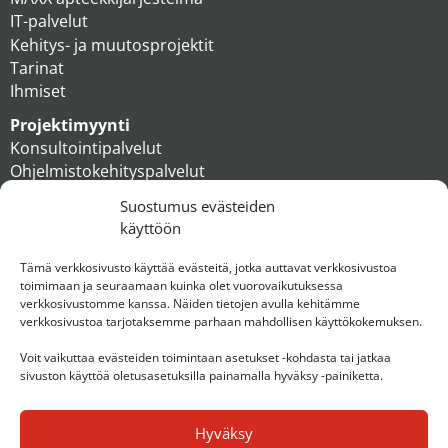
IT-palvelut
Kehitys- ja muutosprojektit
Tarinat
Ihmiset
Projektimyynti
Konsultointipalvelut
Ohjelmistokehityspalvelut
MAXX apteekkiratkaisut
Suostumus evästeiden
Tukipalvelut
käyttöön
Artikkelit
Ihmiset
Tämä verkkosivusto käyttää evästeitä, jotka auttavat verkkosivustoa
toimimaan ja seuraamaan kuinka olet vuorovaikutuksessa
Konserni
verkkosivustomme kanssa. Näiden tietojen avulla kehitämme
verkkosivustoa tarjotaksemme parhaan mahdollisen käyttökokemuksen.
Ota yhteyttä
Voit vaikuttaa evästeiden toimintaan asetukset -kohdasta tai jatkaa
sivuston käyttöä oletusasetuksilla painamalla hyväksy -painiketta.
Hyväksy