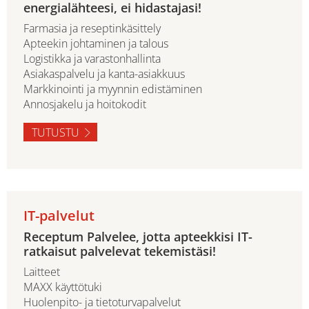
energialähteesi, ei hidastajasi!
Farmasia ja reseptinkäsittely
Apteekin johtaminen ja talous
Logistikka ja varastonhallinta
Asiakaspalvelu ja kanta-asiakkuus
Markkinointi ja myynnin edistäminen
Annosjakelu ja hoitokodit
TUTUSTU
IT-palvelut
Receptum Palvelee, jotta apteekkisi IT-
ratkaisut palvelevat tekemistäsi!
Laitteet
MAXX käyttötuki
Huolenpito- ja tietoturvapalvelut