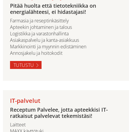
Pitää huolta että tietotekniikka on
energialähteesi, ei hidastajasi!
Farmasia ja reseptinkäsittely
Apteekin johtaminen ja talous
Logistikka ja varastonhallinta
Asiakaspalvelu ja kanta-asiakkuus
Markkinointi ja myynnin edistäminen
Annosjakelu ja hoitokodit
TUTUSTU
IT-palvelut
Receptum Palvelee, jotta apteekkisi IT-
ratkaisut palvelevat tekemistäsi!
Laitteet
MAXX käyttötuki