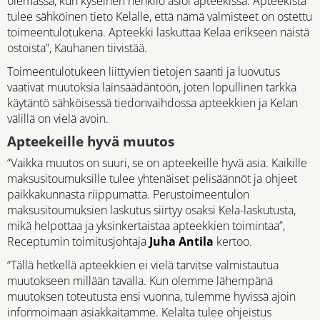
olemassa, kun kyseinen henkilö asioi apteekissa. Apteekista
tulee sähköinen tieto Kelalle, että nämä valmisteet on ostettu
toimeentulotukena. Apteekki laskuttaa Kelaa erikseen näistä
ostoista”, Kauhanen tiivistää.
Toimeentulotukeen liittyvien tietojen saanti ja luovutus
vaativat muutoksia lainsäädäntöön, joten lopullinen tarkka
käytäntö sähköisessä tiedonvaihdossa apteekkien ja Kelan
välillä on vielä avoin.
Apteekeille hyvä muutos
“Vaikka muutos on suuri, se on apteekeille hyvä asia. Kaikille
maksusitoumuksille tulee yhtenäiset pelisäännöt ja ohjeet
paikkakunnasta riippumatta. Perustoimeentulon
maksusitoumuksien laskutus siirtyy osaksi Kela-laskutusta,
mikä helpottaa ja yksinkertaistaa apteekkien toimintaa”,
Receptumin toimitusjohtaja
Juha Antila
kertoo.
“Tällä hetkellä apteekkien ei vielä tarvitse valmistautua
muutokseen millään tavalla. Kun olemme lähempänä
muutoksen toteutusta ensi vuonna, tulemme hyvissä ajoin
informoimaan asiakkaitamme. Kelalta tulee ohjeistus