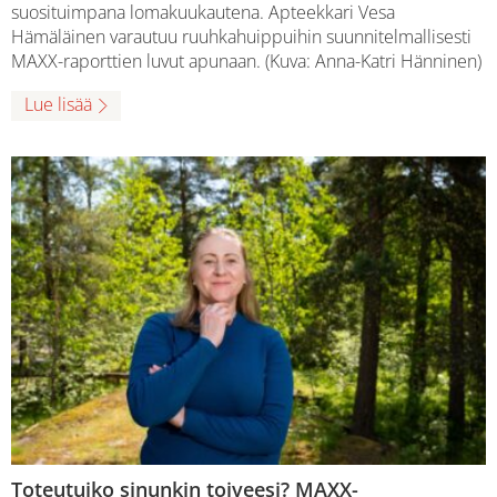
suosituimpana lomakuukautena. Apteekkari Vesa
Hämäläinen varautuu ruuhkahuippuihin suunnitelmallisesti
MAXX-raporttien luvut apunaan. (Kuva: Anna-Katri Hänninen)
Lue lisää
Toteutuiko sinunkin toiveesi? MAXX-