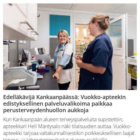
Edelläkävijä Kankaanpäässä: Vuokko-apteekin
edistyksellinen palveluvalikoima paikkaa
perusterveydenhuollon aukkoja
Kun Kankaanpään alueen terveyspalveluita supistettiin,
apteekkari Heli Mäntysalo näki tilaisuuden auttaa. Vuokko-
apteekki tarjoaa valtakunnallisestikin poikkeuksellisen laajat