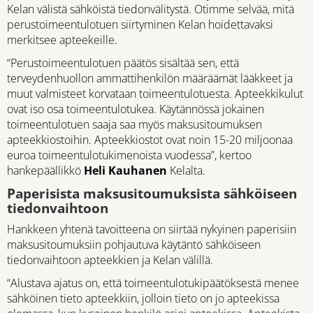
Kelan välistä sähköistä tiedonvälitystä. Otimme selvää, mitä
perustoimeentulotuen siirtyminen Kelan hoidettavaksi
merkitsee apteekeille.
“Perustoimeentulotuen päätös sisältää sen, että
terveydenhuollon ammattihenkilön määräämät lääkkeet ja
muut valmisteet korvataan toimeentulotuesta. Apteekkikulut
ovat iso osa toimeentulotukea. Käytännössä jokainen
toimeentulotuen saaja saa myös maksusitoumuksen
apteekkiostoihin. Apteekkiostot ovat noin 15-20 miljoonaa
euroa toimeentulotukimenoista vuodessa”, kertoo
hankepäällikkö
Heli Kauhanen
Kelalta.
Paperisista maksusitoumuksista sähköiseen
tiedonvaihtoon
Hankkeen yhtenä tavoitteena on siirtää nykyinen paperisiin
maksusitoumuksiin pohjautuva käytäntö sähköiseen
tiedonvaihtoon apteekkien ja Kelan välillä.
“Alustava ajatus on, että toimeentulotukipäätöksestä menee
sähköinen tieto apteekkiin, jolloin tieto on jo apteekissa