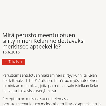
Mitä perustoimeentulotuen
siirtyminen Kelan hoidettavaksi
merkitsee apteekeille?
15.6.2015
Takaisin
Perustoimeentulotuen maksaminen siirtyy kunnilta Kelan
hoidettavaksi 1.1.2017 alkaen. Tämä tuo myös apteekkien
toimintaan muutoksia, joita parhaillaan valmistellaan Kelan
hanketta koskevissa työryhmissä.
Receptum on mukana suunnittelemassa
perustoimeentulotuen maksamiseen liittyvää apteekkien ja