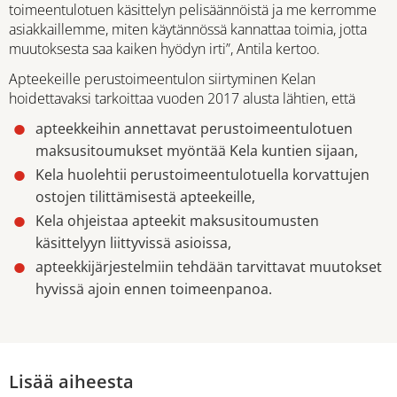
toimeentulotuen käsittelyn pelisäännöistä ja me kerromme
asiakkaillemme, miten käytännössä kannattaa toimia, jotta
muutoksesta saa kaiken hyödyn irti”, Antila kertoo.
Apteekeille perustoimeentulon siirtyminen Kelan
hoidettavaksi tarkoittaa vuoden 2017 alusta lähtien, että
apteekkeihin annettavat perustoimeentulotuen
maksusitoumukset myöntää Kela kuntien sijaan,
Kela huolehtii perustoimeentulotuella korvattujen
ostojen tilittämisestä apteekeille,
Kela ohjeistaa apteekit maksusitoumusten
käsittelyyn liittyvissä asioissa,
apteekkijärjestelmiin tehdään tarvittavat muutokset
hyvissä ajoin ennen toimeenpanoa.
Lisää aiheesta