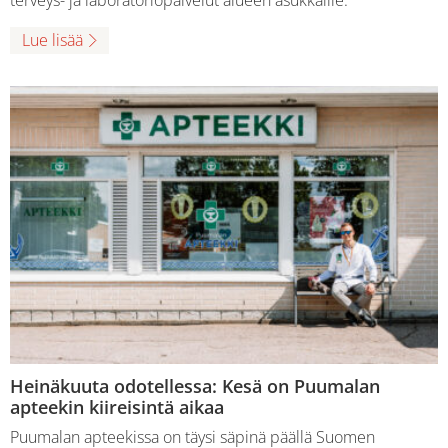
terveys- ja laboratoriopalvelut alueen asukkaille.
Lue lisää
Heinäkuuta odotellessa: Kesä on Puumalan
apteekin kiireisintä aikaa
Puumalan apteekissa on täysi säpinä päällä Suomen