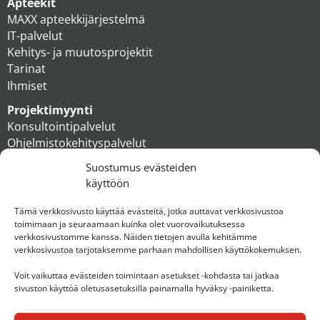
Apteekit
MAXX apteekkijärjestelmä
IT-palvelut
Kehitys- ja muutosprojektit
Tarinat
Ihmiset
Projektimyynti
Konsultointipalvelut
Ohjelmistokehityspalvelut
MAXX apteekkiratkaisut
Suostumus evästeiden
Tukipalvelut
käyttöön
Artikkelit
Ihmiset
Tämä verkkosivusto käyttää evästeitä, jotka auttavat verkkosivustoa
toimimaan ja seuraamaan kuinka olet vuorovaikutuksessa
Konserni
verkkosivustomme kanssa. Näiden tietojen avulla kehitämme
verkkosivustoa tarjotaksemme parhaan mahdollisen käyttökokemuksen.
Ota yhteyttä
Voit vaikuttaa evästeiden toimintaan asetukset -kohdasta tai jatkaa
sivuston käyttöä oletusasetuksilla painamalla hyväksy -painiketta.