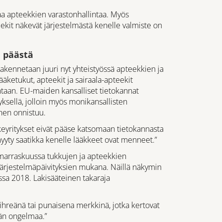
taa apteekkien varastonhallintaa. Myös
eekit näkevät järjestelmästä kenelle valmiste on
 päästä
ennetaan juuri nyt yhteistyössä apteekkien ja
ääketukut, apteekit ja sairaala-apteekit
ntaan. EU-maiden kansalliset tietokannat
yksellä, jolloin myös monikansallisten
nen onnistuu.
äkeyritykset eivät pääse katsomaan tietokannasta
myyty saatikka kenelle lääkkeet ovat menneet.”
marraskuussa tukkujen ja apteekkien
tojärjestelmäpäivityksien mukana. Näillä näkymin
a 2018. Lakisääteinen takaraja
ihreänä tai punaisena merkkinä, jotka kertovat
än ongelmaa.”