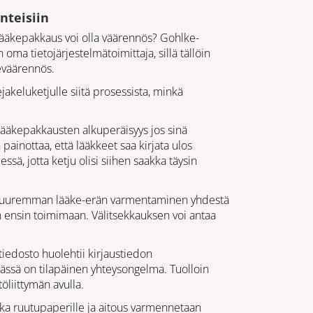
nteisiin
n lääkepakkaus voi olla väärennös? Gohlke-
a tietojärjestelmätoimittaja, sillä tällöin
keväärennös.
akeluketjulle siitä prosessista, minkä
lääkepakkausten alkuperäisyys jos sinä
ainottaa, että lääkkeet saa kirjata ulos
sä, jotta ketju olisi siihen saakka täysin
. Suuremman lääke-erän varmentaminen yhdestä
n ensin toimimaan. Välitsekkauksen voi antaa
tiedosto huolehtii kirjaustiedon
ässä on tilapäinen yhteysongelma. Tuolloin
liittymän avulla.
vaikka ruutupaperille ja aitous varmennetaan