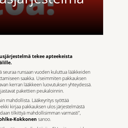
sjärjestelmä tekee apteekeista
lille.
ä seuraa runsaan vuoden kuluttua lääkkeiden
vuttamiseen saakka. Useimmiten pakkauksen
avan kerran lääkkeen luovutuksen yhteydessä.
ljastavat pakettien peukaloinnin.
uin mahdollista. Lääkeyritys syöttää
kki kirjaa pakkauksen ulos järjestelmästä
aadaan tilkittyä mahdollisimman varmasti”,
Gohlke-Kokkonen
sanoo.