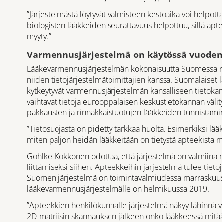
”Järjestelmästä löytyvät valmisteen kestoaika voi helpot
biologisten lääkkeiden seurattavuus helpottuu, sillä apt
myyty.”
Varmennusjärjestelmä on käytössä vuoden
Lääkevarmennusjärjestelmän kokonaisuutta Suomessa rak
niiden tietojärjestelmätoimittajien kanssa. Suomalaiset l
kytkeytyvät varmennusjärjestelmän kansalliseen tietoka
vaihtavat tietoja eurooppalaisen keskustietokannan välit
pakkausten ja rinnakkaistuotujen lääkkeiden tunnistami
”Tietosuojasta on pidetty tarkkaa huolta. Esimerkiksi lä
miten paljon heidän lääkkeitään on tietystä apteekista 
Gohlke-Kokkonen odottaa, että järjestelmä on valmiina 
liittämiseksi siihen. Apteekkeihin järjestelmä tulee tie
Suomen järjestelmä on toimintavalmiudessa marraskuuss
lääkevarmennusjärjestelmälle on helmikuussa 2019.
”Apteekkien henkilökunnalle järjestelmä näkyy lähinnä v
2D-matriisin skannauksen jälkeen onko lääkkeessä mitä