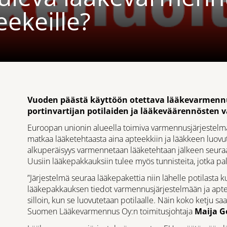
eekeille?
Vuoden päästä käyttöön otettava lääkevarmennu
portinvartijan potilaiden ja lääkeväärennösten vä
Euroopan unionin alueella toimiva varmennusjärjestelm
matkaa lääketehtaasta aina apteekkiin ja lääkkeen luo
alkuperäisyys varmennetaan lääketehtaan jälkeen seura
Uusiin lääkepakkauksiin tulee myös tunnisteita, jotka pa
”Järjestelmä seuraa lääkepakettia niin lähelle potilasta k
lääkepakkauksen tiedot varmennusjärjestelmään ja aptee
silloin, kun se luovutetaan potilaalle. Näin koko ketju s
Suomen Lääkevarmennus Oy:n toimitusjohtaja
Maija 