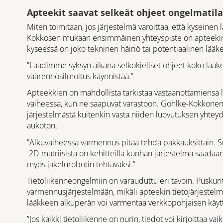
Apteekit saavat selkeät ohjeet ongelmatila
Miten toimitaan, jos järjestelmä varoittaa, että kyseine
Kokkosen mukaan ensimmäinen yhteyspiste on apteekin om
kyseessä on joko tekninen häiriö tai potentiaalinen lää
”Laadimme syksyn aikana selkokieliset ohjeet koko lääkej
väärennösilmoitus käynnistää.”
Apteekkien on mahdollista tarkistaa vastaanottamiensa 
vaiheessa, kun ne saapuvat varastoon. Gohlke-Kokkonen p
järjestelmästä kuitenkin vasta niiden luovutuksen yhteydes
aukoton.
”Alkuvaiheessa varmennus pitää tehdä pakkauksittain
2D-matriisista on kehitteillä kunhan järjestelmä saadaa
myös jakelurobotin tehtäväksi.”
Tietoliikenneongelmiin on varauduttu eri tavoin. Puskuri
varmennusjärjestelmään, mikäli apteekin tietojärjestelm
lääkkeen alkuperän voi varmentaa verkkopohjaisen käyttö
”Jos kaikki tietoliikenne on nurin, tiedot voi kirjoittaa 