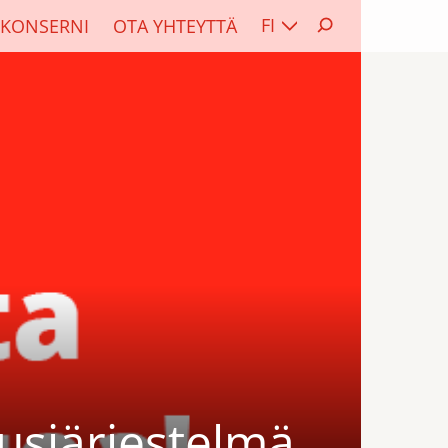
FI
KONSERNI
OTA YHTEYTTÄ
usjärjestelmä