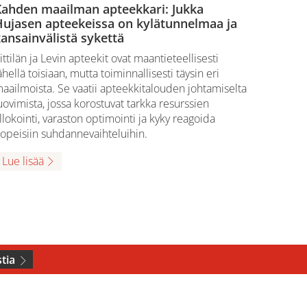
Kahden maailman apteekkari: Jukka
Hujasen apteekeissa on kylätunnelmaa ja
ansainvälistä sykettä
ittilän ja Levin apteekit ovat maantieteellisesti
ähellä toisiaan, mutta toiminnallisesti täysin eri
aailmoista. Se vaatii apteekkitalouden johtamiselta
uovimista, jossa korostuvat tarkka resurssien
llokointi, varaston optimointi ja kyky reagoida
opeisiin suhdannevaihteluihin.
Lue lisää
tia