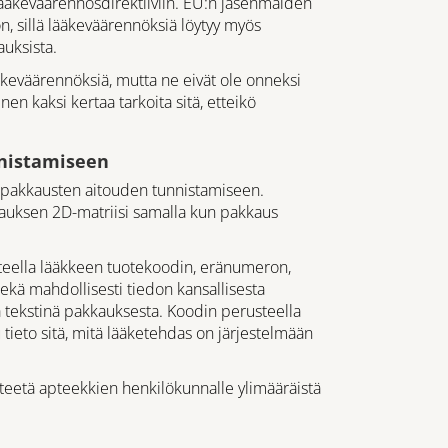
äkeväärennösdirektiiviin. EU:n jäsenmaiden
 sillä lääkeväärennöksiä löytyy myös
auksista.
äkeväärennöksiä, mutta ne eivät ole onneksi
inen kaksi kertaa tarkoita sitä, etteikö
nnistamiseen
kepakkausten aitouden tunnistamiseen.
kauksen 2D-matriisi samalla kun pakkaus
steella lääkkeen tuotekoodin, eränumeron,
kä mahdollisesti tiedon kansallisesta
a tekstinä pakkauksesta. Koodin perusteella
u tieto sitä, mitä lääketehdas on järjestelmään
i teetä apteekkien henkilökunnalle ylimääräistä