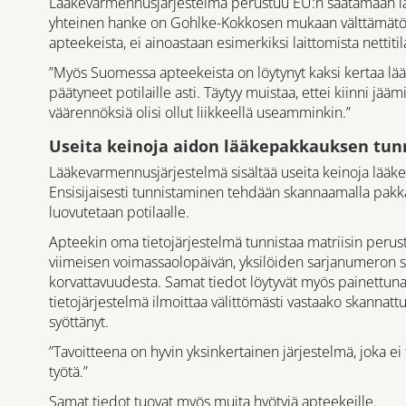
Lääkevarmennusjärjestelmä perustuu EU:n säätämään lä
yhteinen hanke on Gohlke-Kokkosen mukaan välttämätön,
apteekeista, ei ainoastaan esimerkiksi laittomista nettitil
”Myös Suomessa apteekeista on löytynyt kaksi kertaa lä
päätyneet potilaille asti. Täytyy muistaa, ettei kiinni jääm
väärennöksiä olisi ollut liikkeellä useamminkin.”
Useita keinoja aidon lääkepakkauksen tu
Lääkevarmennusjärjestelmä sisältää useita keinoja lää
Ensisijaisesti tunnistaminen tehdään skannaamalla pak
luovutetaan potilaalle.
Apteekin oma tietojärjestelmä tunnistaa matriisin peru
viimeisen voimassaolopäivän, yksilöiden sarjanumeron se
korvattavuudesta. Samat tiedot löytyvät myös painettun
tietojärjestelmä ilmoittaa välittömästi vastaako skannatt
syöttänyt.
”Tavoitteena on hyvin yksinkertainen järjestelmä, joka e
työtä.”
Samat tiedot tuovat myös muita hyötyjä apteekeille.