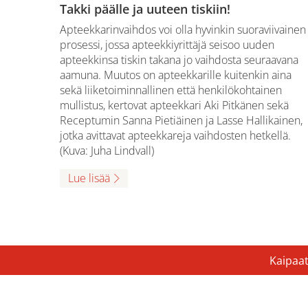
Takki päälle ja uuteen tiskiin!
Apteekkarinvaihdos voi olla hyvinkin suoraviivainen
prosessi, jossa apteekkiyrittäjä seisoo uuden
apteekkinsa tiskin takana jo vaihdosta seuraavana
aamuna. Muutos on apteekkarille kuitenkin aina
sekä liiketoiminnallinen että henkilökohtainen
mullistus, kertovat apteekkari Aki Pitkänen sekä
Receptumin Sanna Pietiäinen ja Lasse Hallikainen,
jotka avittavat apteekkareja vaihdosten hetkellä.
(Kuva: Juha Lindvall)
Lue lisää
Kaipaat