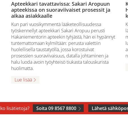
Apteekkari tavattavissa: Sakari Aropuun
apteekissa on suoraviivaiset prosessit ja
aikaa asiakkaalle
k
Kun pari vuosikymmentä lääketeollisuudessa
K
työskennellyt apteekkari Sakari Aropuu perusti
l
Hakaniementorin apteekin tyhjästä, hän ei hypännyt
m
tuntemattomaan kylmiltään: perusta valettiin
l
huolellisella taustatyöllä, jossa korostuivat
a
prosessien suoraviivaisuus, datalla johtaminen ja
n
halu luoda avoin työyhteisö tiukasta talouskurista
huolimatta.
Lue lisää
ko lisätietoja?
Soita 09 8567 8800
Lähetä sähköpos