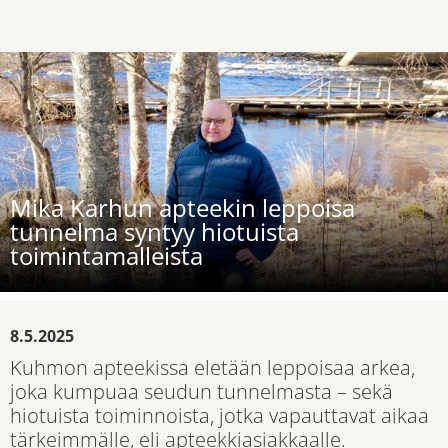
Mika Karhun apteekin leppoisa
tunnelma syntyy hiotuista
toimintamalleista
8.5.2025
Kuhmon apteekissa eletään leppoisaa arkea,
joka kumpuaa seudun tunnelmasta – sekä
hiotuista toiminnoista, jotka vapauttavat aikaa
tärkeimmälle, eli apteekkiasiakkaalle.