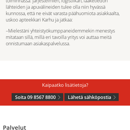
toiminnassa: järjestelmien, logistiikan, lääketiedon
lähteiden ja apuvälineiden tulee olla niin hyvässä
kunnossa, että ne eivät varasta päähuomiota asiakkaalta,
uskoo apteekkari Karhu ja jatkaa:
–Mielestäni yhteistyökumppaneidemmekin menestys
mitataan sillä, millä eri tavoilla yritys voi auttaa meitä
onnistumaan asiakaspalvelussa.
Kaipaatko lisätietoja?
Soita 09 8567 8800
Lähetä sähköpostia
Palvelut