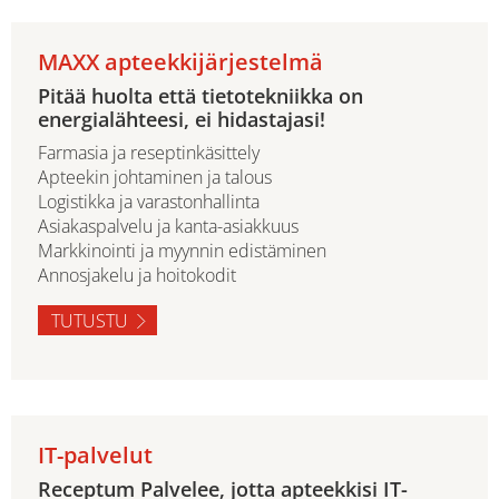
MAXX apteekkijärjestelmä
Pitää huolta että tietotekniikka on
energialähteesi, ei hidastajasi!
Farmasia ja reseptinkäsittely
Apteekin johtaminen ja talous
Logistikka ja varastonhallinta
Asiakaspalvelu ja kanta-asiakkuus
Markkinointi ja myynnin edistäminen
Annosjakelu ja hoitokodit
TUTUSTU
IT-palvelut
Receptum Palvelee, jotta apteekkisi IT-