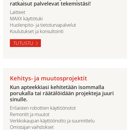
ratkaisut palvelevat tekemistäsi!
Laitteet
MAXX käyttötuki
Huolenpito- ja tietoturvapalvelut
Koulutukset ja konsultointi
TUTUSTU
Kehitys- ja muutosprojektit
Kun apteekkiasi kehitetään isommalla
porukalla tai räätälöidään projekteja juuri
sinulle.
Erilaisten robottien käyttöönotot
Remontit ja muutot
Verkkokaupan käyttöönotto ja suunnittelu
Omistajan vaihdokset