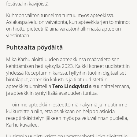
festivaalin kävijöistä.
Kuhmon välitön tunnelma tuntuu myös apteekissa.
Asiakaspalvelu on vaivatonta, kun apteekkiarjen toiminnot
on hiottu pieteetillä aina varastonhallinnasta apteekin
viestintään.
Puhtaalta pöydältä
Mika Karhu aloitti uuden apteekkinsa määrätietoisen
kehittämisen heti syksyllä 2023. Kaikki koneet uudistettiin
yhdessä Receptumin kanssa, hyllyihin tuotiin digitaaliset
hintalaput, apteekin kalustus ja tilat uudistettiin
apteekkisuunnittelija
Tero Lindqvistin
suunnittelemana,
ja apteekkiin syntyi lisää avaruuden tuntua.
– Toimme apteekkiin esteettömiä näkymiä ja muutimme
kulkureittejä niin, että asiakkaan on helppo asioida
reseptinkäsittelyn jälkeen myös palveluvalinnan puolella,
Karhu kuvailee.
Uusimpia uudistuksista on varastorobotti, joka sijoitettiin