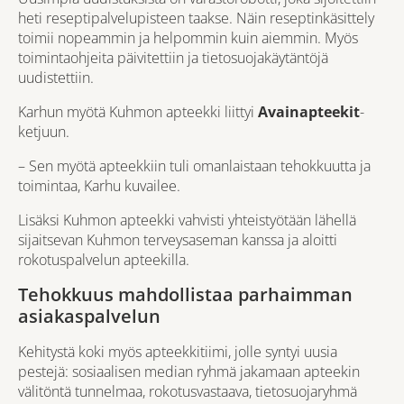
heti reseptipalvelupisteen taakse. Näin reseptinkäsittely
toimii nopeammin ja helpommin kuin aiemmin. Myös
toimintaohjeita päivitettiin ja tietosuojakäytäntöjä
uudistettiin.
Karhun myötä Kuhmon apteekki liittyi
Avainapteekit
-
ketjuun.
– Sen myötä apteekkiin tuli omanlaistaan tehokkuutta ja
toimintaa, Karhu kuvailee.
Lisäksi Kuhmon apteekki vahvisti yhteistyötään lähellä
sijaitsevan Kuhmon terveysaseman kanssa ja aloitti
rokotuspalvelun apteekilla.
Tehokkuus mahdollistaa parhaimman
asiakaspalvelun
Kehitystä koki myös apteekkitiimi, jolle syntyi uusia
pestejä: sosiaalisen median ryhmä jakamaan apteekin
välitöntä tunnelmaa, rokotusvastaava, tietosuojaryhmä