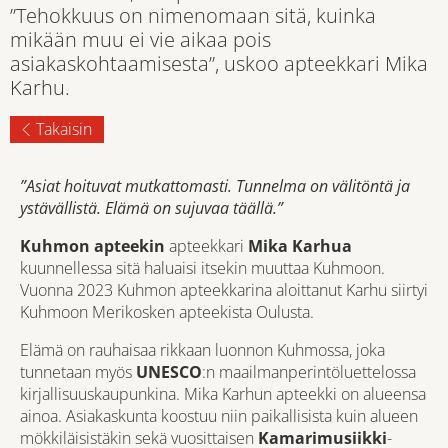
”Tehokkuus on nimenomaan sitä, kuinka
mikään muu ei vie aikaa pois
asiakaskohtaamisesta”, uskoo apteekkari Mika
Karhu.
Takaisin
”Asiat hoituvat mutkattomasti. Tunnelma on välitöntä ja
ystävällistä. Elämä on sujuvaa täällä.”
Kuhmon apteekin
apteekkari
Mika Karhua
kuunnellessa sitä haluaisi itsekin muuttaa Kuhmoon.
Vuonna 2023 Kuhmon apteekkarina aloittanut Karhu siirtyi
Kuhmoon
Merikosken apteekista
Oulusta.
Elämä on rauhaisaa rikkaan luonnon Kuhmossa, joka
tunnetaan myös
UNESCO
:n maailmanperintöluettelossa
kirjallisuuskaupunkina
. Mika Karhun apteekki on alueensa
ainoa. Asiakaskunta koostuu niin paikallisista kuin alueen
mökkiläisistäkin sekä vuosittaisen
Kamarimusiikki
-