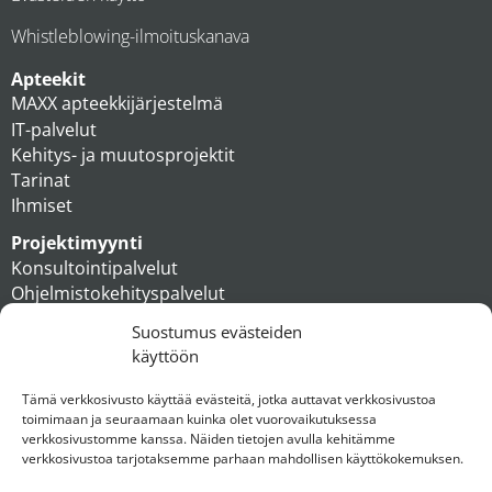
Whistleblowing-ilmoituskanava
Apteekit
MAXX apteekkijärjestelmä
IT-palvelut
Kehitys- ja muutosprojektit
Tarinat
Ihmiset
Projektimyynti
Konsultointipalvelut
Ohjelmistokehityspalvelut
MAXX apteekkiratkaisut
Suostumus evästeiden
Tukipalvelut
käyttöön
Artikkelit
Ihmiset
Tämä verkkosivusto käyttää evästeitä, jotka auttavat verkkosivustoa
toimimaan ja seuraamaan kuinka olet vuorovaikutuksessa
Konserni
verkkosivustomme kanssa. Näiden tietojen avulla kehitämme
verkkosivustoa tarjotaksemme parhaan mahdollisen käyttökokemuksen.
Ota yhteyttä