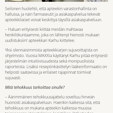
Seilonen huolehtii, että apteekin varastonhallinta on
hallussa, ja näin farmaseutit ja asiakaspalvelua tekevät
apteekkilaiset voivat keskittyä täysillä asiakaspalveluun.
– Haluan erityisesti kiittää meidän mahtavaa
henkilökuntaamme, joka on lähtenyt hienosti mukaan
uudistuksiin! apteekkari Karhu kiittelee.
Yksi olennaisimmista apteekkiarjen sujuvoittajista on
ohjelmisto. Vuosia MAXXia käyttänyt Karhu pitää erityisesti
järjestelmän intuitiivisuudesta sekä monipuolisista
raporteista. Lisäksi reseptinkäsittelyn lääkeinformaatio on
helposti saatavissa ja erilaiset rajapinnat toimivat
sujuvasti.
Mitä tehokkuus tarkoittaa sinulle?
– Äärimmäinen tehokkuusajattelu soveltuu hirveän
huonosti asiakaspalveluun. Haenkin kaikessa sitä, että
tehokkuus on mukana apteekin kaikessa muussa