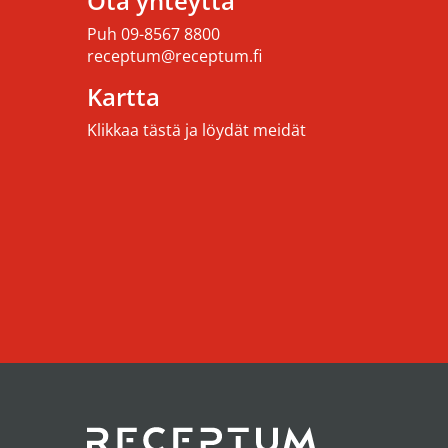
Ota yhteyttä
Puh
09-8567 8800
receptum@receptum.fi
Kartta
Klikkaa tästä ja löydät meidät