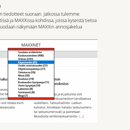
n
n tiedotteet suoraan. Jatkossa tulemme
ä ja MAXXissa kohdissa, joissa kyseistä tietoa
ta tuodaan näkymään MAXXin annosjakelua