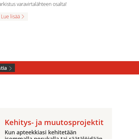
arkistus varavirtalähteen osalta!
Lue lisää
tia
Kehitys- ja muutosprojektit
Kun apteekkiasi kehitetään
isommalla porukalla tai räätälöidään