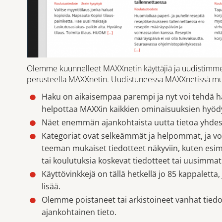
Olemme kuunnelleet MAXXnetin käyttäjiä ja uudistimme 
perusteella MAXXnetin. Uudistuneessa MAXXnetissä m
Haku on aikaisempaa parempi ja nyt voi tehdä ha
helpottaa MAXXin kaikkien ominaisuuksien hyöd
Näet enemmän ajankohtaista uutta tietoa yhde
Kategoriat ovat selkeämmät ja helpommat, ja voi
teeman mukaiset tiedotteet näkyviin, kuten esim
tai koulutuksia koskevat tiedotteet tai uusimmat k
Käyttövinkkejä on tällä hetkellä jo 85 kappaletta
lisää.
Olemme poistaneet tai arkistoineet vanhat tiedot
ajankohtainen tieto.