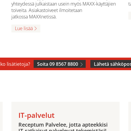
yhteydessä julkaistaan usein myös MAXX-käyttäjien
t
toiveita. Asiakastoiveet ilmoitetaan
jatkossa MAXXnetissä.
Lue lisää
ko lisätietoja?
Soita 09 8567 8800
Lähetä sähköpos
IT-palvelut
Receptum Palvelee, jotta apteekkisi
IT-ratkaisut palvelevat tekemistäsi!