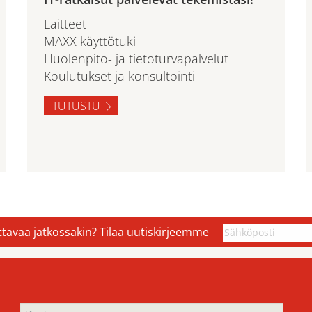
Laitteet
MAXX käyttötuki
Huolenpito- ja tietoturvapalvelut
Koulutukset ja konsultointi
TUTUSTU
ettavaa jatkossakin? Tilaa uutiskirjeemme