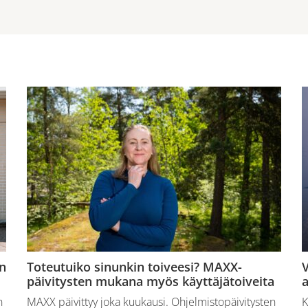
n
Toteutuiko sinunkin toiveesi? MAXX-
V
päivitysten mukana myös käyttäjätoiveita
a
n
MAXX päivittyy joka kuukausi. Ohjelmistopäivitysten
K