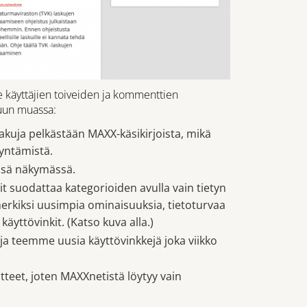
käyttäjien toiveiden ja kommenttien
uun muassa:
kuja pelkästään MAXX-käsikirjoista, mikä
yntämistä.
ssä näkymässä.
t suodattaa kategorioiden avulla vain tietyn
erkiksi uusimpia ominaisuuksia, tietoturvaa
äyttövinkit. (Katso kuva alla.)
, ja teemme uusia käyttövinkkejä joka viikko
teet, joten MAXXnetistä löytyy vain