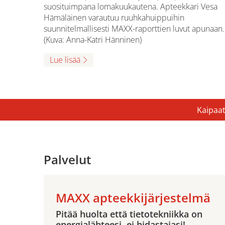
suosituimpana lomakuukautena. Apteekkari Vesa
Hämäläinen varautuu ruuhkahuippuihin
suunnitelmallisesti MAXX-raporttien luvut apunaan.
(Kuva: Anna-Katri Hänninen)
Lue lisää
Kaipaat
Palvelut
MAXX apteekkijärjestelmä
Pitää huolta että tietotekniikka on
energialähteesi, ei hidastajasi!