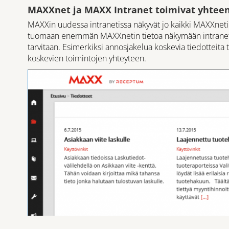
MAXXnet ja MAXX Intranet toimivat yhtee
MAXXin uudessa intranetissa näkyvät jo kaikki MAXXneti
tuomaan enemmän MAXXnetin tietoa näkymään intranetiss
tarvitaan. Esimerkiksi annosjakelua koskevia tiedottei
koskevien toimintojen yhteyteen.