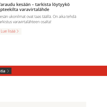
araudu kesään – tarkista löytyykö
pteekilta varavirtalähde
esän ukonilmat ovat taas täällä. On aika tehdä
arkistus varavirtalähteen osalta!
Lue lisää
tia