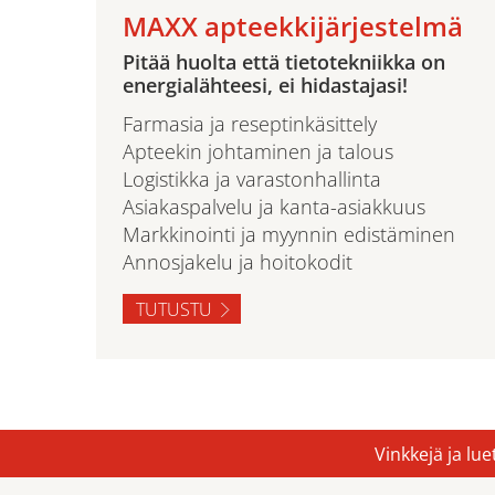
MAXX apteekkijärjestelmä
Pitää huolta että tietotekniikka on
energialähteesi, ei hidastajasi!
Farmasia ja reseptinkäsittely
Apteekin johtaminen ja talous
Logistikka ja varastonhallinta
Asiakaspalvelu ja kanta-asiakkuus
Markkinointi ja myynnin edistäminen
Annosjakelu ja hoitokodit
TUTUSTU
Vinkkejä ja lu