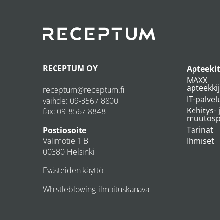
RECEPTUM OY
Apteekit
MAXX
apteekki
receptum@receptum.fi
IT-palvel
vaihde:
09-8567 8800
Kehitys- 
fax: 09-8567 8848
muutospr
Tarinat
Postiosoite
Valimotie 1 B
Ihmiset
00380 Helsinki
Evästeiden käyttö
Whistleblowing-ilmoituskanava