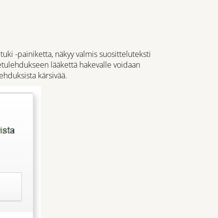
ki -painiketta, näkyy valmis suositteluteksti
ietulehdukseen lääkettä hakevalle voidaan
lehduksista kärsivää.