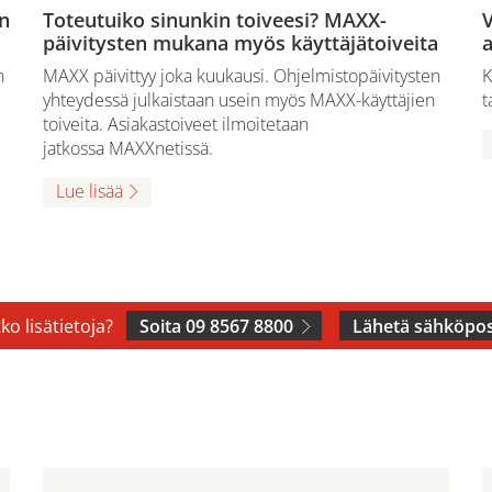
n
Toteutuiko sinunkin toiveesi? MAXX-
V
päivitysten mukana myös käyttäjätoiveita
a
n
MAXX päivittyy joka kuukausi. Ohjelmistopäivitysten
K
yhteydessä julkaistaan usein myös MAXX-käyttäjien
t
toiveita. Asiakastoiveet ilmoitetaan
jatkossa MAXXnetissä.
Lue lisää
ko lisätietoja?
Soita 09 8567 8800
Lähetä sähköpos