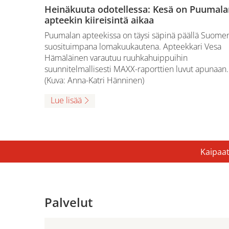
Heinäkuuta odotellessa: Kesä on Puumala
apteekin kiireisintä aikaa
Puumalan apteekissa on täysi säpinä päällä Suome
suosituimpana lomakuukautena. Apteekkari Vesa
Hämäläinen varautuu ruuhkahuippuihin
suunnitelmallisesti MAXX-raporttien luvut apunaan.
(Kuva: Anna-Katri Hänninen)
Lue lisää
Kaipaat
Palvelut