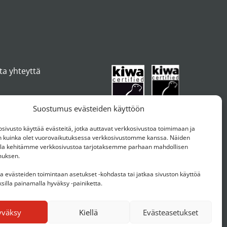
ta yhteyttä
Suostumus evästeiden käyttöön
ivusto käyttää evästeitä, jotka auttavat verkkosivustoa toimimaan ja
kuinka olet vuorovaikutuksessa verkkosivustomme kanssa. Näiden
ulla kehitämme verkkosivustoa tarjotaksemme parhaan mahdollisen
muksen.
aa evästeiden toimintaan asetukset -kohdasta tai jatkaa sivuston käyttöä
silla painamalla hyväksy -painiketta.
yväksy
Kiellä
Evästeasetukset