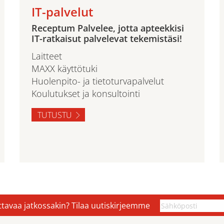
IT-palvelut
Receptum Palvelee, jotta apteekkisi
IT-ratkaisut palvelevat tekemistäsi!
Laitteet
MAXX käyttötuki
Huolenpito- ja tietoturvapalvelut
Koulutukset ja konsultointi
TUTUSTU
ettavaa jatkossakin? Tilaa uutiskirjeemme