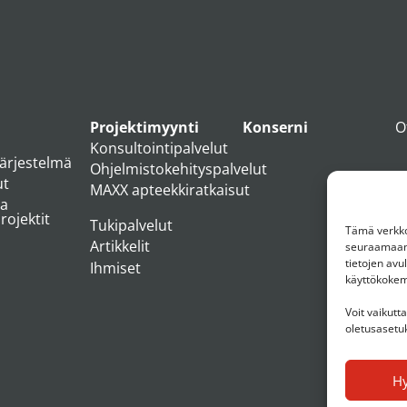
Projektimyynti
Konserni
O
Konsultointipalvelut
järjestelmä
Ohjelmistokehityspalvelut
ut
MAXX apteekkiratkaisut
ja
ojektit
Tukipalvelut
Tämä verkkos
Artikkelit
seuraamaan 
tietojen av
Ihmiset
käyttökoke
Voit vaikutt
oletusasetuk
H