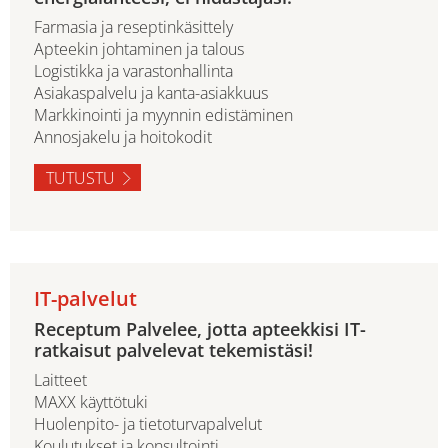
Farmasia ja reseptinkäsittely
Apteekin johtaminen ja talous
Logistikka ja varastonhallinta
Asiakaspalvelu ja kanta-asiakkuus
Markkinointi ja myynnin edistäminen
Annosjakelu ja hoitokodit
TUTUSTU
IT-palvelut
Receptum Palvelee, jotta apteekkisi IT-
ratkaisut palvelevat tekemistäsi!
Laitteet
MAXX käyttötuki
Huolenpito- ja tietoturvapalvelut
Koulutukset ja konsultointi