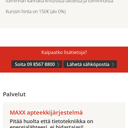
toiminnan kannalta kriittisistä laitteista ja toiminnoista.
Kurssin hinta on 150€ (alv 0%).
Kaipaatko lisätietoja?
Soita 09 8567 8800
Lähetä sähköpostia
Palvelut
MAXX apteekkijärjestelmä
Pitää huolta että tietotekniikka on
energialähteesi, ei hidastajasi!