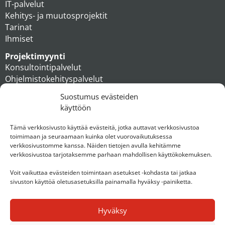
IT-palvelut
Kehitys- ja muutosprojektit
Tarinat
Ihmiset
Projektimyynti
Konsultointipalvelut
Ohjelmistokehityspalvelut
MAXX apteekkiratkaisut
Suostumus evästeiden
Tukipalvelut
käyttöön
Artikkelit
Ihmiset
Tämä verkkosivusto käyttää evästeitä, jotka auttavat verkkosivustoa
toimimaan ja seuraamaan kuinka olet vuorovaikutuksessa
Konserni
verkkosivustomme kanssa. Näiden tietojen avulla kehitämme
verkkosivustoa tarjotaksemme parhaan mahdollisen käyttökokemuksen.
Ota yhteyttä
Voit vaikuttaa evästeiden toimintaan asetukset -kohdasta tai jatkaa
sivuston käyttöä oletusasetuksilla painamalla hyväksy -painiketta.
Hyväksy