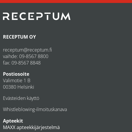
RECEPTUM OY
receptum@receptum.fi
vaihde:
09-8567 8800
fax: 09-8567 8848
Postiosoite
Valimotie 1 B
00380 Helsinki
Evästeiden käyttö
Whistleblowing-ilmoituskanava
Apteekit
MAXX apteekkijärjestelmä