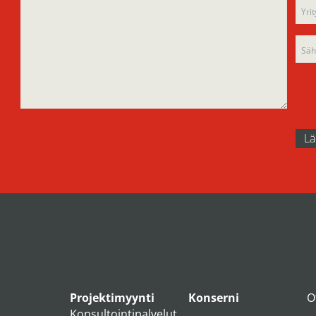
fiel
emp
emp
Projektimyynti
Konserni
O
Konsultointipalvelut