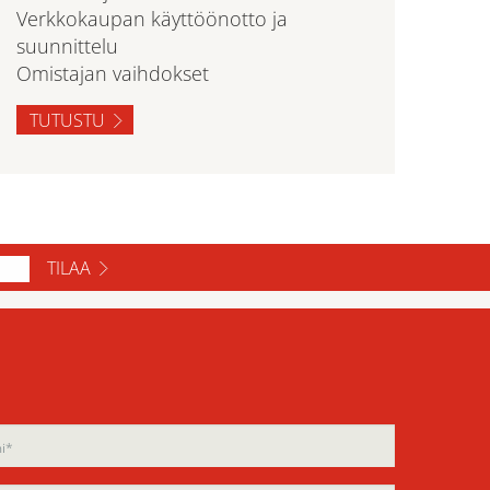
Verkkokaupan käyttöönotto ja
suunnittelu
Omistajan vaihdokset
TUTUSTU
TILAA
ase
ase
e
e
d