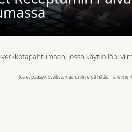
umassa
t-verkkotapahtumaan, jossa käytiin läpi vi
Jos et päässyt osallistumaan, niin eipä hätää. Tallenne 