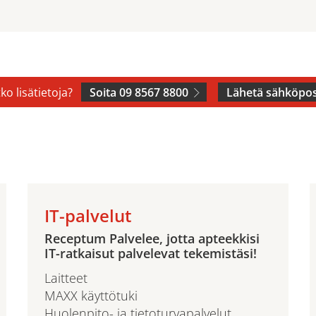
ko lisätietoja?
Soita 09 8567 8800
Lähetä sähköpos
IT-palvelut
Receptum Palvelee, jotta apteekkisi
IT-ratkaisut palvelevat tekemistäsi!
Laitteet
MAXX käyttötuki
Huolenpito- ja tietoturvapalvelut