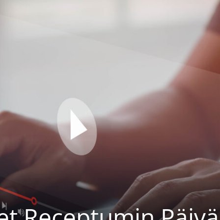
t Receptumin Päiväk