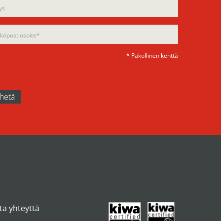
d
ty.
ty.
* Pakollinen kenttä
ta yhteyttä