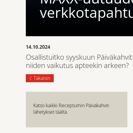
verkkotapaht
14.10.2024
Osallistuitko syyskuun Päiväkahvi
niiden vaikutus apteekin arkeen?
Takaisin
Katso kaikki Receptumin Päiväkahvit-
lähetykset täältä.