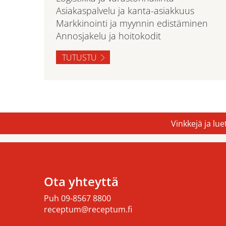
Asiakaspalvelu ja kanta-asiakkuus
Markkinointi ja myynnin edistäminen
Annosjakelu ja hoitokodit
TUTUSTU
Vinkkejä ja lu
Ota yhteyttä
Puh
09-8567 8800
receptum@receptum.fi