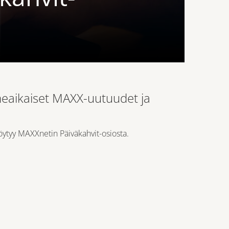
imeaikaiset MAXX-uutuudet ja
löytyy
MAXXnetin Päiväkahvit-osiosta
.