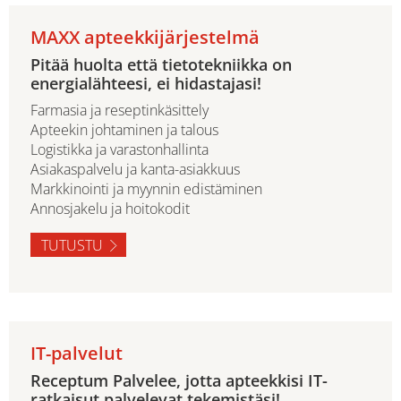
MAXX apteekkijärjestelmä
Pitää huolta että tietotekniikka on
energialähteesi, ei hidastajasi!
Farmasia ja reseptinkäsittely
Apteekin johtaminen ja talous
Logistikka ja varastonhallinta
Asiakaspalvelu ja kanta-asiakkuus
Markkinointi ja myynnin edistäminen
Annosjakelu ja hoitokodit
TUTUSTU
IT-palvelut
Receptum Palvelee, jotta apteekkisi IT-
ratkaisut palvelevat tekemistäsi!