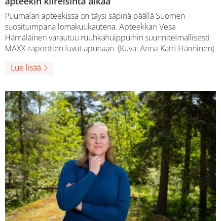
apteekin kiireisintä aikaa
Puumalan apteekissa on täysi säpinä päällä Suomen
suosituimpana lomakuukautena. Apteekkari Vesa
Hämäläinen varautuu ruuhkahuippuihin suunnitelmallisesti
MAXX-raporttien luvut apunaan. (Kuva: Anna-Katri Hänninen)
Lue lisää