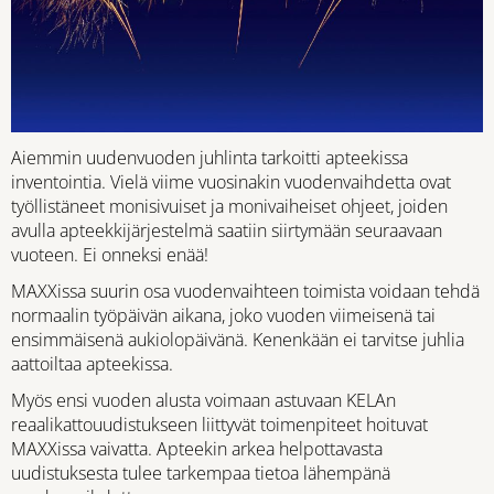
Aiemmin uudenvuoden juhlinta tarkoitti apteekissa
inventointia. Vielä viime vuosinakin vuodenvaihdetta ovat
työllistäneet monisivuiset ja monivaiheiset ohjeet, joiden
avulla apteekkijärjestelmä saatiin siirtymään seuraavaan
vuoteen. Ei onneksi enää!
MAXXissa suurin osa vuodenvaihteen toimista voidaan tehdä
normaalin työpäivän aikana, joko vuoden viimeisenä tai
ensimmäisenä aukiolopäivänä. Kenenkään ei tarvitse juhlia
aattoiltaa apteekissa.
Myös ensi vuoden alusta voimaan astuvaan KELAn
reaalikattouudistukseen liittyvät toimenpiteet hoituvat
MAXXissa vaivatta. Apteekin arkea helpottavasta
uudistuksesta tulee tarkempaa tietoa lähempänä