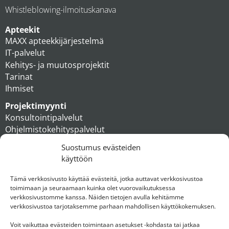
Whistleblowing-ilmoituskanava
Apteekit
MAXX apteekkijärjestelmä
IT-palvelut
Kehitys- ja muutosprojektit
Tarinat
Ihmiset
Projektimyynti
Konsultointipalvelut
Ohjelmistokehityspalvelut
MAXX apteekkiratkaisut
Suostumus evästeiden
Tukipalvelut
käyttöön
Artikkelit
Ihmiset
Tämä verkkosivusto käyttää evästeitä, jotka auttavat verkkosivustoa
toimimaan ja seuraamaan kuinka olet vuorovaikutuksessa
Konserni
verkkosivustomme kanssa. Näiden tietojen avulla kehitämme
verkkosivustoa tarjotaksemme parhaan mahdollisen käyttökokemuksen.
Ota yhteyttä
Voit vaikuttaa evästeiden toimintaan asetukset -kohdasta tai jatkaa