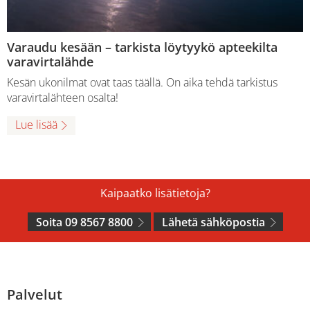
Varaudu kesään – tarkista löytyykö apteekilta
varavirtalähde
Kesän ukonilmat ovat taas täällä. On aika tehdä tarkistus
varavirtalähteen osalta!
Lue lisää
Kaipaatko lisätietoja?
Soita 09 8567 8800
Lähetä sähköpostia
Palvelut