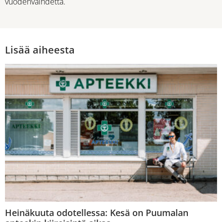
vuodenvaihdetta.
Lisää aiheesta
Heinäkuuta odotellessa: Kesä on Puumalan