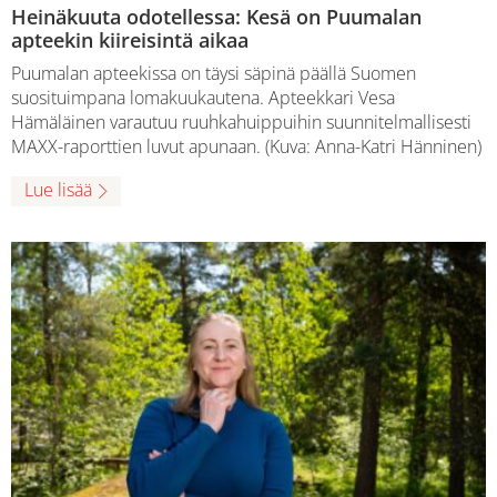
Heinäkuuta odotellessa: Kesä on Puumalan
apteekin kiireisintä aikaa
Puumalan apteekissa on täysi säpinä päällä Suomen
suosituimpana lomakuukautena. Apteekkari Vesa
Hämäläinen varautuu ruuhkahuippuihin suunnitelmallisesti
MAXX-raporttien luvut apunaan. (Kuva: Anna-Katri Hänninen)
Lue lisää