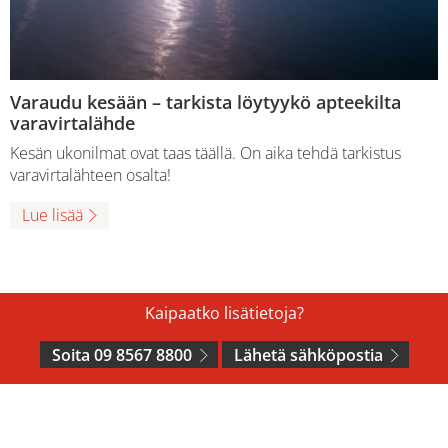
Varaudu kesään – tarkista löytyykö apteekilta
varavirtalähde
Kesän ukonilmat ovat taas täällä. On aika tehdä tarkistus
varavirtalähteen osalta!
Lue lisää
Kaipaatko lisätietoja?
Soita 09 8567 8800
Lähetä sähköpostia