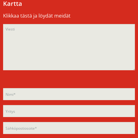
Kartta
Klikkaa tästä ja löydät meidät
Please
Please
leave
leave
this
this
field
field
empty.
empty.