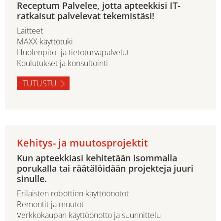
Receptum Palvelee, jotta apteekkisi IT-
ratkaisut palvelevat tekemistäsi!
Laitteet
MAXX käyttötuki
Huolenpito- ja tietoturvapalvelut
Koulutukset ja konsultointi
TUTUSTU
Kehitys- ja muutosprojektit
Kun apteekkiasi kehitetään isommalla
porukalla tai räätälöidään projekteja juuri
sinulle.
Erilaisten robottien käyttöönotot
Remontit ja muutot
Verkkokaupan käyttöönotto ja suunnittelu