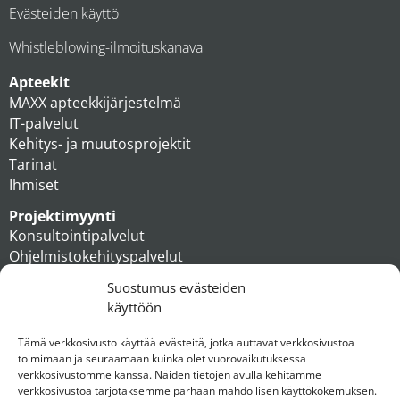
Evästeiden käyttö
Whistleblowing-ilmoituskanava
Apteekit
MAXX apteekkijärjestelmä
IT-palvelut
Kehitys- ja muutosprojektit
Tarinat
Ihmiset
Projektimyynti
Konsultointipalvelut
Ohjelmistokehityspalvelut
MAXX apteekkiratkaisut
Suostumus evästeiden
Tukipalvelut
käyttöön
Artikkelit
Ihmiset
Tämä verkkosivusto käyttää evästeitä, jotka auttavat verkkosivustoa
toimimaan ja seuraamaan kuinka olet vuorovaikutuksessa
Konserni
verkkosivustomme kanssa. Näiden tietojen avulla kehitämme
verkkosivustoa tarjotaksemme parhaan mahdollisen käyttökokemuksen.