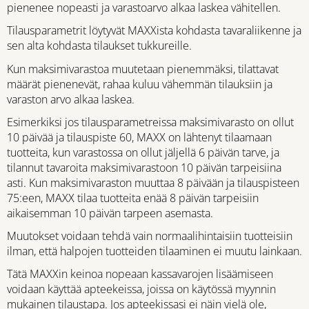
pienenee nopeasti ja varastoarvo alkaa laskea vähitellen.
Tilausparametrit löytyvät MAXXista kohdasta tavaraliikenne ja
sen alta kohdasta tilaukset tukkureille.
Kun maksimivarastoa muutetaan pienemmäksi, tilattavat
määrät pienenevät, rahaa kuluu vähemmän tilauksiin ja
varaston arvo alkaa laskea.
Esimerkiksi jos tilausparametreissa maksimivarasto on ollut
10 päivää ja tilauspiste 60, MAXX on lähtenyt tilaamaan
tuotteita, kun varastossa on ollut jäljellä 6 päivän tarve, ja
tilannut tavaroita maksimivarastoon 10 päivän tarpeisiina
asti. Kun maksimivaraston muuttaa 8 päivään ja tilauspisteen
75:een, MAXX tilaa tuotteita enää 8 päivän tarpeisiin
aikaisemman 10 päivän tarpeen asemasta.
Muutokset voidaan tehdä vain normaalihintaisiin tuotteisiin
ilman, että halpojen tuotteiden tilaaminen ei muutu lainkaan.
Tätä MAXXin keinoa nopeaan kassavarojen lisäämiseen
voidaan käyttää apteekeissa, joissa on käytössä myynnin
mukainen tilaustapa. Jos apteekissasi ei näin vielä ole,