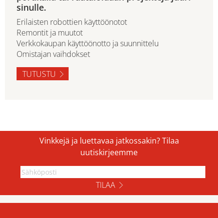
sinulle.
Erilaisten robottien käyttöönotot
Remontit ja muutot
Verkkokaupan käyttöönotto ja suunnittelu
Omistajan vaihdokset
TUTUSTU
Vinkkejä ja luettavaa jatkossakin? Tilaa
uutiskirjeemme
TILAA