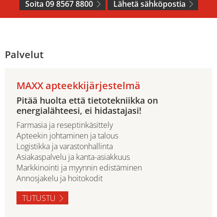
Soita 09 8567 8800
Lähetä sähköpostia
Palvelut
MAXX apteekkijärjestelmä
Pitää huolta että tietotekniikka on
energialähteesi, ei hidastajasi!
Farmasia ja reseptinkäsittely
Apteekin johtaminen ja talous
Logistikka ja varastonhallinta
Asiakaspalvelu ja kanta-asiakkuus
Markkinointi ja myynnin edistäminen
Annosjakelu ja hoitokodit
TUTUSTU