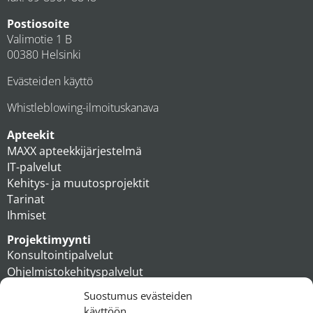
Postiosoite
Valimotie 1 B
00380 Helsinki
Evästeiden käyttö
Whistleblowing-ilmoituskanava
Apteekit
MAXX apteekkijärjestelmä
IT-palvelut
Kehitys- ja muutosprojektit
Tarinat
Ihmiset
Projektimyynti
Konsultointipalvelut
Ohjelmistokehityspalvelut
MAXX apteekkiratkaisut
Suostumus evästeiden
Tukipalvelut
käyttöön