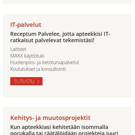
IT-palvelut
Receptum Palvelee, jotta apteekkisi IT-
ratkaisut palvelevat tekemistäsi!
Laitteet
MAXX käyttötuki
Huolenpito- ja tietoturvapalvelut
Koulutukset ja konsultointi
TUTUSTU
Kehitys- ja muutosprojektit
Kun apteekkiasi kehitetään isommalla
porukalla tai räätälöidään projekteja juuri