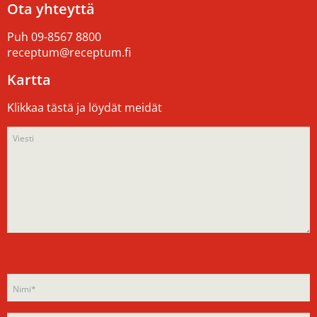
Ota yhteyttä
Puh
09-8567 8800
receptum@receptum.fi
Kartta
Klikkaa tästä ja löydät meidät
Please
Please
leave
leave
this
this
field