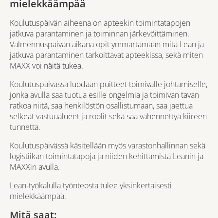
mielekkäämpää
Koulutuspäivän aiheena on apteekin toimintatapojen
jatkuva parantaminen ja toiminnan järkevöittäminen.
Valmennuspäivän aikana opit ymmärtämään mitä Lean ja
jatkuva parantaminen tarkoittavat apteekissa, sekä miten
MAXX voi näitä tukea.
Koulutuspäivässä luodaan puitteet toimivalle johtamiselle,
jonka avulla saa tuotua esille ongelmia ja toimivan tavan
ratkoa niitä, saa henkilöstön osallistumaan, saa jaettua
selkeät vastuualueet ja roolit sekä saa vähennettyä kiireen
tunnetta.
Koulutuspäivässä käsitellään myös varastonhallinnan sekä
logistiikan toimintatapoja ja niiden kehittämistä Leanin ja
MAXXin avulla.
Lean-työkalulla työnteosta tulee yksinkertaisesti
mielekkäämpää.
Mitä saat: