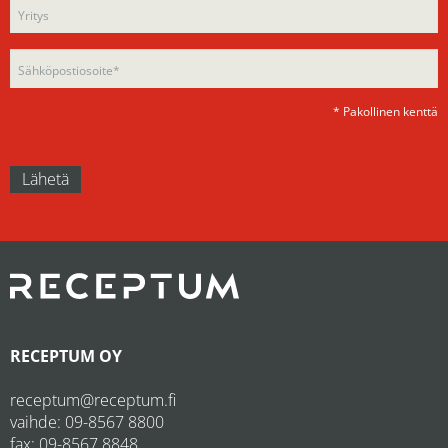
field
empty.
empty.
* Pakollinen kenttä
RECEPTUM OY
receptum@receptum.fi
vaihde:
09-8567 8800
fax: 09-8567 8848