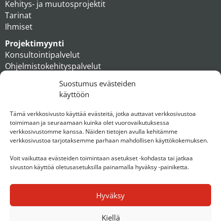
Kehitys- ja muutosprojektit
Tarinat
Ihmiset
Projektimyynti
Konsultointipalvelut
Ohjelmistokehityspalvelut
MAXX apteekkiratkaisut
Suostumus evästeiden
Tukipalvelut
käyttöön
Artikkelit
Ihmiset
Tämä verkkosivusto käyttää evästeitä, jotka auttavat verkkosivustoa
toimimaan ja seuraamaan kuinka olet vuorovaikutuksessa
Konserni
verkkosivustomme kanssa. Näiden tietojen avulla kehitämme
verkkosivustoa tarjotaksemme parhaan mahdollisen käyttökokemuksen.
Ota yhteyttä
Voit vaikuttaa evästeiden toimintaan asetukset -kohdasta tai jatkaa
sivuston käyttöä oletusasetuksilla painamalla hyväksy -painiketta.
Hyväksy
Kiellä