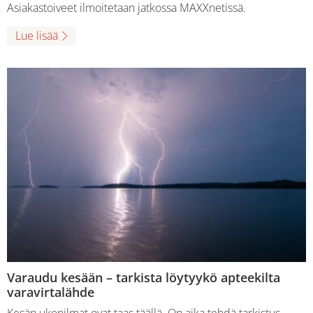
Asiakastoiveet ilmoitetaan jatkossa MAXXnetissä.
Lue lisää
Varaudu kesään – tarkista löytyykö apteekilta
varavirtalähde
Kesän ukonilmat ovat taas täällä. On aika tehdä tarkistus