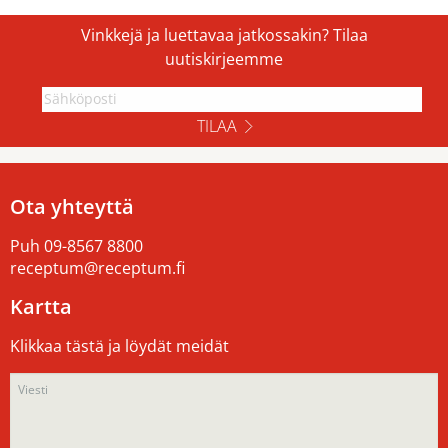
Vinkkejä ja luettavaa jatkossakin? Tilaa
uutiskirjeemme
TILAA
Ota yhteyttä
Puh
09-8567 8800
receptum@receptum.fi
Kartta
Klikkaa tästä ja löydät meidät