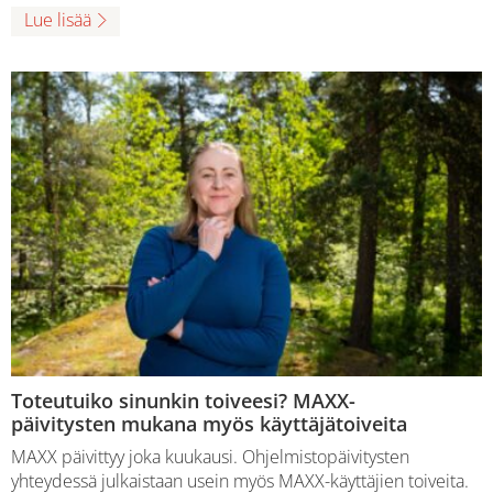
Lue lisää
Toteutuiko sinunkin toiveesi? MAXX-
päivitysten mukana myös käyttäjätoiveita
MAXX päivittyy joka kuukausi. Ohjelmistopäivitysten
yhteydessä julkaistaan usein myös MAXX-käyttäjien toiveita.