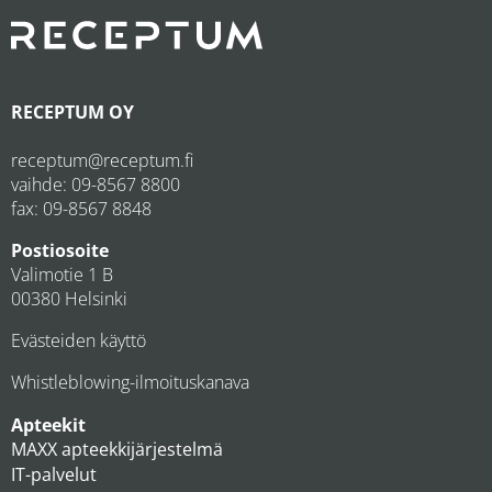
RECEPTUM OY
receptum@receptum.fi
vaihde:
09-8567 8800
fax: 09-8567 8848
Postiosoite
Valimotie 1 B
00380 Helsinki
Evästeiden käyttö
Whistleblowing-ilmoituskanava
Apteekit
MAXX apteekkijärjestelmä
IT-palvelut