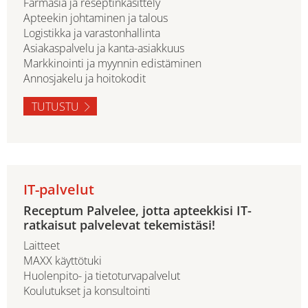
Farmasia ja reseptinkäsittely
Apteekin johtaminen ja talous
Logistikka ja varastonhallinta
Asiakaspalvelu ja kanta-asiakkuus
Markkinointi ja myynnin edistäminen
Annosjakelu ja hoitokodit
TUTUSTU
IT-palvelut
Receptum Palvelee, jotta apteekkisi IT-
ratkaisut palvelevat tekemistäsi!
Laitteet
MAXX käyttötuki
Huolenpito- ja tietoturvapalvelut
Koulutukset ja konsultointi