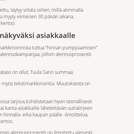
ttu, täytyy viitata siihen, millä alimmalla
sa myyty viimeisen 30 päivän aikana,
 kertoo.
näkyväksi asiakkaalle
 markkinoinnista tuttua ”hinnan pumppaamisen”
n alennuskampanjaa, jolloin alennusprosentti
tataso on ollut, Tuula Sario summaa.
 myös tekstimarkkinointia. Muutoksesta on
issa tarjous kohdistetaan hyvin täsmällisesti
tai kanta-asiakkaille lähetettävän uutiskirjeen
 hinnalla- eikä kaupan päälle -ilmoittelua,
kertoo.
yhmän alennusprosentti on ilmoitettu yleisesti: