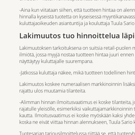
-Aina kun viitataan siihen, että tuotteen hintaa on alenne
hinnalla kyseistä tuotetta on kyseisessä myyntikanavas
kuluttajaoikeuden asiantuntija ja kouluttaja Tuula Sario
Lakimuutos tuo hinnoittelua läpi
Lakimuutoksen tarkoituksena on suitsia retail-puolen
ilmiötä, jossa myyjä nostaa tuotteen hintaa juuri enne
näyttäytyy kuluttajalle suurempana.
-Jatkossa kuluttaja näkee, mikä tuotteen todellinen hin
Lakimuutos koskee numeraalisen markkinoinnin lisäksi
rajattu ulos muutamia tilanteita.
-Alimman hinnan ilmoitusvaatimus ei koske tilanteita, jo
rajatulle yleisölle, esimerkiksi vaikuttajamarkkinoinnin 
kautta. Ilmoitusvaatimus ei koske myöskään kaksi yhden
koska ne eivät viittaa hinnan alennukseen, Tuula Sario 
Tuotesarjan tarjousilmoittelussa riittää se, että tuoter