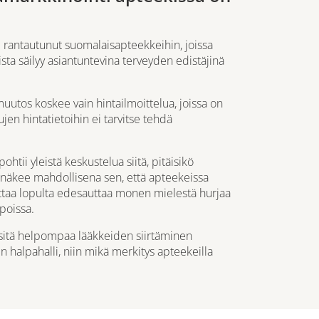
e rantautunut suomalaisapteekkeihin, joissa
eista säilyy asiantuntevina terveyden edistäjinä
uutos koskee vain hintailmoittelua, joissa on
ujen hintatietoihin ei tarvitse tehdä
htii yleistä keskustelua siitä, pitäisikö
 näkee mahdollisena sen, että apteekeissa
attaa lopulta edesauttaa monen mielestä hurjaa
poissa.
 sitä helpompaa lääkkeiden siirtäminen
 halpahalli, niin mikä merkitys apteekeilla