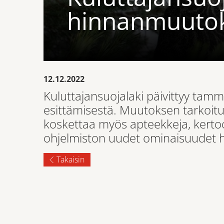
hinnanmuutoks
12.12.2022
Kuluttajansuojalaki päivittyy tam
esittämisestä. Muutoksen tarkoitu
koskettaa myös apteekkeja, kertoo
ohjelmiston uudet ominaisuudet h
Takaisin