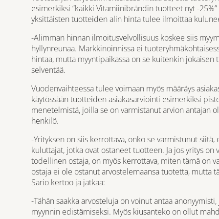
esimerkiksi ”kaikki Vitamiinibrändin tuotteet nyt -25%”
yksittäisten tuotteiden alin hinta tulee ilmoittaa kulune
-Alimman hinnan ilmoitusvelvollisuus koskee siis myym
hyllynreunaa. Markkinoinnissa ei tuoteryhmäkohtaisessa
hintaa, mutta myyntipaikassa on se kuitenkin jokaisen t
selventää.
Vuodenvaihteessa tulee voimaan myös määräys asiakasa
käytössään tuotteiden asiakasarviointi esimerkiksi piste
menetelmistä, joilla se on varmistanut arvion antajan o
henkilö.
-Yrityksen on siis kerrottava, onko se varmistunut siitä, 
kuluttajat, jotka ovat ostaneet tuotteen. Ja jos yritys on
todellinen ostaja, on myös kerrottava, miten tämä on var
ostaja ei ole ostanut arvostelemaansa tuotetta, mutta 
Sario kertoo ja jatkaa:
-Tähän saakka arvosteluja on voinut antaa anonyymisti, j
myynnin edistämiseksi. Myös kiusanteko on ollut mahdo