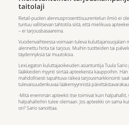
taitolaji
Retail-puolen alennusprosenttisuurentelun ilmiö ei ol
tuntuu vallitsevan tahtotila siitä, että mielikuva apteek
– ei tarjousbasaareina.
Vuodenvaihteessa voimaan tuleva kuluttajansuojalain m
alennettu hinta tai tarjous. Muihin tuotteiden tai palvel
täydennyksiä tai muutoksia.
LexLegaton kuluttajaoikeuden asiantuntija Tuula Sario po
lääkkeiden myynti siirtää apteekeista kauppoihin. Hän
mahdollisesti tapahtuva räikeä tarjousmarkkinointi sa
tulevaisuudenkuvaa lääkemyynnistä päivittäistavarakau
-Mitä enemmän apteekit itse toimivat kuin halpahallit,
halpahalleihin tulee olemaan. Jos apteekki on sama kuin
on? Sario sanoittaa.