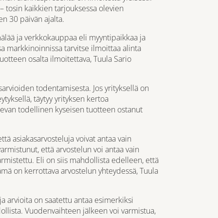
 – tosin kaikkien tarjouksessa olevien
en 30 päivän ajalta.
älää ja verkkokauppaa eli myyntipaikkaa ja
 markkinoinnissa tarvitse ilmoittaa alinta
uotteen osalta ilmoitettava, Tuula Sario
rvioiden todentamisesta. Jos yrityksellä on
ytyksellä, täytyy yrityksen kertoa
levan todellinen kyseisen tuotteen ostanut
että asiakasarvosteluja voivat antaa vain
 varmistunut, että arvostelun voi antaa vain
mistettu. Eli on siis mahdollista edelleen, että
tämä on kerrottava arvostelun yhteydessä, Tuula
a arvioita on saatettu antaa esimerkiksi
llista. Vuodenvaihteen jälkeen voi varmistua,