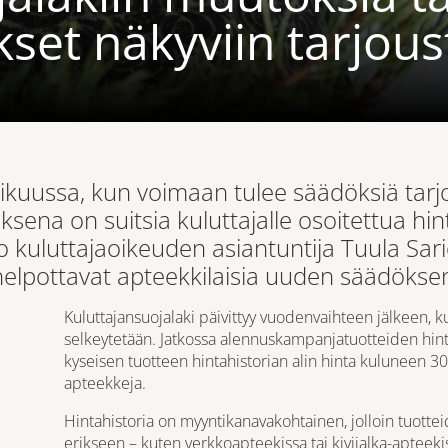
et näkyviin tarjoust
mikuussa, kun voimaan tulee säädöksiä tar
ksena on suitsia kuluttajalle osoitettua h
 kuluttajaoikeuden asiantuntija Tuula Sar
elpottavat apteekkilaisia uuden säädöksen
Kuluttajansuojalaki päivittyy vuodenvaihteen jälkeen, k
selkeytetään. Jatkossa alennuskampanjatuotteiden hint
kyseisen tuotteen hintahistorian alin hinta kuluneen 3
apteekkeja.
Hintahistoria on myyntikanavakohtainen, jolloin tuottei
erikseen – kuten verkkoapteekissa tai kivijalka-apteeki