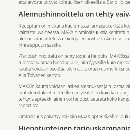
että arvostelut ovat kohtuullisen oikeellisia, Sario iloits
Alennushinnoittelu on tehty vai
Receptum on mukana kuulemassa farmasiakenttää koske
valmisteluvaiheessa. MAXXin ominaisuuksia kehitettiin
alennushinnoittelussa: hintoja ei tarvitse laskea itse, 
hintalappuun saakka.
-Tarjoushinnoittelu on tehty todella helpoksi MAXXissa.
tulostaa suoraan hintalapuille, niin fyysisille kuin digit
kautta voidaan osoittaa alennus suoraan esimerkiksi tie
Aija Toivanen kertoo.
MAXXin kautta voidaan laskea alennukset ja tulostaa 
hintailmoitukset tuotteille niin yksitellen kuin kampa
tehtynä apteekkilainen voi helposti seurata koko ka
raportista.
Ominaisuus päivittyy kaikkiin MAXX-apteekkeihin joul
Hienotunteinen tarjouskampanja