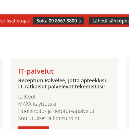
ko lisätietoja?
Soita 09 8567 8800
Lähetä sähköpos
IT-palvelut
Receptum Palvelee, jotta apteekkisi
IT-ratkaisut palvelevat tekemistäsi!
Laitteet
MAXX käyttötuki
Huolenpito- ja tietoturvapalvelut
Koulutukset ja konsultointi