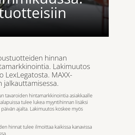
uotteisiin
joustuotteiden hinnan
intamarkkinointia. Lakimuutos
io LexLegatosta. MAXX-
 jalkauttamisessa.
un tavaroiden hintamarkkinointia asiakkaalle
alapuissa tulee lukea myyntihinnan lisäksi
0 päivän ajalta. Lakimuutos koskee myös
den hinnat tulee ilmoittaa kaikissa kanavissa
ssa.