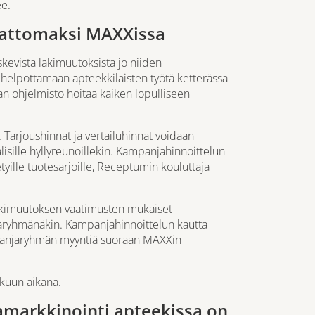
ee.
vattomaksi MAXXissa
vista lakimuutoksista jo niiden
 helpottamaan apteekkilaisten työtä ketterässä
vaan ohjelmisto hoitaa kaiken lopulliseen
 Tarjoushinnat ja vertailuhinnat voidaan
aalisille hyllyreunoillekin. Kampanjahinnoittelun
tyille tuotesarjoille, Receptumin kouluttaja
lakimuutoksen vaatimusten mukaiset
njaryhmänäkin. Kampanjahinnoittelun kautta
mpanjaryhmän myyntiä suoraan MAXXin
ukuun aikana.
markkinointi apteekissa on