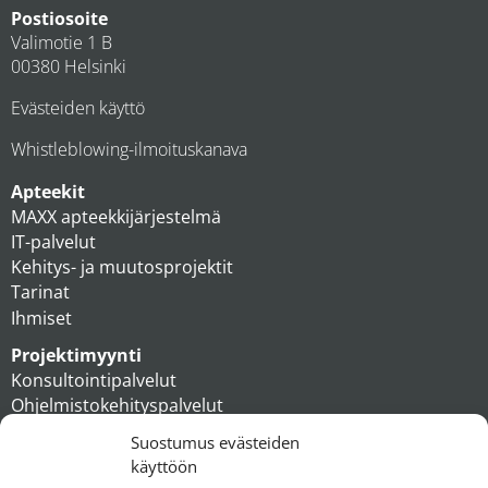
Postiosoite
Valimotie 1 B
00380 Helsinki
Evästeiden käyttö
Whistleblowing-ilmoituskanava
Apteekit
MAXX apteekkijärjestelmä
IT-palvelut
Kehitys- ja muutosprojektit
Tarinat
Ihmiset
Projektimyynti
Konsultointipalvelut
Ohjelmistokehityspalvelut
MAXX apteekkiratkaisut
Suostumus evästeiden
Tukipalvelut
käyttöön
Artikkelit