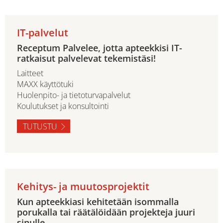
IT-palvelut
Receptum Palvelee, jotta apteekkisi IT-
ratkaisut palvelevat tekemistäsi!
Laitteet
MAXX käyttötuki
Huolenpito- ja tietoturvapalvelut
Koulutukset ja konsultointi
TUTUSTU
Kehitys- ja muutosprojektit
Kun apteekkiasi kehitetään isommalla
porukalla tai räätälöidään projekteja juuri
sinulle.