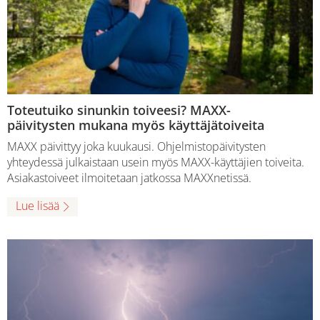
Toteutuiko sinunkin toiveesi? MAXX-
päivitysten mukana myös käyttäjätoiveita
MAXX päivittyy joka kuukausi. Ohjelmistopäivitysten
yhteydessä julkaistaan usein myös MAXX-käyttäjien toiveita.
Asiakastoiveet ilmoitetaan jatkossa MAXXnetissä.
Lue lisää