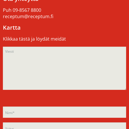
Puh
09-8567 8800
receptum@receptum.fi
Kartta
Klikkaa tästä ja löydät meidät
Please
Please
leave
leave
this
this
field
field
empty.