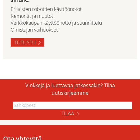
Erilaisten robottien käyttöönotot
Remontit ja muutot
Verkkokaupan käyttöönotto ja suunnittelu
Omistajan vaihdokset
TUTUSTU
Vinkkejä ja luettavaa jatkossakin? Tilaa
uutiskirjeemme
TILAA
Ota yhteyttä