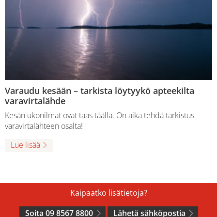
Varaudu kesään – tarkista löytyykö apteekilta
varavirtalähde
Kesän ukonilmat ovat taas täällä. On aika tehdä tarkistus
varavirtalähteen osalta!
Lue lisää
Kaipaatko lisätietoja?
Soita 09 8567 8800
Lähetä sähköpostia