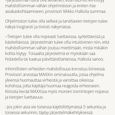
mahdollisimman vähän ohjelmistoon ja eniten itse
asiakaskohtaamiseen, proviisori Mikko Halkola summaa.
Ohjelmiston tulee olla selkeä ja tarvittavien tietojen tulee
näkyä loogisesti ja tiiviisti näkymässä.
–Tietojen tulee olla nopeasti luettavissa, syötettävissä ja
käsiteltävissä. Järjestelmän tulee olla intuitiivinen niin, että
mahdollisimman vähän joutuu miettimään, mistä mikäkin
kohta löytyy. Toisaalta järjestelmä ei myöskään saa
hidastella tai kaatua päivittäistilanteissa, Halkola sanoo.
Inhimillisten virheiden mahdollisuus korostuu kiireessä.
Proviisori arvostaa MAXXin ominaisuutta, jossa ohjelma
yleensä huomauttaa virheistä ja varoittaa oikeissa
kohdissa, jotta käyttäjä huomaa reagoida virheeseen.
Kiitosta kerää MAXXssa myös monien toimintojen nopeus
ja tietojen luettavuus.
–Jos jokin asia vie toisessa käyttöliittymässä 5 sekuntia ja
toisessa sekunnin, täytyy järjestelmäkehityksessä