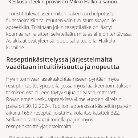
Keskusapteekin proviisori Mikko Halkola sanoo.
–Turistit tulevat useimmiten hakemaan helpotusta
flunssaoireisiin tai muuten vain tutustumiskäynnille
apteekkiin. Toisinaan jokin reseptilääke on jäänyt
kotimaahan ja sitten selvitellään, mitä asialle on tehtävissä.
Asiakkaat ovat yleensä leppoisalla tuulella, Halkola
kuvailee.
Reseptinkäsittelyssä järjestelmältä
vaaditaan intuitiivisuutta ja nopeutta
Hyvin toimivaan asiakaskohtaamiseen pyritään myös
reseptinkäsittelypuolella, jossa myös lääkkeentoimituksen
teknisen osa-alueen täytyy sujua erityisen ketterästi.
Rovaniemen Keskusapteekissa viime vuoden kiireisin
päivä oli 30.12.2024. Tuolloin apteekissa käsiteltiin päivän
aikana 1657 reseptiä, joista Halkola itse käsitteli 322.
Sellainen tahti vaatii todella paljon myös
reseptinkäsittelyjärjestelmältä.
–Järjestelmän tulisi olla sellainen, että huomio kiinnittyy