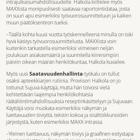
intrajulkaisumahdollisuudelle. Halkola kiittelee myös
MAXXista monipuolisesti saatavaa raportointidataa, josta
on suuri apu esimerkiksi työvuorosuunnitteluun ja kaiken
muun päätöksenteon tueksi.
–Täällä kohta kuusi vuotta työskennelleenä minulla on toki
hyvä käsitys työvuorosuunnittelusta. MAXXista voin
kuitenkin tarkastella esimerkiksi viimeisen neljän
joulukuun asiakasmääriä ja suunnitella kiireisimpiin
päiviin oikean määrän henkilökuntaa, Halkola kuvailee.
Myös uusi
Saatavuudenhallinta
-työkalu on tullut
osaksi apteekkiarjen rutiinia. Proviisori Halkola on jo
tottunut Sujuva-käyttäjä, mutta hän toivoisi vielä
kehitettävän laajempia henkilökohtaisia
räätälöintimahdollisuuksia reseptinkäsittelyyn ja Sujuvaan.
Käyttäjä voisi muokata esimerkiksi näkymän ja
luettavuuden tiiviyttä, tekstin kokoa ja sisältöikkunoiden
järjestystä, kuten esimerkiksi MAXX-Intrassa.
–Yleinen luettavuus, näkymän tiiviys ja graafinen esitystapa