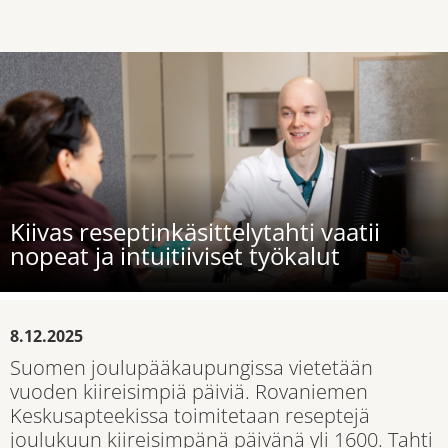
Kiivas reseptinkäsittelytahti vaatii
nopeat ja intuitiiviset työkalut
8.12.2025
Suomen joulupääkaupungissa vietetään
vuoden kiireisimpiä päiviä. Rovaniemen
Keskusapteekissa toimitetaan reseptejä
joulukuun kiireisimpänä päivänä yli 1600. Tahti