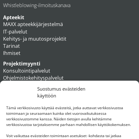
Whistleblowing-ilmoituskanava
Apteekit
MAXX apteekkijärjestelmä
IT-palvelut
Kehitys- ja muutosprojektit
Tarinat
Ihmiset
Projektimyynti
Konsultointipalvelut
Ohjelmistokehityspalvelut
MAXX apteekkiratkaisut
Suostumus evästeiden
Tukipalvelut
käyttöön
Artikkelit
Ihmiset
Tämä verkkosivusto käyttää evästeitä, jotka auttavat verkkosivustoa
toimimaan ja seuraamaan kuinka olet vuorovaikutuksessa
Konserni
verkkosivustomme kanssa. Näiden tietojen avulla kehitämme
verkkosivustoa tarjotaksemme parhaan mahdollisen käyttökokemuksen.
Ota yhteyttä
Voit vaikuttaa evästeiden toimintaan asetukset -kohdasta tai jatkaa