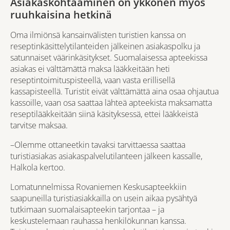
Asiakaskohtaaminen on ykkönen myös
ruuhkaisina hetkinä
Oma ilmiönsä kansainvälisten turistien kanssa on
reseptinkäsittelytilanteiden jälkeinen asiakaspolku ja
satunnaiset väärinkäsitykset. Suomalaisessa apteekissa
asiakas ei välttämättä maksa lääkkeitään heti
reseptintoimituspisteellä, vaan vasta erillisellä
kassapisteellä. Turistit eivät välttämättä aina osaa ohjautua
kassoille, vaan osa saattaa lähteä apteekista maksamatta
reseptilääkkeitään siinä käsityksessä, ettei lääkkeistä
tarvitse maksaa.
–Olemme ottaneetkin tavaksi tarvittaessa saattaa
turistiasiakas asiakaspalvelutilanteen jälkeen kassalle,
Halkola kertoo.
Lomatunnelmissa Rovaniemen Keskusapteekkiin
saapuneilla turistiasiakkailla on usein aikaa pysähtyä
tutkimaan suomalaisapteekin tarjontaa – ja
keskustelemaan rauhassa henkilökunnan kanssa.