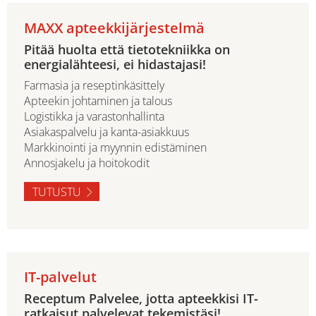
MAXX apteekkijärjestelmä
Pitää huolta että tietotekniikka on
energialähteesi, ei hidastajasi!
Farmasia ja reseptinkäsittely
Apteekin johtaminen ja talous
Logistikka ja varastonhallinta
Asiakaspalvelu ja kanta-asiakkuus
Markkinointi ja myynnin edistäminen
Annosjakelu ja hoitokodit
TUTUSTU
IT-palvelut
Receptum Palvelee, jotta apteekkisi IT-
ratkaisut palvelevat tekemistäsi!