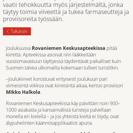
vaatii tehokkuutta myös järjestelmältä, jonka
täytyy toimia viiveettä ja tukea farmaseutteja ja
proviisoreita työssään.
Takaisin
Joulukuussa
Rovaniemen Keskusapteekissa
pitää
kiirettä. Apteekissa asioivat niin lääkkeitään
vuosiomavastuun täyttyessä täydentävät paikalliset kuin
Suomen talvea ulkomailta kokemaan tulleet turistitkin.
–Joulukiireet korostuvat erityisesti joulukuun pari
viimeisintä viikkoa ovat kiireisintä aikaa, kertoo proviisori
Mikko Halkola
.
Rovaniemen Keskusapteekissa käy päivittäin noin 900–
1000 asiakasta ja kansainvälisiä turisteja palvellaan
monella eri kielellä – ja jos yhteistä kieltä ei löydy, ovat
älypuhelinten käännösapplikaatiot apuna.