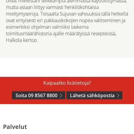
olivat mielestäni selkeämpiä aiemmassa käyttöliittymässä,
mutta asiaan liittyy varmasti henkilökohtaisia
mieltymyseroja. Toisaalta Sujuvan vahvuuksia tällä hetkellä
ovat erityisesti eri pakkauskokojen nopea valitseminen ja
esimerkiksi ohjelman valmiiksi laskema
toimitusmäärähistoria ajalle määrätyissä resepteissä,
Halkola kertoo.
Kaipaatko lisätietoja?
Soita 09 8567 8800
Lähetä sähköpostia
Palvelut