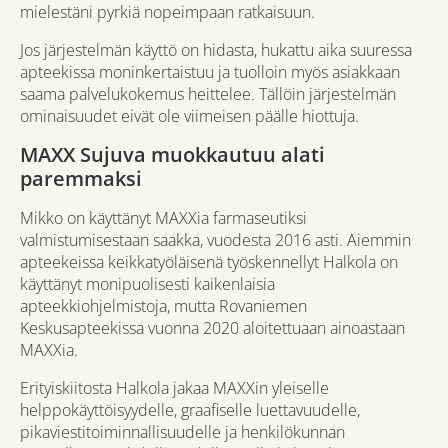
mielestäni pyrkiä nopeimpaan ratkaisuun.
Jos järjestelmän käyttö on hidasta, hukattu aika suuressa
apteekissa moninkertaistuu ja tuolloin myös asiakkaan
saama palvelukokemus heittelee. Tällöin järjestelmän
ominaisuudet eivät ole viimeisen päälle hiottuja.
MAXX Sujuva muokkautuu alati
paremmaksi
Mikko on käyttänyt MAXXia farmaseutiksi
valmistumisestaan saakka, vuodesta 2016 asti. Aiemmin
apteekeissa keikkatyöläisenä työskennellyt Halkola on
käyttänyt monipuolisesti kaikenlaisia
apteekkiohjelmistoja, mutta Rovaniemen
Keskusapteekissa vuonna 2020 aloitettuaan ainoastaan
MAXXia.
Erityiskiitosta Halkola jakaa MAXXin yleiselle
helppokäyttöisyydelle, graafiselle luettavuudelle,
pikaviestitoiminnallisuudelle ja henkilökunnan