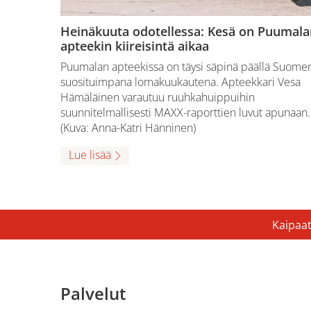
Heinäkuuta odotellessa: Kesä on Puumala
apteekin kiireisintä aikaa
Puumalan apteekissa on täysi säpinä päällä Suome
suosituimpana lomakuukautena. Apteekkari Vesa
Hämäläinen varautuu ruuhkahuippuihin
suunnitelmallisesti MAXX-raporttien luvut apunaan.
(Kuva: Anna-Katri Hänninen)
Lue lisää
Kaipaat
Palvelut