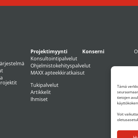
Projektimyynti
Konserni
O
Konsultointipalvelut
järjestelmä
Ohjelmistokehityspalvelut
ut
MAXX apteekkiratkaisut
ja
ojektit
Tukipalvelut
Tämä verkkos
Artikkelit
seuraamaan 
tietojen av
Ihmiset
käyttökoke
Voit vaikutt
oletusasetuk
H