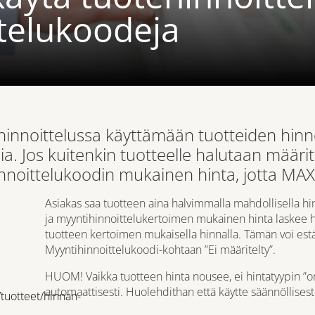
telukoodeja
ehinnoittelussa käyttämään tuotteiden hinn
a. Jos kuitenkin tuotteelle halutaan määrit
nnoittelukoodin mukainen hinta, jotta MAXX
Asiakas saa tuotteen aina halvimmalla mahdollisella hin
ja myyntihinnoittelukertoimen mukainen hinta laskee 
tuotteen kertoimen mukaisella hinnalla. Tämän voi estä
Myyntihinnoittelukoodi-kohtaan ”Ei määritelty”.
HUOM! Vaikka tuotteen hinta nousee, ei hintatyypin ”o
automaattisesti. Huolehdithan että käytte säännöllisest
/tuotteet/hinnan-