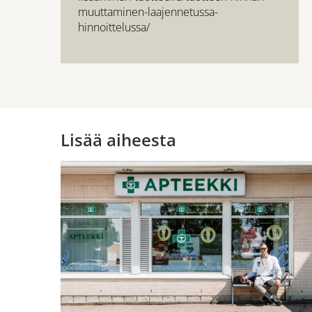
muuttaminen-laajennetussa-
hinnoittelussa/
Lisää aiheesta