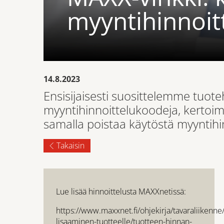
myyntihinnoit
14.8.2023
Ensisijaisesti suosittelemme tuot
myyntihinnoittelukoodeja, kertoimi
samalla poistaa käytöstä myyntihi
Takaisin
Lue lisää hinnoittelusta MAXXnetissä:
https://www.maxxnet.fi/ohjekirja/tavaraliikenne
lisaaminen-tuotteelle/tuotteen-hinnan-