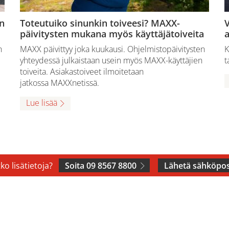
n
Toteutuiko sinunkin toiveesi? MAXX-
V
päivitysten mukana myös käyttäjätoiveita
a
n
MAXX päivittyy joka kuukausi. Ohjelmistopäivitysten
K
yhteydessä julkaistaan usein myös MAXX-käyttäjien
t
toiveita. Asiakastoiveet ilmoitetaan
jatkossa MAXXnetissä.
Lue lisää
ko lisätietoja?
Soita 09 8567 8800
Lähetä sähköpos