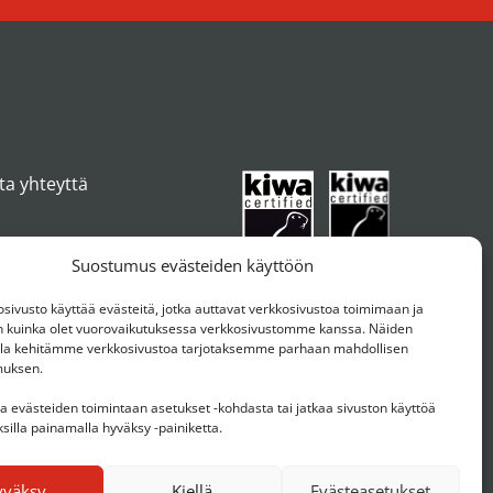
ta yhteyttä
Suostumus evästeiden käyttöön
ivusto käyttää evästeitä, jotka auttavat verkkosivustoa toimimaan ja
kuinka olet vuorovaikutuksessa verkkosivustomme kanssa. Näiden
ulla kehitämme verkkosivustoa tarjotaksemme parhaan mahdollisen
muksen.
aa evästeiden toimintaan asetukset -kohdasta tai jatkaa sivuston käyttöä
silla painamalla hyväksy -painiketta.
yväksy
Kiellä
Evästeasetukset