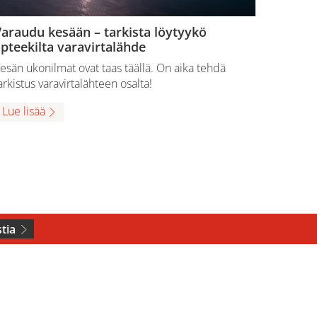
araudu kesään – tarkista löytyykö
pteekilta varavirtalähde
esän ukonilmat ovat taas täällä. On aika tehdä
arkistus varavirtalähteen osalta!
Lue lisää
tia