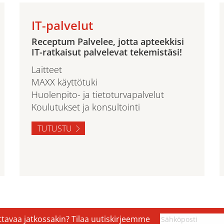
IT-palvelut
Receptum Palvelee, jotta apteekkisi
IT-ratkaisut palvelevat tekemistäsi!
Laitteet
MAXX käyttötuki
Huolenpito- ja tietoturvapalvelut
Koulutukset ja konsultointi
TUTUSTU
ettavaa jatkossakin? Tilaa uutiskirjeemme