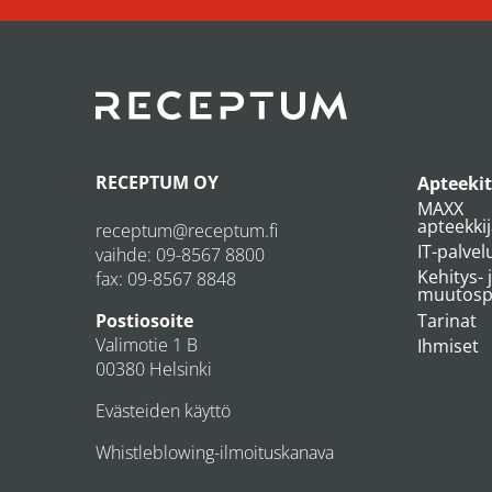
RECEPTUM OY
Apteekit
MAXX
apteekki
receptum@receptum.fi
IT-palvel
vaihde:
09-8567 8800
Kehitys- 
fax: 09-8567 8848
muutospr
Tarinat
Postiosoite
Valimotie 1 B
Ihmiset
00380 Helsinki
Evästeiden käyttö
Whistleblowing-ilmoituskanava