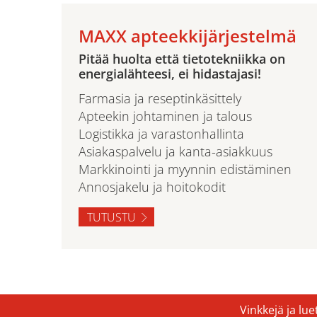
MAXX apteekkijärjestelmä
Pitää huolta että tietotekniikka on
energialähteesi, ei hidastajasi!
Farmasia ja reseptinkäsittely
Apteekin johtaminen ja talous
Logistikka ja varastonhallinta
Asiakaspalvelu ja kanta-asiakkuus
Markkinointi ja myynnin edistäminen
Annosjakelu ja hoitokodit
TUTUSTU
Vinkkejä ja lu