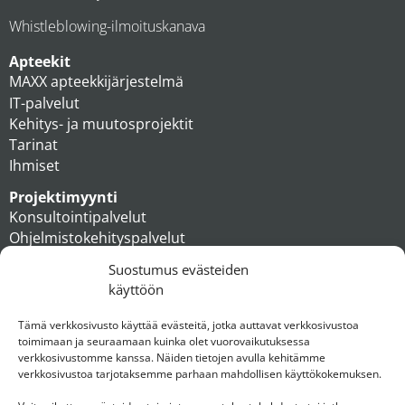
Whistleblowing-ilmoituskanava
Apteekit
MAXX apteekkijärjestelmä
IT-palvelut
Kehitys- ja muutosprojektit
Tarinat
Ihmiset
Projektimyynti
Konsultointipalvelut
Ohjelmistokehityspalvelut
MAXX apteekkiratkaisut
Suostumus evästeiden
Tukipalvelut
käyttöön
Artikkelit
Ihmiset
Tämä verkkosivusto käyttää evästeitä, jotka auttavat verkkosivustoa
toimimaan ja seuraamaan kuinka olet vuorovaikutuksessa
Konserni
verkkosivustomme kanssa. Näiden tietojen avulla kehitämme
verkkosivustoa tarjotaksemme parhaan mahdollisen käyttökokemuksen.
Ota yhteyttä