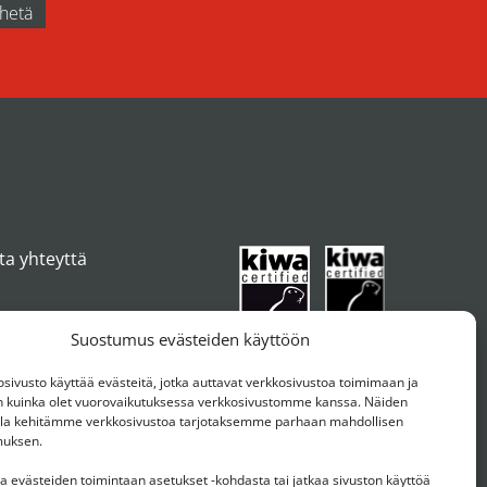
ta yhteyttä
Suostumus evästeiden käyttöön
ivusto käyttää evästeitä, jotka auttavat verkkosivustoa toimimaan ja
kuinka olet vuorovaikutuksessa verkkosivustomme kanssa. Näiden
ulla kehitämme verkkosivustoa tarjotaksemme parhaan mahdollisen
muksen.
aa evästeiden toimintaan asetukset -kohdasta tai jatkaa sivuston käyttöä