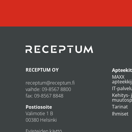
RECEPTUM OY
Apteekit
MAXX
apteekki
receptum@receptum.fi
IT-palvel
vaihde:
09-8567 8800
Kehitys- 
fax: 09-8567 8848
muutospr
Tarinat
Postiosoite
Valimotie 1 B
Ihmiset
00380 Helsinki
Evästeiden käyttö