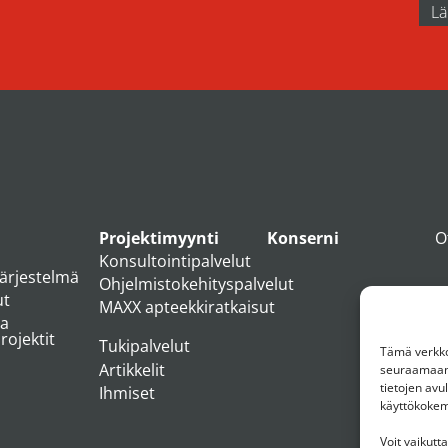
Projektimyynti
Konserni
O
Konsultointipalvelut
järjestelmä
Ohjelmistokehityspalvelut
ut
MAXX apteekkiratkaisut
ja
ojektit
Tukipalvelut
Tämä verkkos
Artikkelit
seuraamaan 
tietojen av
Ihmiset
käyttökoke
Voit vaikutt