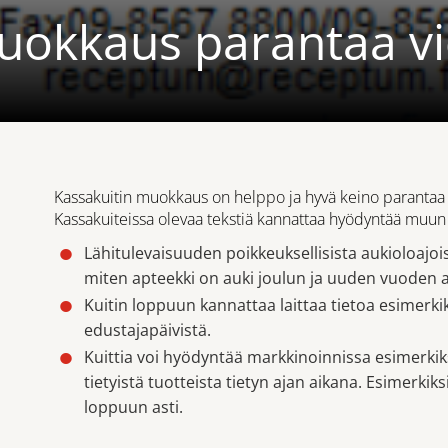
uokkaus parantaa vi
Kassakuitin muokkaus on helppo ja hyvä keino parantaa ma
Kassakuiteissa olevaa tekstiä kannattaa hyödyntää muun 
Lähitulevaisuuden poikkeuksellisista aukioloajois
miten apteekki on auki joulun ja uuden vuoden a
Kuitin loppuun kannattaa laittaa tietoa esimerkik
edustajapäivistä.
Kuittia voi hyödyntää markkinoinnissa esimerkiks
tietyistä tuotteista tietyn ajan aikana. Esimerki
loppuun asti.