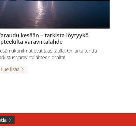
araudu kesään – tarkista löytyykö
pteekilta varavirtalähde
esän ukonilmat ovat taas täällä. On aika tehdä
arkistus varavirtalähteen osalta!
Lue lisää
tia