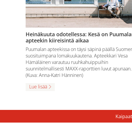
Heinäkuuta odotellessa: Kesä on Puumala
apteekin kiireisintä aikaa
Puumalan apteekissa on täysi säpinä päällä Suome
suosituimpana lomakuukautena. Apteekkari Vesa
Hämäläinen varautuu ruuhkahuippuihin
suunnitelmallisesti MAXX-raporttien luvut apunaan.
(Kuva: Anna-Katri Hänninen)
Lue lisää
Kaipaat