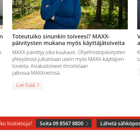
n
Toteutuiko sinunkin toiveesi? MAXX-
V
päivitysten mukana myös käyttäjätoiveita
a
n
MAXX päivittyy joka kuukausi. Ohjelmistopäivitysten
K
yhteydessä julkaistaan usein myös MAXX-käyttäjien
t
toiveita. Asiakastoiveet ilmoitetaan
jatkossa MAXXnetissä.
Lue lisää
ko lisätietoja?
Soita 09 8567 8800
Lähetä sähköpos