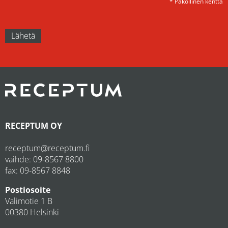
* Pakollinen kenttä
RECEPTUM OY
receptum@receptum.fi
vaihde:
09-8567 8800
fax: 09-8567 8848
Postiosoite
Valimotie 1 B
00380 Helsinki