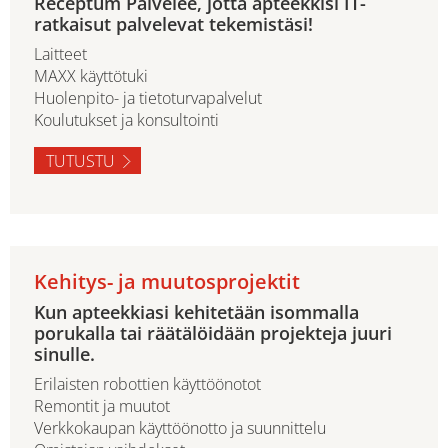
Receptum Palvelee, jotta apteekkisi IT-
ratkaisut palvelevat tekemistäsi!
Laitteet
MAXX käyttötuki
Huolenpito- ja tietoturvapalvelut
Koulutukset ja konsultointi
TUTUSTU
Kehitys- ja muutosprojektit
Kun apteekkiasi kehitetään isommalla
porukalla tai räätälöidään projekteja juuri
sinulle.
Erilaisten robottien käyttöönotot
Remontit ja muutot
Verkkokaupan käyttöönotto ja suunnittelu