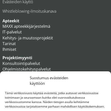
Evästeiden käyttö
Whistleblowing-ilmoituskanava
Apteekit
MAXX apteekkijärjestelmä
IT-palvelut
Kehitys- ja muutosprojektit
Tarinat
Ihmiset
Projektimyynti
Konsultointipalvelut
Ohjelmistokehityspalvelut
MAXX apteekkiratkaisut
Suostumus evästeiden
Tukipalvelut
käyttöön
Artikkelit
Ihmiset
Tämä verkkosivusto käyttää evästeitä, jotka auttavat verkkosivustoa
toimimaan ja seuraamaan kuinka olet vuorovaikutuksessa
Konserni
verkkosivustomme kanssa. Näiden tietojen avulla kehitämme
verkkosivustoa tarjotaksemme parhaan mahdollisen käyttökokemuksen.
Ota yhteyttä