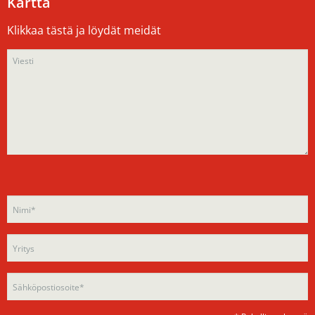
Kartta
Klikkaa tästä ja löydät meidät
Please
Please
leave
leave
this
this
field
field
empty.
empty.