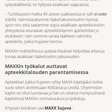
syöpälääkkeitä, on hyllyssä asiakkaan saapuessa.
– Tuntikausien matka 40 asteen pakkasessa ei salli
ei-oota
tiskillä. Valmistaudumme lääkehakureissuihin hyvissä
ajoin niin, että saatamme sopia asiakkaan apteekkivisiitin
yhteydessä seuraavan apteekkikäynnin ajankohdan jo
etukäteen: näin voimme varata lääkkeen valmiiksi
apteekille, Jukka Hujanen kertoo.
MAXXin mahdollisuus ajastaa tilaukset helpottaa arkea ja
turvaa asiakkaan lääkehoidon jatkuvuuden.
MAXXin työkalut auttavat
apteekkitalouden parantamisessa
Apteekkari Jukka Hujanen ryhtyi MAXX-käyttäjäksi kohta
vuosi sitten aloitettuaan Kittilässä ja Levillä. Ohjelmiston
käyttö on ollut luontevaa ja hän on ottanut monipuolisesti
käyttöönsä MAXXin ominaisuuksia ja työkaluja.
Erityisen kiitoksen saa
MAXX Sujuva
-