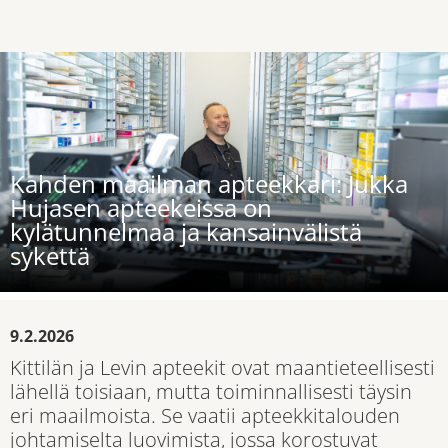
Kahden maailman apteekkari: Jukka
Hujasen apteekeissa on
kylätunnelmaa ja kansainvälistä
sykettä
9.2.2026
Kittilän ja Levin apteekit ovat maantieteellisesti
lähellä toisiaan, mutta toiminnallisesti täysin
eri maailmoista. Se vaatii apteekkitalouden
johtamiselta luovimista, jossa korostuvat