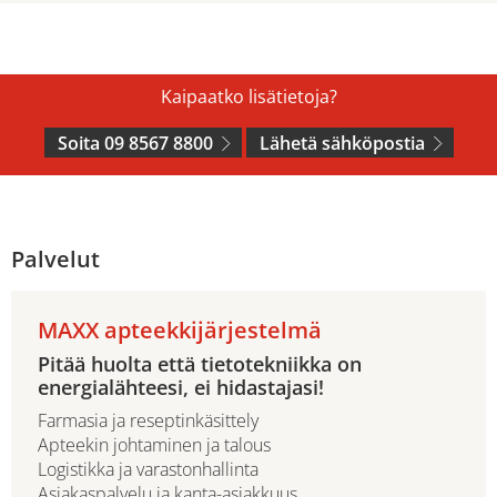
Kaipaatko lisätietoja?
Soita 09 8567 8800
Lähetä sähköpostia
Palvelut
MAXX apteekkijärjestelmä
Pitää huolta että tietotekniikka on
energialähteesi, ei hidastajasi!
Farmasia ja reseptinkäsittely
Apteekin johtaminen ja talous
Logistikka ja varastonhallinta
Asiakaspalvelu ja kanta-asiakkuus