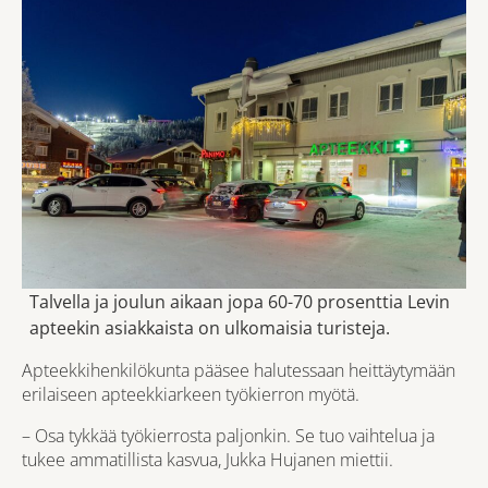
Talvella ja joulun aikaan jopa 60-70 prosenttia Levin
apteekin asiakkaista on ulkomaisia turisteja.
Apteekkihenkilökunta pääsee halutessaan heittäytymään
erilaiseen apteekkiarkeen työkierron myötä.
– Osa tykkää työkierrosta paljonkin. Se tuo vaihtelua ja
tukee ammatillista kasvua, Jukka Hujanen miettii.