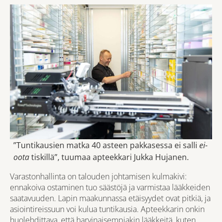
”Tuntikausien matka 40 asteen pakkasessa ei salli
ei-
oota
tiskillä”, tuumaa apteekkari Jukka Hujanen.
Varastonhallinta on talouden johtamisen kulmakivi:
ennakoiva ostaminen tuo säästöjä ja varmistaa lääkkeiden
saatavuuden. Lapin maakunnassa etäisyydet ovat pitkiä, ja
asiointireissuun voi kulua tuntikausia. Apteekkarin onkin
huolehdittava, että harvinaisempiakin lääkkeitä, kuten