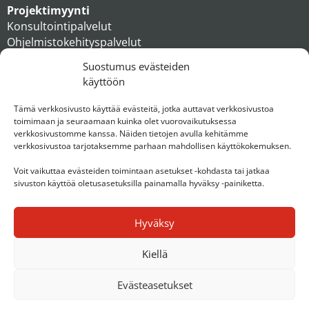
Projektimyynti
Konsultointipalvelut
Ohjelmistokehityspalvelut
MAXX apteekkiratkaisut
Suostumus evästeiden
Tukipalvelut
käyttöön
Artikkelit
Ihmiset
Tämä verkkosivusto käyttää evästeitä, jotka auttavat verkkosivustoa
toimimaan ja seuraamaan kuinka olet vuorovaikutuksessa
Konserni
verkkosivustomme kanssa. Näiden tietojen avulla kehitämme
verkkosivustoa tarjotaksemme parhaan mahdollisen käyttökokemuksen.
Ota yhteyttä
Voit vaikuttaa evästeiden toimintaan asetukset -kohdasta tai jatkaa
sivuston käyttöä oletusasetuksilla painamalla hyväksy -painiketta.
Hyväksy
Kiellä
Evästeasetukset