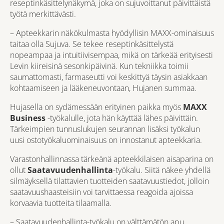
reseptinkäsittelynäkymä, joka on sujuvoittanut päivittäistä
työtä merkittävästi.
– Apteekkarin näkökulmasta hyödyllisin MAXX-ominaisuus
taitaa olla Sujuva. Se tekee reseptinkäsittelystä
nopeampaa ja intuitiivisempaa, mikä on tärkeää erityisesti
Levin kiireisinä sesonkipäivinä. Kun tekniikka toimii
saumattomasti, farmaseutti voi keskittyä täysin asiakkaan
kohtaamiseen ja lääkeneuvontaan, Hujanen summaa.
Hujasella on sydämessään erityinen paikka myös
MAXX
Business
-työkalulle, jota hän käyttää lähes päivittäin.
Tärkeimpien tunnuslukujen seurannan lisäksi työkalun
uusi ostotyökaluominaisuus on innostanut apteekkaria.
Varastonhallinnassa tärkeänä apteekkilaisen aisaparina on
ollut
Saatavuudenhallinta
-työkalu. Siitä näkee yhdellä
silmäyksellä tilattavien tuotteiden saatavuustiedot, jolloin
saatavuushaasteisiin voi tarvittaessa reagoida ajoissa
korvaavia tuotteita tilaamalla.
– Saatavuudenhallinta-työkalu on välttämätön apu