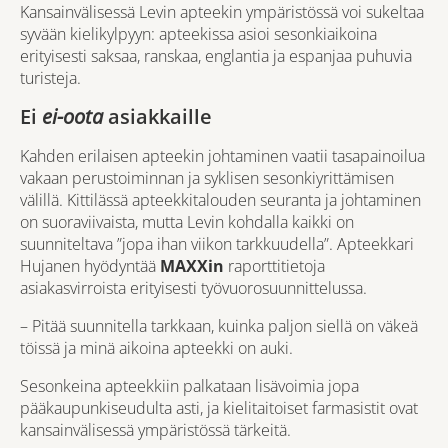
Kansainvälisessä Levin apteekin ympäristössä voi sukeltaa
syvään kielikylpyyn: apteekissa asioi sesonkiaikoina
erityisesti saksaa, ranskaa, englantia ja espanjaa puhuvia
turisteja.
Ei
ei-oota
asiakkaille
Kahden erilaisen apteekin johtaminen vaatii tasapainoilua
vakaan perustoiminnan ja syklisen sesonkiyrittämisen
välillä. Kittilässä apteekkitalouden seuranta ja johtaminen
on suoraviivaista, mutta Levin kohdalla kaikki on
suunniteltava ”jopa ihan viikon tarkkuudella”. Apteekkari
Hujanen hyödyntää
MAXXin
raporttitietoja
asiakasvirroista erityisesti työvuorosuunnittelussa.
– Pitää suunnitella tarkkaan, kuinka paljon siellä on väkeä
töissä ja minä aikoina apteekki on auki.
Sesonkeina apteekkiin palkataan lisävoimia jopa
pääkaupunkiseudulta asti, ja kielitaitoiset farmasistit ovat
kansainvälisessä ympäristössä tärkeitä.