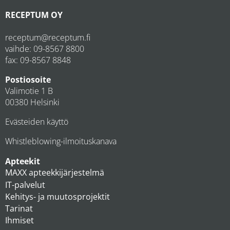
RECEPTUM OY
receptum@receptum.fi
vaihde:
09-8567 8800
fax: 09-8567 8848
Postiosoite
Valimotie 1 B
00380 Helsinki
Evästeiden käyttö
Whistleblowing-ilmoituskanava
Apteekit
MAXX apteekkijärjestelmä
IT-palvelut
Kehitys- ja muutosprojektit
Tarinat
Ihmiset