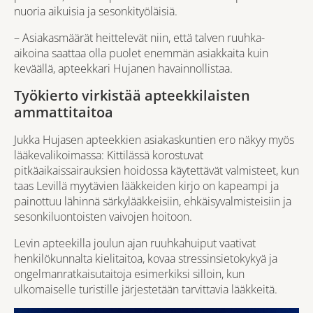
nuoria aikuisia ja sesonkityöläisiä.
– Asiakasmäärät heittelevät niin, että talven ruuhka-
aikoina saattaa olla puolet enemmän asiakkaita kuin
keväällä, apteekkari Hujanen havainnollistaa.
Työkierto virkistää apteekkilaisten
ammattitaitoa
Jukka Hujasen apteekkien asiakaskuntien ero näkyy myös
lääkevalikoimassa: Kittilässä korostuvat
pitkäaikaissairauksien hoidossa käytettävät valmisteet, kun
taas Levillä myytävien lääkkeiden kirjo on kapeampi ja
painottuu lähinnä särkylääkkeisiin, ehkäisyvalmisteisiin ja
sesonkiluontoisten vaivojen hoitoon.
Levin apteekilla joulun ajan ruuhkahuiput vaativat
henkilökunnalta kielitaitoa, kovaa stressinsietokykyä ja
ongelmanratkaisutaitoja esimerkiksi silloin, kun
ulkomaiselle turistille järjestetään tarvittavia lääkkeitä.