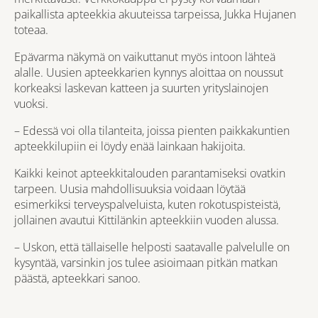
paikallista apteekkia akuuteissa tarpeissa, Jukka Hujanen
toteaa.
Epävarma näkymä on vaikuttanut myös intoon lähteä
alalle. Uusien apteekkarien kynnys aloittaa on noussut
korkeaksi laskevan katteen ja suurten yrityslainojen
vuoksi.
– Edessä voi olla tilanteita, joissa pienten paikkakuntien
apteekkilupiin ei löydy enää lainkaan hakijoita.
Kaikki keinot apteekkitalouden parantamiseksi ovatkin
tarpeen. Uusia mahdollisuuksia voidaan löytää
esimerkiksi terveyspalveluista, kuten rokotuspisteistä,
jollainen avautui Kittilänkin apteekkiin vuoden alussa.
– Uskon, että tällaiselle helposti saatavalle palvelulle on
kysyntää, varsinkin jos tulee asioimaan pitkän matkan
päästä, apteekkari sanoo.