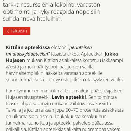
tarkka resurssien allokointi, varaston
optimointi ja kyky reagoida nopeisiin
suhdannevaihteluihin.
Takaisin
Kittilän apteekissa
eletään
”perinteisen
maalaiskyläapteekin”
tasaista arkea. Apteekkari
Jukka
Hujasen
mukaan Kittilän asiakkaissa korostuu iäkkäämpi
väestö ja monilääkityspotilaat, joiden välillä
harvinaisempiakin lääkkeitä varataan apteekille
suunnitelmallisesti – erityisesti pitkien etäisyyksien vuoksi.
Parinkymmenen minuutin autoilumatkan päässä sijaitsee
Hujasen sivuapteekki,
Levin apteekki
. Sen toimintaa
taasen ohjaa sesongin mukaan vaihtuva asiakasvirta.
Talvella ja joulun aikaan jopa 60–70 prosenttia asiakkaista
on ulkomaisia turisteja. Toukokuusta kesäkuuhun
tunnelma rauhoittuu ja apteekki palvelee pääasiassa
paikallisia, Kittilän apteekkiasiakkaita nuorempaa väkeä: