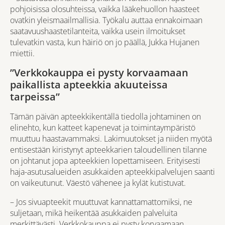
pohjoisissa olosuhteissa, vaikka lääkehuollon haasteet
ovatkin yleismaailmallisia. Työkalu auttaa ennakoimaan
saatavuushaastetilanteita, vaikka usein ilmoitukset
tulevatkin vasta, kun häiriö on jo päällä, Jukka Hujanen
miettii.
”Verkkokauppa ei pysty korvaamaan
paikallista apteekkia akuuteissa
tarpeissa”
Tämän päivän apteekkikentällä tiedolla johtaminen on
elinehto, kun katteet kapenevat ja toimintaympäristö
muuttuu haastavammaksi. Lakimuutokset ja niiden myötä
entisestään kiristynyt apteekkarien taloudellinen tilanne
on johtanut jopa apteekkien lopettamiseen. Erityisesti
haja-asutusalueiden asukkaiden apteekkipalvelujen saanti
on vaikeutunut. Väestö vähenee ja kylät kutistuvat.
– Jos sivuapteekit muuttuvat kannattamattomiksi, ne
suljetaan, mikä heikentää asukkaiden palveluita
merkittävästi. Verkkokauppa ei pysty korvaamaan