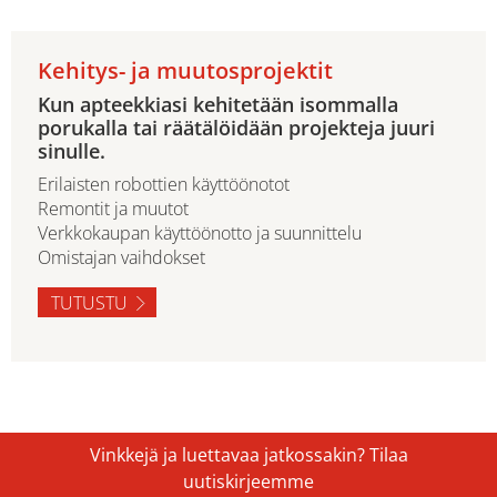
Kehitys- ja muutosprojektit
Kun apteekkiasi kehitetään isommalla
porukalla tai räätälöidään projekteja juuri
sinulle.
Erilaisten robottien käyttöönotot
Remontit ja muutot
Verkkokaupan käyttöönotto ja suunnittelu
Omistajan vaihdokset
TUTUSTU
Vinkkejä ja luettavaa jatkossakin? Tilaa
uutiskirjeemme