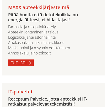
MAXX apteekkijärjestelmä
Pitää huolta että tietotekniikka on
energialähteesi, ei hidastajasi!
Farmasia ja reseptinkäsittely
Apteekin johtaminen ja talous
Logistikka ja varastonhallinta
Asiakaspalvelu ja kanta-asiakkuus
Markkinointi ja myynnin edistäminen
Annosjakelu ja hoitokodit
TUTUSTU
IT-palvelut
Receptum Palvelee, jotta apteekkisi IT-
ratkaisut palvelevat tekemistäsi!