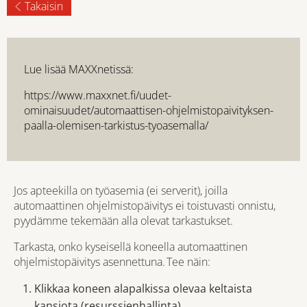
Takaisin
Lue lisää MAXXnetissä:
https://www.maxxnet.fi/uudet-
ominaisuudet/automaattisen-ohjelmistopaivityksen-
paalla-olemisen-tarkistus-tyoasemalla/
Jos apteekilla on työasemia (ei serverit), joilla
automaattinen ohjelmistopäivitys ei toistuvasti onnistu,
pyydämme tekemään alla olevat tarkastukset.
Tarkasta, onko kyseisellä koneella automaattinen
ohjelmistopäivitys asennettuna. Tee näin:
Klikkaa koneen alapalkissa olevaa keltaista
kansiota (resurssienhallinta).