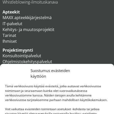
Whistleblowing-ilmoituskanava
Apteekit
MAXX apteekkijärjestelmä
IT-palvelut
Kehitys- ja muutosprojektit
Tarinat
Ihmiset
Projektimyynti
Konsultointipalvelut
Ohjelmistokehityspalvelut
MAXX apteekkiratkaisut
Suostumus evästeiden
Tukipalvelut
käyttöön
Artikkelit
Ihmiset
Tämä verkkosivusto käyttää evästeitä, jotka auttavat verkkosivustoa
toimimaan ja seuraamaan kuinka olet vuorovaikutuksessa
Konserni
verkkosivustomme kanssa. Näiden tietojen avulla kehitämme
verkkosivustoa tarjotaksemme parhaan mahdollisen käyttökokemuksen.
Ota yhteyttä
Voit vaikuttaa evästeiden toimintaan asetukset -kohdasta tai jatkaa
sivuston käyttöä oletusasetuksilla painamalla hyväksy -painiketta.