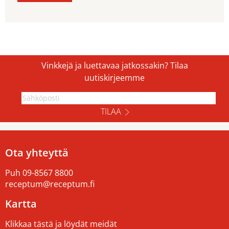
Vinkkejä ja luettavaa jatkossakin? Tilaa
uutiskirjeemme
TILAA
Ota yhteyttä
Puh
09-8567 8800
receptum@receptum.fi
Kartta
Klikkaa tästä ja löydät meidät