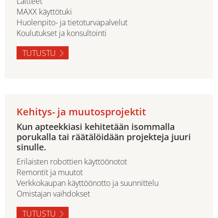
Laitteet
MAXX käyttötuki
Huolenpito- ja tietoturvapalvelut
Koulutukset ja konsultointi
TUTUSTU
Kehitys- ja muutosprojektit
Kun apteekkiasi kehitetään isommalla
porukalla tai räätälöidään projekteja juuri
sinulle.
Erilaisten robottien käyttöönotot
Remontit ja muutot
Verkkokaupan käyttöönotto ja suunnittelu
Omistajan vaihdokset
TUTUSTU