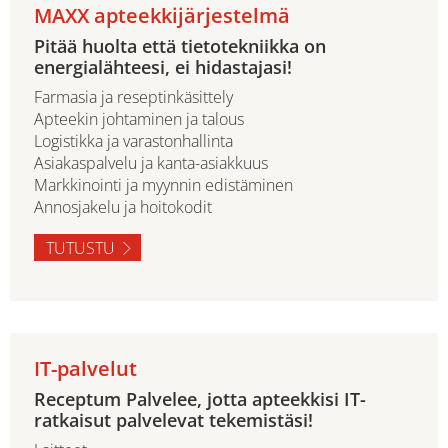
MAXX apteekkijärjestelmä
Pitää huolta että tietotekniikka on
energialähteesi, ei hidastajasi!
Farmasia ja reseptinkäsittely
Apteekin johtaminen ja talous
Logistikka ja varastonhallinta
Asiakaspalvelu ja kanta-asiakkuus
Markkinointi ja myynnin edistäminen
Annosjakelu ja hoitokodit
TUTUSTU
IT-palvelut
Receptum Palvelee, jotta apteekkisi IT-
ratkaisut palvelevat tekemistäsi!