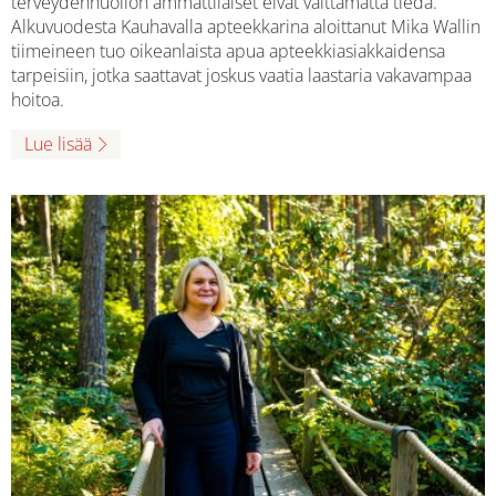
terveydenhuollon ammattilaiset eivät välttämättä tiedä.
Alkuvuodesta Kauhavalla apteekkarina aloittanut Mika Wallin
tiimeineen tuo oikeanlaista apua apteekkiasiakkaidensa
tarpeisiin, jotka saattavat joskus vaatia laastaria vakavampaa
hoitoa.
Lue lisää