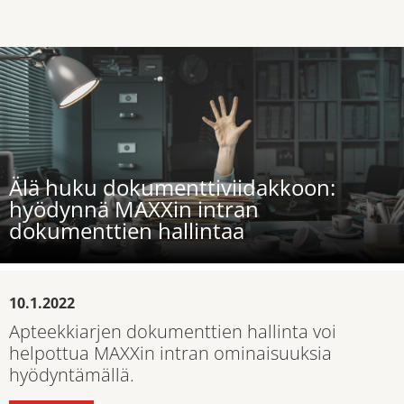
Älä huku dokumenttiviidakkoon:
hyödynnä MAXXin intran
dokumenttien hallintaa
10.1.2022
Apteekkiarjen dokumenttien hallinta voi
helpottua MAXXin intran ominaisuuksia
hyödyntämällä.