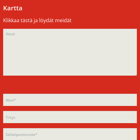
Kartta
Klikkaa tästä ja löydät meidät
Please
Please
leave
leave
this
this
field
field
empty.
empty.