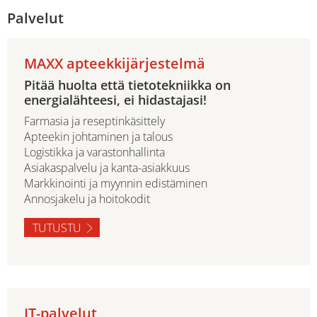
Palvelut
MAXX apteekkijärjestelmä
Pitää huolta että tietotekniikka on
energialähteesi, ei hidastajasi!
Farmasia ja reseptinkäsittely
Apteekin johtaminen ja talous
Logistikka ja varastonhallinta
Asiakaspalvelu ja kanta-asiakkuus
Markkinointi ja myynnin edistäminen
Annosjakelu ja hoitokodit
TUTUSTU
IT-palvelut