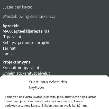
Evästeiden käyttö
Whistleblowing-ilmoituskanava
Apteekit
MAXX apteekkijärjestelmä
IT-palvelut
Kehitys- ja muutosprojektit
Tarinat
Ihmiset
Projektimyynti
Konsultointipalvelut
Ohjelmistokehityspalvelut
MAXX apteekkiratkaisut
Suostumus evästeiden
Tukipalvelut
käyttöön
Artikkelit
Ihmiset
Tämä verkkosivusto käyttää evästeitä, jotka auttavat verkkosivustoa
toimimaan ja seuraamaan kuinka olet vuorovaikutuksessa
Konserni
verkkosivustomme kanssa. Näiden tietojen avulla kehitämme