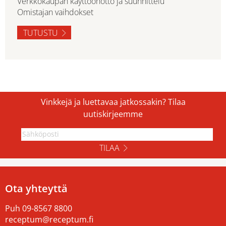
Verkkokaupan käyttöönotto ja suunnittelu
Omistajan vaihdokset
TUTUSTU
Vinkkejä ja luettavaa jatkossakin? Tilaa
uutiskirjeemme
TILAA
Ota yhteyttä
Puh
09-8567 8800
receptum@receptum.fi