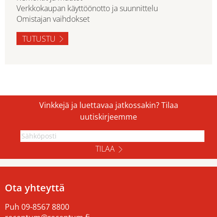
Verkkokaupan käyttöönotto ja suunnittelu
Omistajan vaihdokset
TUTUSTU
Vinkkejä ja luettavaa jatkossakin? Tilaa
uutiskirjeemme
TILAA
Ota yhteyttä
Puh
09-8567 8800