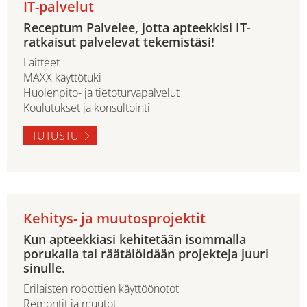
IT-palvelut
Receptum Palvelee, jotta apteekkisi IT-
ratkaisut palvelevat tekemistäsi!
Laitteet
MAXX käyttötuki
Huolenpito- ja tietoturvapalvelut
Koulutukset ja konsultointi
TUTUSTU
Kehitys- ja muutosprojektit
Kun apteekkiasi kehitetään isommalla
porukalla tai räätälöidään projekteja juuri
sinulle.
Erilaisten robottien käyttöönotot
Remontit ja muutot