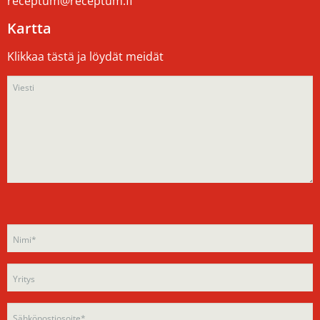
receptum@receptum.fi
Kartta
Klikkaa tästä ja löydät meidät
Please
Please
leave
leave
this
this
field
field
empty.
empty.