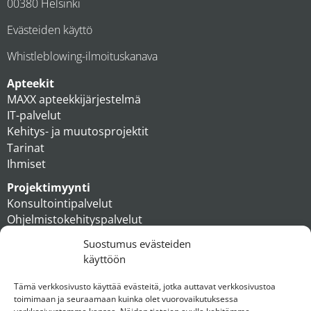
00380 Helsinki
Evästeiden käyttö
Whistleblowing-ilmoituskanava
Apteekit
MAXX apteekkijärjestelmä
IT-palvelut
Kehitys- ja muutosprojektit
Tarinat
Ihmiset
Projektimyynti
Konsultointipalvelut
Ohjelmistokehityspalvelut
MAXX apteekkiratkaisut
Suostumus evästeiden
Tukipalvelut
käyttöön
Artikkelit
Ihmiset
Tämä verkkosivusto käyttää evästeitä, jotka auttavat verkkosivustoa
toimimaan ja seuraamaan kuinka olet vuorovaikutuksessa
Konserni