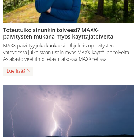
Toteutuiko sinunkin toiveesi? MAXX-
päivitysten mukana myös käyttäjätoiveita
MAXX päivittyy joka kuukausi. Ohjelmistopäivitysten
yhteydessä julkaistaan usein myös MAXX-käyttäjien toiveita.
Asiakastoiveet ilmoitetaan jatkossa MAXXnetissä.
Lue lisää