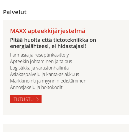
Palvelut
MAXX apteekkijärjestelmä
Pitää huolta että tietotekniikka on
energialähteesi, ei hidastajasi!
Farmasia ja reseptinkäsittely
Apteekin johtaminen ja talous
Logistikka ja varastonhallinta
Asiakaspalvelu ja kanta-asiakkuus
Markkinointi ja myynnin edistäminen
Annosjakelu ja hoitokodit
TUTUSTU