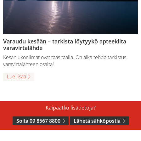
Varaudu kesään – tarkista löytyykö apteekilta
varavirtalähde
Kesän ukonilmat ovat taas täällä. On aika tehdä tarkistus
varavirtalähteen osalta!
Lue lisää
Kaipaatko lisätietoja?
Soita 09 8567 8800
Lähetä sähköpostia