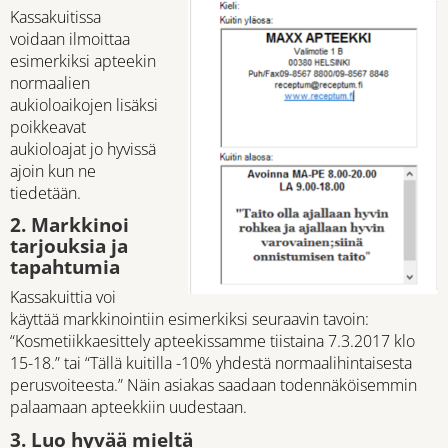
Kassakuitissa
voidaan ilmoittaa
esimerkiksi apteekin
normaalien
aukioloaikojen lisäksi
poikkeavat
aukioloajat jo hyvissä
ajoin kun ne
tiedetään.
2. Markkinoi
tarjouksia ja
tapahtumia
Kassakuittia voi
käyttää markkinointiin esimerkiksi seuraavin tavoin:
“Kosmetiikkaesittely apteekissamme tiistaina 7.3.2017 klo
15-18.” tai “Tällä kuitilla -10% yhdestä normaalihintaisesta
perusvoiteesta.” Näin asiakas saadaan todennäköisemmin
palaamaan apteekkiin uudestaan.
3. Luo hyvää mieltä