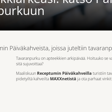
npurkuun
in Päiväkahveista, joissa juteltiin tavaran
Tavaranpurku on apteekkien arkipäivää. Hoituuko se va
sitä sujuvoittaa?
Maaliskuun
Receptumin Päiväkahveilla
turistiin ta
pidetyiltä kahveilta
MAXXnetistä
ja ota parhaat vinkit