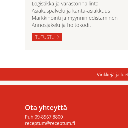
Logistikka ja varastonhallinta
Asiakaspalvelu ja kanta-asiakkuus
Markkinointi ja myynnin edistäminen
Annosjakelu ja hoitokodit
TUTUSTU
Vinkkejä ja lu
Ota yhteyttä
Puh
09-8567 8800
receptum@receptum.fi