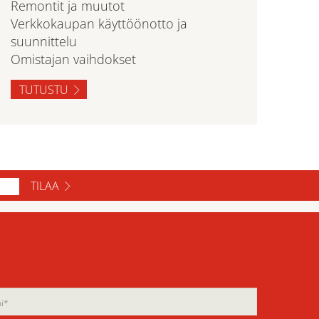
Remontit ja muutot
Verkkokaupan käyttöönotto ja
suunnittelu
Omistajan vaihdokset
TUTUSTU
TILAA
ase
ase
e
e