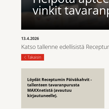
vinkit tavara
13.4.2026
Katso tallenne edellisistä Receptum
Takaisin
Löydät Receptumin Päiväkahvit -
tallenteen tavaranpurusta
MAXXnetistä (avautuu
kirjautuneelle).