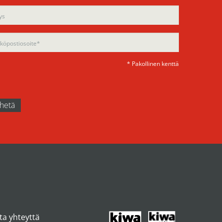
d
d
ty.
ty.
* Pakollinen kenttä
ta yhteyttä