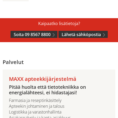
Kaipaatko lisätietoja?
Soita 09 8567 8800
Lähetä sähköpostia
Palvelut
MAXX apteekkijärjestelmä
Pitää huolta että tietotekniikka on
energialähteesi, ei hidastajasi!
Farmasia ja reseptinkäsittely
Apteekin johtaminen ja talous
Logistikka ja varastonhallinta
Asiakaspalvelu ja kanta-asiakkuus