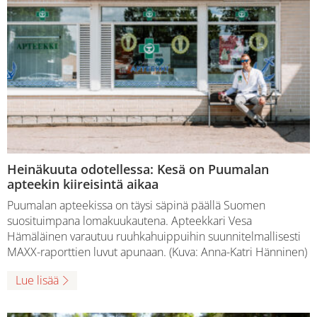
Heinäkuuta odotellessa: Kesä on Puumalan
apteekin kiireisintä aikaa
Puumalan apteekissa on täysi säpinä päällä Suomen
suosituimpana lomakuukautena. Apteekkari Vesa
Hämäläinen varautuu ruuhkahuippuihin suunnitelmallisesti
MAXX-raporttien luvut apunaan. (Kuva: Anna-Katri Hänninen)
Lue lisää