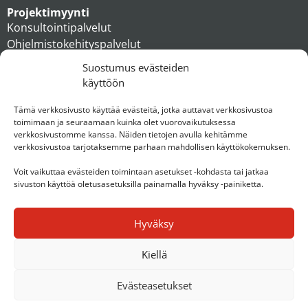
Projektimyynti
Konsultointipalvelut
Ohjelmistokehityspalvelut
MAXX apteekkiratkaisut
Suostumus evästeiden
Tukipalvelut
käyttöön
Artikkelit
Ihmiset
Tämä verkkosivusto käyttää evästeitä, jotka auttavat verkkosivustoa
toimimaan ja seuraamaan kuinka olet vuorovaikutuksessa
Konserni
verkkosivustomme kanssa. Näiden tietojen avulla kehitämme
verkkosivustoa tarjotaksemme parhaan mahdollisen käyttökokemuksen.
Ota yhteyttä
Voit vaikuttaa evästeiden toimintaan asetukset -kohdasta tai jatkaa
sivuston käyttöä oletusasetuksilla painamalla hyväksy -painiketta.
Hyväksy
Kiellä
Evästeasetukset