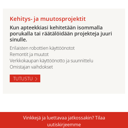
Kehitys- ja muutosprojektit
Kun apteekkiasi kehitetään isommalla
porukalla tai räätälöidään projekteja juuri
sinulle.
Erilaisten robottien käyttöönotot
Remontit ja muutot
Verkkokaupan käyttöönotto ja suunnittelu
Omistajan vaihdokset
TUTUSTU
Vinkkejä ja luettavaa jatkossakin? Tilaa
uutiskirjeemme