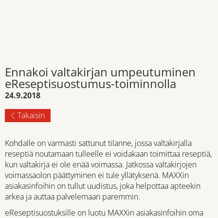
Ennakoi valtakirjan umpeutuminen
eReseptisuostumus-toiminnolla
24.9.2018
Takaisin
Kohdalle on varmasti sattunut tilanne, jossa valtakirjalla
reseptiä noutamaan tulleelle ei voidakaan toimittaa reseptiä,
kun valtakirja ei ole enää voimassa. Jatkossa valtakirjojen
voimassaolon päättyminen ei tule yllätyksenä. MAXXin
asiakasinfoihin on tullut uudistus, joka helpottaa apteekin
arkea ja auttaa palvelemaan paremmin.
eReseptisuostuksille on luotu MAXXin asiakasinfoihin oma