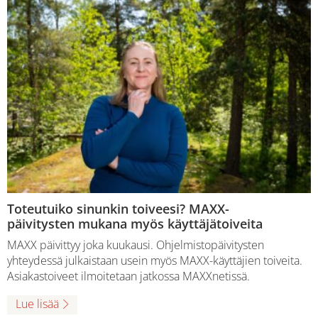
Toteutuiko sinunkin toiveesi? MAXX-
päivitysten mukana myös käyttäjätoiveita
MAXX päivittyy joka kuukausi. Ohjelmistopäivitysten
yhteydessä julkaistaan usein myös MAXX-käyttäjien toiveita.
Asiakastoiveet ilmoitetaan jatkossa MAXXnetissä.
Lue lisää