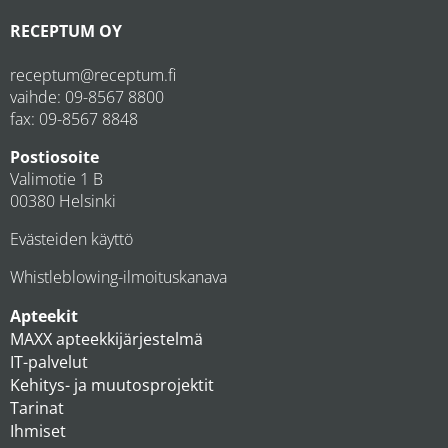
RECEPTUM OY
receptum@receptum.fi
vaihde:
09-8567 8800
fax: 09-8567 8848
Postiosoite
Valimotie 1 B
00380 Helsinki
Evästeiden käyttö
Whistleblowing-ilmoituskanava
Apteekit
MAXX apteekkijärjestelmä
IT-palvelut
Kehitys- ja muutosprojektit
Tarinat
Ihmiset