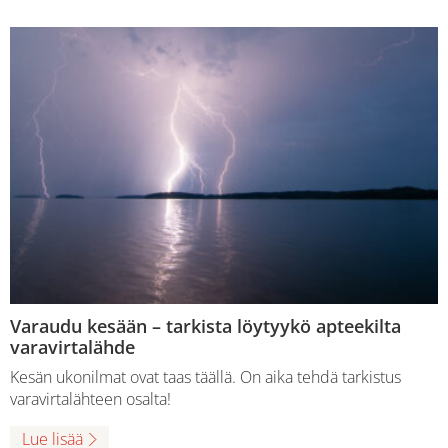
Varaudu kesään – tarkista löytyykö apteekilta
varavirtalähde
Kesän ukonilmat ovat taas täällä. On aika tehdä tarkistus
varavirtalähteen osalta!
Lue lisää