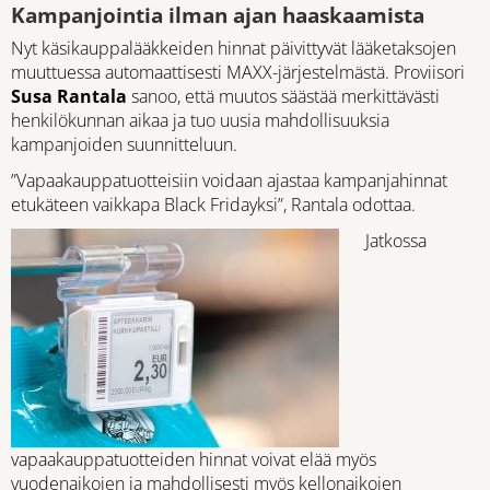
Kampanjointia ilman ajan haaskaamista
Nyt käsikauppalääkkeiden hinnat päivittyvät lääketaksojen
muuttuessa automaattisesti MAXX-järjestelmästä. Proviisori
Susa Rantala
sanoo, että muutos säästää merkittävästi
henkilökunnan aikaa ja tuo uusia mahdollisuuksia
kampanjoiden suunnitteluun.
”Vapaakauppatuotteisiin voidaan ajastaa kampanjahinnat
etukäteen vaikkapa Black Fridayksi”, Rantala odottaa.
Jatkossa
vapaakauppatuotteiden hinnat voivat elää myös
vuodenaikojen ja mahdollisesti myös kellonaikojen