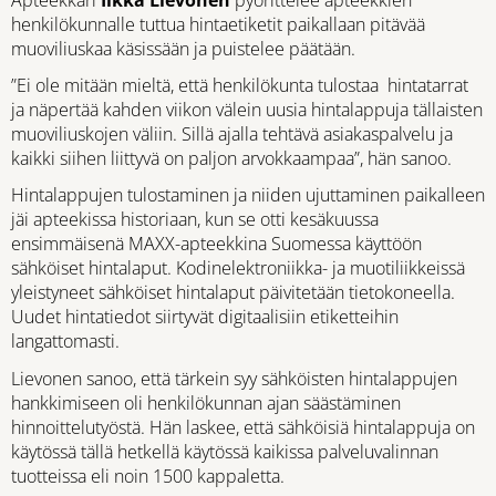
Apteekkari
Ilkka Lievonen
pyörittelee apteekkien
henkilökunnalle tuttua hintaetiketit paikallaan pitävää
muoviliuskaa käsissään ja puistelee päätään.
”Ei ole mitään mieltä, että henkilökunta tulostaa hintatarrat
ja näpertää kahden viikon välein uusia hintalappuja tällaisten
muoviliuskojen väliin. Sillä ajalla tehtävä asiakaspalvelu ja
kaikki siihen liittyvä on paljon arvokkaampaa”, hän sanoo.
Hintalappujen tulostaminen ja niiden ujuttaminen paikalleen
jäi apteekissa historiaan, kun se otti kesäkuussa
ensimmäisenä MAXX-apteekkina Suomessa käyttöön
sähköiset hintalaput. Kodinelektroniikka- ja muotiliikkeissä
yleistyneet sähköiset hintalaput päivitetään tietokoneella.
Uudet hintatiedot siirtyvät digitaalisiin etiketteihin
langattomasti.
Lievonen sanoo, että tärkein syy sähköisten hintalappujen
hankkimiseen oli henkilökunnan ajan säästäminen
hinnoittelutyöstä. Hän laskee, että sähköisiä hintalappuja on
käytössä tällä hetkellä käytössä kaikissa palveluvalinnan
tuotteissa eli noin 1500 kappaletta.