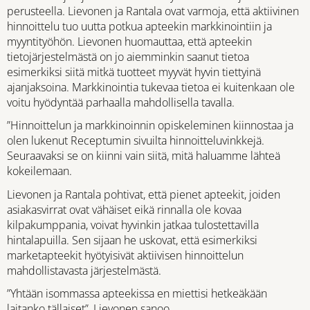
perusteella. Lievonen ja Rantala ovat varmoja, että aktiivinen
hinnoittelu tuo uutta potkua apteekin markkinointiin ja
myyntityöhön. Lievonen huomauttaa, että apteekin
tietojärjestelmästä on jo aiemminkin saanut tietoa
esimerkiksi siitä mitkä tuotteet myyvät hyvin tiettyinä
ajanjaksoina. Markkinointia tukevaa tietoa ei kuitenkaan ole
voitu hyödyntää parhaalla mahdollisella tavalla.
”Hinnoittelun ja markkinoinnin opiskeleminen kiinnostaa ja
olen lukenut Receptumin sivuilta hinnoitteluvinkkejä.
Seuraavaksi se on kiinni vain siitä, mitä haluamme lähteä
kokeilemaan.
Lievonen ja Rantala pohtivat, että pienet apteekit, joiden
asiakasvirrat ovat vähäiset eikä rinnalla ole kovaa
kilpakumppania, voivat hyvinkin jatkaa tulostettavilla
hintalapuilla. Sen sijaan he uskovat, että esimerkiksi
marketapteekit hyötyisivät aktiivisen hinnoittelun
mahdollistavasta järjestelmästä.
”Yhtään isommassa apteekissa en miettisi hetkeäkään
laitanko tällaiset”, Lievonen sanoo.