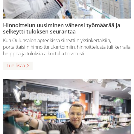
Hinnoittelun uusiminen vähensi työmäärää ja
selkeytti tuloksen seurantaa
Kun Oulunsalon apteekissa siirryttiin yksinkertaisiin,
portaittaisiin hinnoittelukertoimiin, hinnoittelusta tuli kerralla
helppoa ja tuloksia alkoi tulla toivotusti.
Lue lisää