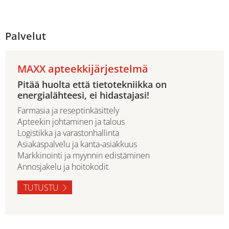
Palvelut
MAXX apteekkijärjestelmä
Pitää huolta että tietotekniikka on
energialähteesi, ei hidastajasi!
Farmasia ja reseptinkäsittely
Apteekin johtaminen ja talous
Logistikka ja varastonhallinta
Asiakaspalvelu ja kanta-asiakkuus
Markkinointi ja myynnin edistäminen
Annosjakelu ja hoitokodit
TUTUSTU