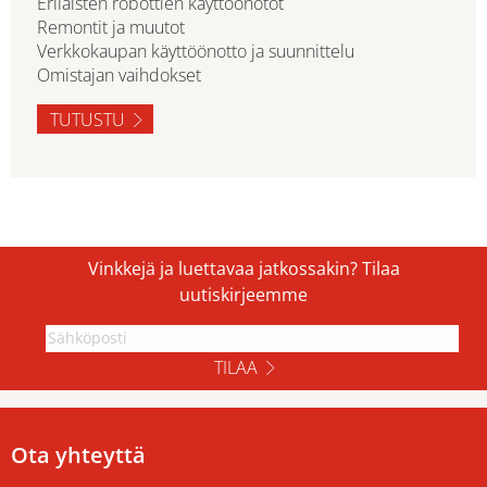
Erilaisten robottien käyttöönotot
Remontit ja muutot
Verkkokaupan käyttöönotto ja suunnittelu
Omistajan vaihdokset
TUTUSTU
Vinkkejä ja luettavaa jatkossakin? Tilaa
uutiskirjeemme
TILAA
Ota yhteyttä