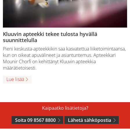
Kluuvin apteekki tekee tulosta hyvällä
suunnittelulla
Pieni keskusta-apteekkikin saa kasvatettua liiketoimintaansa,
kun on oikeat apuvälineet ja asiantuntemus. Apteekkari
Mounir Chorfi on kehittänyt Kluuvin apteekkia
määrätietoisesti.
Lue lisää
Kaipaatko lisätietoja?
Soita 09 8567 8800
Lähetä sähköpostia