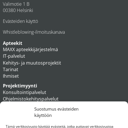
Valimotie 1 B
00380 Helsinki
Evästeiden käyttö
Whistleblowing-ilmoituskanava
Apteekit
MAXX apteekkijärjestelmä
IT-palvelut
Kehitys- ja muutosprojektit
Tarinat
Ihmiset
Projektimyynti
Konsultointipalvelut
Ohjelmistokehityspalvelut
MAXX apteekkiratkaisut
Suostumus evästeiden
Tukipalvelut
käyttöön
Artikkelit
Ihmiset
Tämä verkkosivusto käyttää evästeitä, jotka auttavat verkkosivustoa