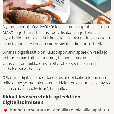
Nyt hintatiedot päivittyvät sähköisiin hintalappuihin suoraan
MAXX-järjestelmästä. Uusi tuote lisätään järjestelmään
älypuhelimen näköisellä lukulaitteella, joka parittaa tuotteen
ja hintalapun keskenään niiden viivakoodien perusteella.
Sinänsä digitalisaatio on Kauppaporvarin apteekin väellä jo
entuudestaan tuttua. Laskutus, tilitoimistoasiointi sekä
varastoautomatiikka on siirretty sähköiseen aikaan
varhaisessa vaiheessa.
”Olemme digitalisoineet tai ulkoistaneet kaiken toiminnan
mikä ei ole ydintoimintaamme. Näin henkilökunta voi käyttää
aikansa asiakaspalveluun”, hän jatkaa.
Ilkka Lievosen vinkit apteekkien
digitalisoimiseen
Kannattaa seurata mitä muilla toimialoilla tapahtuu.