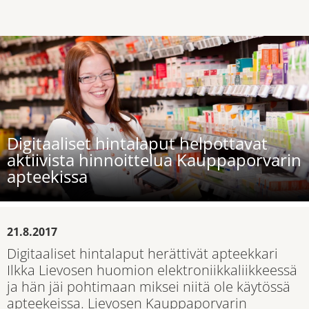
Digitaaliset hintalaput helpottavat
aktiivista hinnoittelua Kauppaporvarin
apteekissa
21.8.2017
Digitaaliset hintalaput herättivät apteekkari
Ilkka Lievosen huomion elektroniikkaliikkeessä
ja hän jäi pohtimaan miksei niitä ole käytössä
apteekeissa. Lievosen Kauppaporvarin