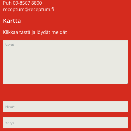
Puh
09-8567 8800
receptum@receptum.fi
Kartta
Klikkaa tästä ja löydät meidät
Please
Please
leave
leave
this
this
field
field
empty.
empty.