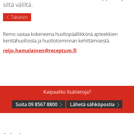
siltä väliltä.
Takaisin
Remo vastaa kokeneena huoltopäällikkönä apteekkien
kenttähuolloista ja huoltotoiminnan kehittämisestä.
reijo.hamalainen@receptum.fi
Kaipaatko lisätietoja?
Soita 09 8567 8800
Lähetä sähköpostia