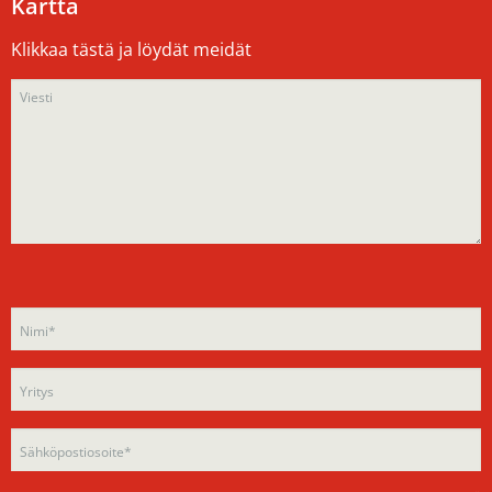
Kartta
Klikkaa tästä ja löydät meidät
Please
Please
leave
leave
this
this
field
field
empty.
empty.