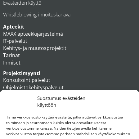
Evästeiden käyttö
Whistleblowing-ilmoituskanava
Apteekit
MAXX apteekkijärjestelmä
IT-palvelut
Kehitys- ja muutosprojektit
Tarinat
Ihmiset
Projektimyynti
Konsultointipalvelut
Ohjelmistokehityspalvelut
MAXX apteekkiratkaisut
Suostumus evästeiden
Tukipalvelut
käyttöön
Artikkelit
Ihmiset
Tämä verkkosivusto käyttää evästeitä, jotka auttavat verkkosivustoa
toimimaan ja seuraamaan kuinka olet vuorovaikutuksessa
Konserni
verkkosivustomme kanssa. Näiden tietojen avulla kehitämme
verkkosivustoa tarjotaksemme parhaan mahdollisen käyttökokemuksen.
Ota yhteyttä