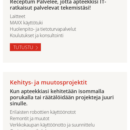
Receptum Palvelee, jotta apteekkisi IT-
ratkaisut palvelevat tekemistäsi!
Laitteet
MAXX käyttötuki
Huolenpito- ja tietoturvapalvelut
Koulutukset ja konsultointi
TUTUSTU
Kehitys- ja muutosprojektit
Kun apteekkiasi kehitetään isommalla
porukalla tai räätälöidään projekteja juuri
sinulle.
Erilaisten robottien käyttöönotot
Remontit ja muutot
Verkkokaupan käyttöönotto ja suunnittelu