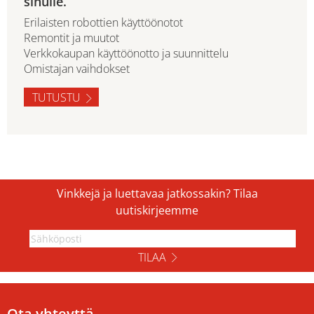
sinulle.
Erilaisten robottien käyttöönotot
Remontit ja muutot
Verkkokaupan käyttöönotto ja suunnittelu
Omistajan vaihdokset
TUTUSTU
Vinkkejä ja luettavaa jatkossakin? Tilaa
uutiskirjeemme
TILAA
Ota yhteyttä