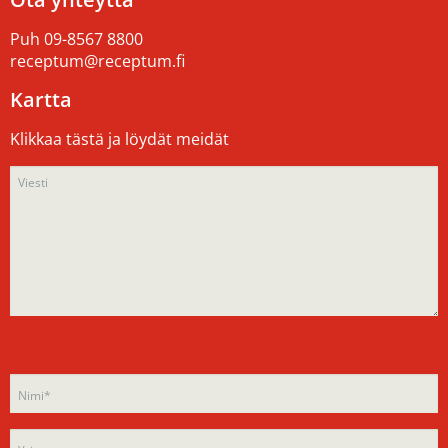
Puh
09-8567 8800
receptum@receptum.fi
Kartta
Klikkaa tästä ja löydät meidät
Please
Please
leave
leave
this
this
field
field
empty.