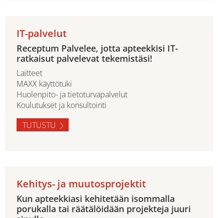
IT-palvelut
Receptum Palvelee, jotta apteekkisi IT-
ratkaisut palvelevat tekemistäsi!
Laitteet
MAXX käyttötuki
Huolenpito- ja tietoturvapalvelut
Koulutukset ja konsultointi
TUTUSTU
Kehitys- ja muutosprojektit
Kun apteekkiasi kehitetään isommalla
porukalla tai räätälöidään projekteja juuri