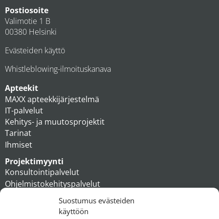
Postiosoite
Valimotie 1 B
00380 Helsinki
Evästeiden käyttö
Whistleblowing-ilmoituskanava
Apteekit
MAXX apteekkijärjestelmä
IT-palvelut
Kehitys- ja muutosprojektit
Tarinat
Ihmiset
Projektimyynti
Konsultointipalvelut
Ohjelmistokehityspalvelut
MAXX apteekkiratkaisut
Suostumus evästeiden
Tukipalvelut
käyttöön
Artikkelit