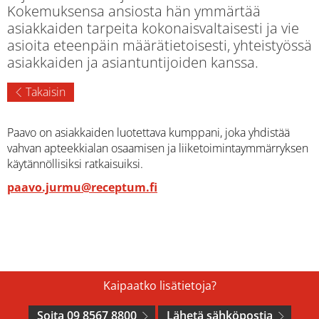
Kokemuksensa ansiosta hän ymmärtää
asiakkaiden tarpeita kokonaisvaltaisesti ja vie
asioita eteenpäin määrätietoisesti, yhteistyössä
asiakkaiden ja asiantuntijoiden kanssa.
Takaisin
Paavo on asiakkaiden luotettava kumppani, joka yhdistää
vahvan apteekkialan osaamisen ja liiketoimintaymmärryksen
käytännöllisiksi ratkaisuiksi.
paavo.jurmu@receptum.fi
Kaipaatko lisätietoja?
Soita 09 8567 8800
Lähetä sähköpostia