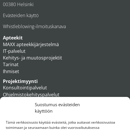
00380 Helsinki
Evästeiden käyttö
Whistleblowing-ilmoituskanava
Apteekit
MAXX apteekkijärjestelmä
IT-palvelut
Kehitys- ja muutosprojektit
Tarinat
Ihmiset
Projektimyynti
Konsultointipalvelut
Ohjelmistokehityspalvelut
MAXX apteekkiratkaisut
Suostumus evästeiden
Tukipalvelut
käyttöön
Artikkelit
Ihmiset
Tämä verkkosivusto käyttää evästeitä, jotka auttavat verkkosivustoa
toimimaan ja seuraamaan kuinka olet vuorovaikutuksessa