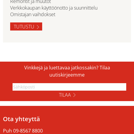
Remontit ja muutot
Verkkokaupan käyttöönotto ja suunnittelu
Omistajan vaihdokset
TUTUSTU
Vinkkejä ja luettavaa jatkossakin? Tilaa
uutiskirjeemme
TILAA
Ota yhteyttä
Puh
09-8567 8800