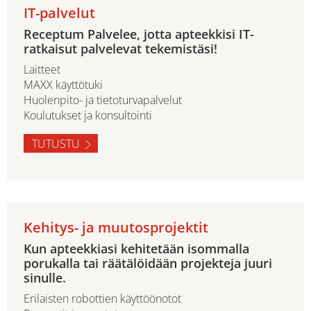
IT-palvelut
Receptum Palvelee, jotta apteekkisi IT-
ratkaisut palvelevat tekemistäsi!
Laitteet
MAXX käyttötuki
Huolenpito- ja tietoturvapalvelut
Koulutukset ja konsultointi
TUTUSTU
Kehitys- ja muutosprojektit
Kun apteekkiasi kehitetään isommalla
porukalla tai räätälöidään projekteja juuri
sinulle.
Erilaisten robottien käyttöönotot