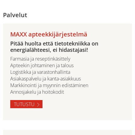
Palvelut
MAXX apteekkijärjestelmä
Pitää huolta että tietotekniikka on
energialähteesi, ei hidastajasi!
Farmasia ja reseptinkäsittely
Apteekin johtaminen ja talous
Logistikka ja varastonhallinta
Asiakaspalvelu ja kanta-asiakkuus
Markkinointi ja myynnin edistäminen
Annosjakelu ja hoitokodit
TUTUSTU