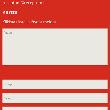
receptum@receptum.fi
Kartta
Klikkaa tästä ja löydät meidät
Please
Please
leave
leave
this
this
field
field
empty.
empty.