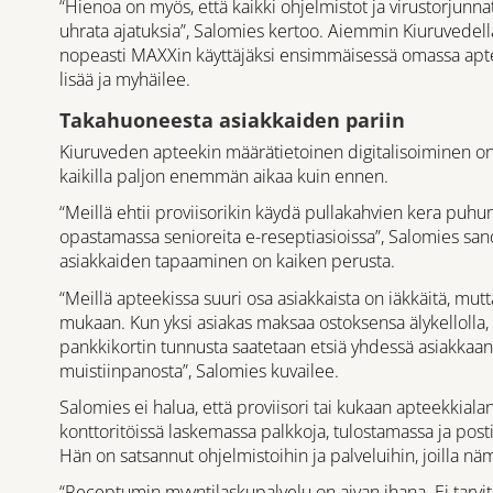
“Hienoa on myös, että kaikki ohjelmistot ja virustorjunnat 
uhrata ajatuksia”, Salomies kertoo. Aiemmin Kiuruvedellä 
nopeasti MAXXin käyttäjäksi ensimmäisessä omassa aptee
lisää ja myhäilee.
Takahuoneesta asiakkaiden pariin
Kiuruveden apteekin määrätietoinen digitalisoiminen on 
kaikilla paljon enemmän aikaa kuin ennen.
“Meillä ehtii proviisorikin käydä pullakahvien kera puhu
opastamassa senioreita e-reseptiasioissa”, Salomies sanoo
asiakkaiden tapaaminen on kaiken perusta.
“Meillä apteekissa suuri osa asiakkaista on iäkkäitä, mutta
mukaan. Kun yksi asiakas maksaa ostoksensa älykellolla, 
pankkikortin tunnusta saatetaan etsiä yhdessä asiakkaa
muistiinpanosta”, Salomies kuvailee.
Salomies ei halua, että proviisori tai kukaan apteekkia
konttoritöissä laskemassa palkkoja, tulostamassa ja posti
Hän on satsannut ohjelmistoihin ja palveluihin, joilla n
“Receptumin myyntilaskupalvelu on aivan ihana. Ei tarvitse