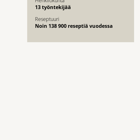
Henkilökunta
13 työntekijää
Reseptuuri
Noin 138 900 reseptiä vuodessa