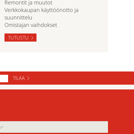
Remontit ja muutot
Verkkokaupan käyttöönotto ja
suunnittelu
Omistajan vaihdokset
TUTUSTU
TILAA
ase
ase
e
e