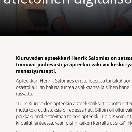
a
Kiuruveden apteekkari Henrik Salomies on satsann
toimivat jouhevasti ja apteekin väki voi keskitty
menestysresepti.
Apteekkari Henrik Salomies ei istu loosissa tai takahuon
osastolla. Hän haluaa tuntea asiakkaansa ja siihen hänellä
rasvattu.
“Tulin Kiuruveden apteekin apteekkariksi 11 vuotta sitten
mutta toki uudistuksia oli edessä heti. Silloin oli ollut va
paikkakunnalle tarvitaan toinen apteekki. En siis voinut
kilpailutilanteessa, vaan pistin kaiken kerralla uusiksi”,