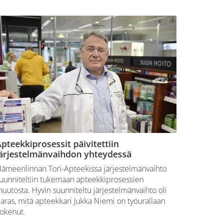
pteekkiprosessit päivitettiin
järjestelmänvaihdon yhteydessä
ämeenlinnan Tori-Apteekissa järjestelmänvaihto
uunniteltiin tukemaan apteekkiprosessien
uutosta. Hyvin suunniteltu järjestelmänvaihto oli
aras, mitä apteekkari Jukka Niemi on työurallaan
okenut.