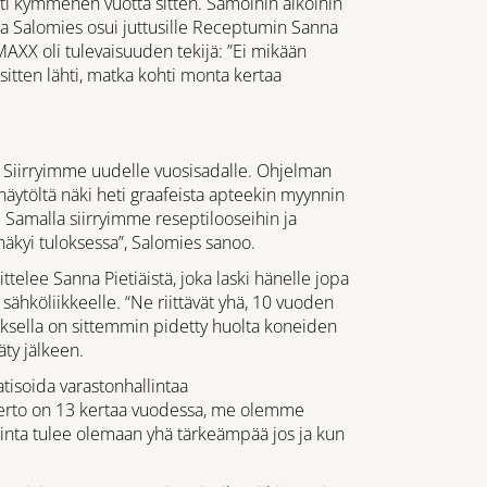
ti kymmenen vuotta sitten. Samoihin aikoihin
 Salomies osui juttusille Receptumin Sanna
MAXX oli tulevaisuuden tekijä: ”Ei mikään
 sitten lähti, matka kohti monta kertaa
a. Siirryimme uudelle vuosisadalle. Ohjelman
näytöltä näki heti graafeista apteekin myynnin
 Samalla siirryimme reseptilooseihin ja
näkyi tuloksessa”, Salomies sanoo.
ittelee Sanna Pietiäistä, joka laski hänelle jopa
 sähköliikkeelle. “Ne riittävät yhä, 10 vuoden
sella on sittemmin pidetty huolta koneiden
äty jälkeen.
tisoida varastonhallintaa
kierto on 13 kertaa vuodessa, me olemme
inta tulee olemaan yhä tärkeämpää jos ja kun