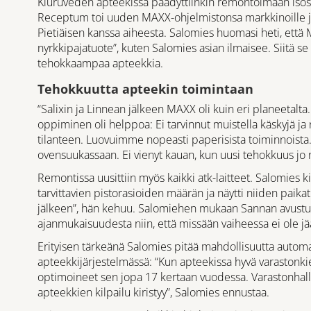
Kiuruveden apteekissa päädyttiinkin remontoimaan isos
Receptum toi uuden MAXX-ohjelmistonsa markkinoille ja
Pietiäisen kanssa aiheesta. Salomies huomasi heti, että 
nyrkkipajatuote”, kuten Salomies asian ilmaisee. Siitä se
tehokkaampaa apteekkia.
Tehokkuutta apteekin toimintaan
“Salixin ja Linnean jälkeen MAXX oli kuin eri planeetalt
oppiminen oli helppoa: Ei tarvinnut muistella käskyjä ja 
tilanteen. Luovuimme nopeasti paperisista toiminnoista.
ovensuukassaan. Ei vienyt kauan, kun uusi tehokkuus jo 
Remontissa uusittiin myös kaikki atk-laitteet. Salomies ki
tarvittavien pistorasioiden määrän ja näytti niiden paikat
jälkeen”, hän kehuu. Salomiehen mukaan Sannan avustuk
ajanmukaisuudesta niin, että missään vaiheessa ei ole jä
Erityisen tärkeänä Salomies pitää mahdollisuutta automa
apteekkijärjestelmässä: “Kun apteekissa hyvä varaston
optimoineet sen jopa 17 kertaan vuodessa. Varastonhall
apteekkien kilpailu kiristyy”, Salomies ennustaa.