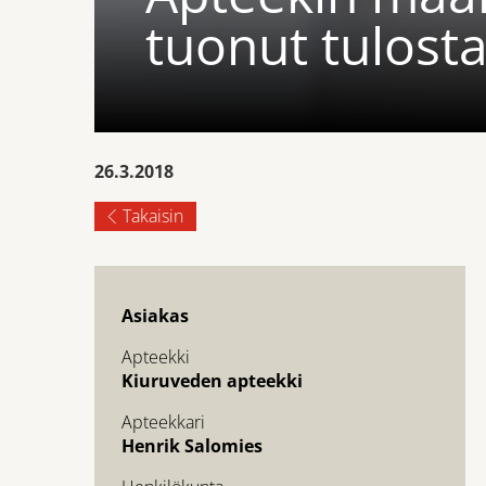
tuonut tulost
26.3.2018
Takaisin
Asiakas
Apteekki
Kiuruveden apteekki
Apteekkari
Henrik Salomies