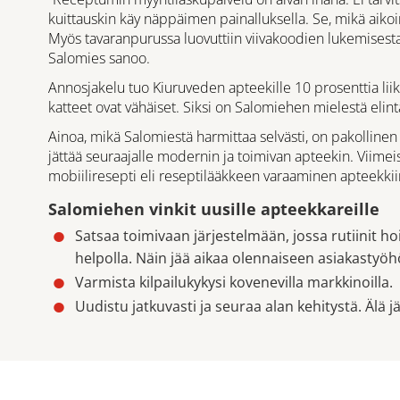
kuittauskin käy näppäimen painalluksella. Se, mikä aikoi
Myös tavaranpurussa luovuttiin viivakoodien lukemisesta j
Salomies sanoo.
Annosjakelu tuo Kiuruveden apteekille 10 prosenttia liike
katteet ovat vähäiset. Siksi on Salomiehen mielestä elint
Ainoa, mikä Salomiestä harmittaa selvästi, on pakollinen
jättää seuraajalle modernin ja toimivan apteekin. Viimei
mobiiliresepti eli reseptilääkkeen varaaminen apteekkiin 
Salomiehen vinkit uusille apteekkareille
Satsaa toimivaan järjestelmään, jossa rutiinit ho
helpolla. Näin jää aikaa olennaiseen asiakastyöh
Varmista kilpailukykysi kovenevilla markkinoilla.
Uudistu jatkuvasti ja seuraa alan kehitystä. Älä j