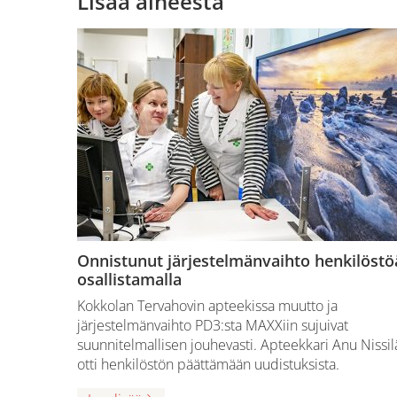
Lisää aiheesta
Onnistunut järjestelmänvaihto henkilöstö
osallistamalla
Kokkolan Tervahovin apteekissa muutto ja
järjestelmänvaihto PD3:sta MAXXiin sujuivat
suunnitelmallisen jouhevasti. Apteekkari Anu Nissil
otti henkilöstön päättämään uudistuksista.