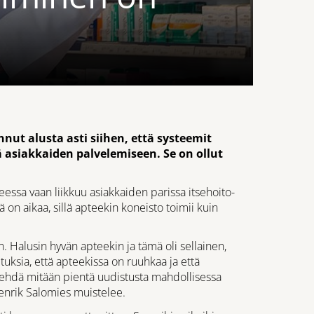
ut alusta asti siihen, että systeemit
ä asiakkaiden palvelemiseen. Se on ollut
eessa vaan liikkuu asiakkaiden parissa itsehoito-
 on aikaa, sillä apteekin koneisto toimii kuin
. Halusin hyvän apteekin ja tämä oli sellainen,
lituksia, että apteekissa on ruuhkaa ja että
 tehdä mitään pientä uudistusta mahdollisessa
 Henrik Salomies muistelee.