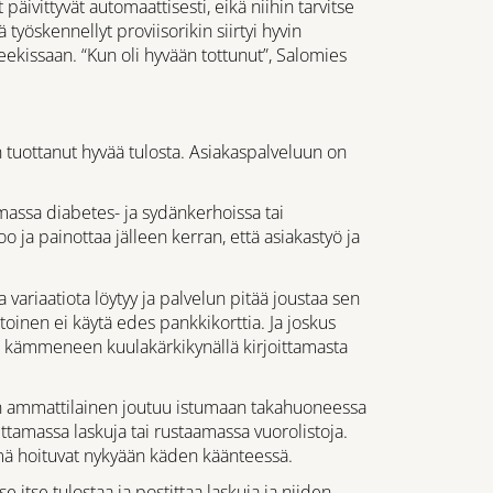
päivittyvät automaattisesti, eikä niihin tarvitse
työskennellyt proviisorikin siirtyi hyvin
kissaan. “Kun oli hyvään tottunut”, Salomies
tuottanut hyvää tulosta. Asiakaspalveluun on
massa diabetes- ja sydänkerhoissa tai
 ja painottaa jälleen kerran, että asiakastyö ja
 variaatiota löytyy ja palvelun pitää joustaa sen
toinen ei käytä edes pankkikorttia. Ja joskus
n kämmeneen kuulakärkikynällä kirjoittamasta
lan ammattilainen joutuu istumaan takahuoneessa
ttamassa laskuja tai rustaamassa vuorolistoja.
ämä hoituvat nykyään käden käänteessä.
 itse tulostaa ja postittaa laskuja ja niiden