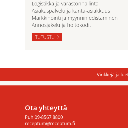
Logistikka ja varastonhallinta
Asiakaspalvelu ja kanta-asiakkuus
Markkinointi ja myynnin edistäminen
Annosjakelu ja hoitokodit
TUTUSTU
Vinkkejä ja lu
Ota yhteyttä
Puh
09-8567 8800
receptum@receptum.fi