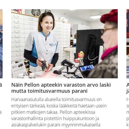
ä
Näin Pellon apteekin varaston arvo laski
A
mutta toimitusvarmuus parani
Harvaanasutulla alueella toimitusvarmuus on
H
erityisen tärkeää, koska lääkkeitä haetaan usein
s
ä
pitkien matkojen takaa. Pellon apteekissa
m
varastonhallinta pistettiin huippukuntoon ja
p
asiakaspalvelukin parani myynninmukaisella
k