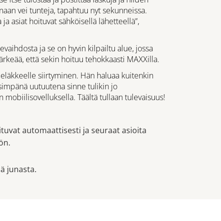
naan vei tunteja, tapahtuu nyt sekunneissa.
a asiat hoituvat sähköisellä lähetteellä”,
vaihdosta ja se on hyvin kilpailtu alue, jossa
ärkeää, että sekin hoituu tehokkaasti MAXXilla.
 eläkkeelle siirtyminen. Hän haluaa kuitenkin
simpänä uutuutena sinne tulikin jo
mobiilisovelluksella. Täältä tullaan tulevaisuus!
ituvat automaattisesti ja seuraat asioita
ön.
ää junasta.