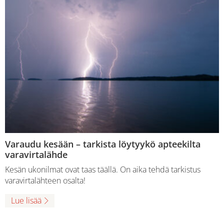
Varaudu kesään – tarkista löytyykö apteekilta
varavirtalähde
Kesän ukonilmat ovat taas täällä. On aika tehdä tarkistus
varavirtalähteen osalta!
Lue lisää