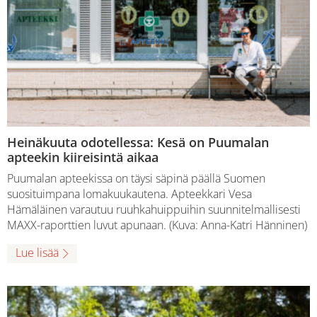
Heinäkuuta odotellessa: Kesä on Puumalan
apteekin kiireisintä aikaa
Puumalan apteekissa on täysi säpinä päällä Suomen
suosituimpana lomakuukautena. Apteekkari Vesa
Hämäläinen varautuu ruuhkahuippuihin suunnitelmallisesti
MAXX-raporttien luvut apunaan. (Kuva: Anna-Katri Hänninen)
Lue lisää