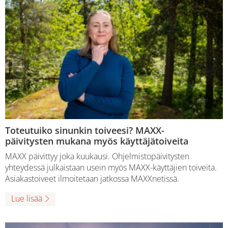
Toteutuiko sinunkin toiveesi? MAXX-
päivitysten mukana myös käyttäjätoiveita
MAXX päivittyy joka kuukausi. Ohjelmistopäivitysten
yhteydessä julkaistaan usein myös MAXX-käyttäjien toiveita.
Asiakastoiveet ilmoitetaan jatkossa MAXXnetissä.
Lue lisää