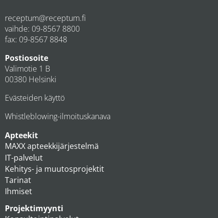
receptum@receptum.fi
vaihde:
09-8567 8800
fax: 09-8567 8848
Postiosoite
Valimotie 1 B
00380 Helsinki
Evästeiden käyttö
Whistleblowing-ilmoituskanava
Apteekit
MAXX apteekkijärjestelmä
IT-palvelut
Kehitys- ja muutosprojektit
Tarinat
Ihmiset
Projektimyynti