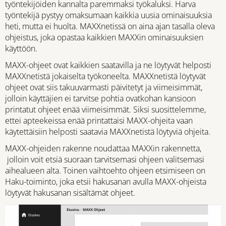
työntekijöiden kannalta paremmaksi työkaluksi. Harva
työntekijä pystyy omaksumaan kaikkia uusia ominaisuuksia
heti, mutta ei huolta. MAXXnetissä on aina ajan tasalla oleva
ohjeistus, joka opastaa kaikkien MAXXin ominaisuuksien
käyttöön.
MAXX-ohjeet ovat kaikkien saatavilla ja ne löytyvät helposti
MAXXnetistä jokaiselta työkoneelta. MAXXnetistä löytyvät
ohjeet ovat siis takuuvarmasti päivitetyt ja viimeisimmät,
jolloin käyttäjien ei tarvitse pohtia ovatkohan kansioon
printatut ohjeet enää viimeisimmät. Siksi suosittelemme,
ettei apteekeissa enää printattaisi MAXX-ohjeita vaan
käytettäisiin helposti saatavia MAXXnetistä löytyviä ohjeita.
MAXX-ohjeiden rakenne noudattaa MAXXin rakennetta,
jolloin voit etsiä suoraan tarvitsemasi ohjeen valitsemasi
aihealueen alta. Toinen vaihtoehto ohjeen etsimiseen on
Haku-toiminto, joka etsii hakusanan avulla MAXX-ohjeista
löytyvät hakusanan sisältämät ohjeet.