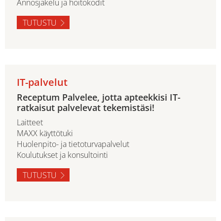
Annosjakelu ja hoitokodit
TUTUSTU
IT-palvelut
Receptum Palvelee, jotta apteekkisi IT-
ratkaisut palvelevat tekemistäsi!
Laitteet
MAXX käyttötuki
Huolenpito- ja tietoturvapalvelut
Koulutukset ja konsultointi
TUTUSTU