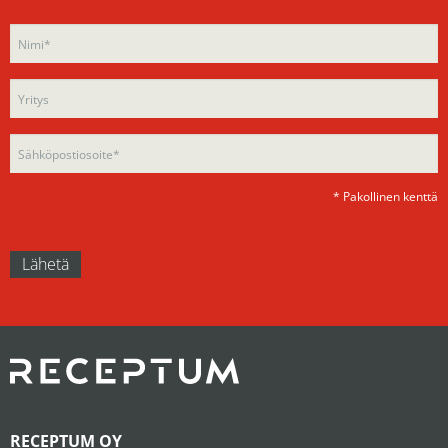
Please
leave
leave
this
this
field
field
empty.
empty.
* Pakollinen kenttä
RECEPTUM OY