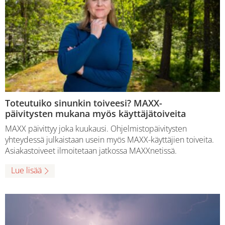
Toteutuiko sinunkin toiveesi? MAXX-
päivitysten mukana myös käyttäjätoiveita
MAXX päivittyy joka kuukausi. Ohjelmistopäivitysten
yhteydessä julkaistaan usein myös MAXX-käyttäjien toiveita.
Asiakastoiveet ilmoitetaan jatkossa MAXXnetissä.
Lue lisää