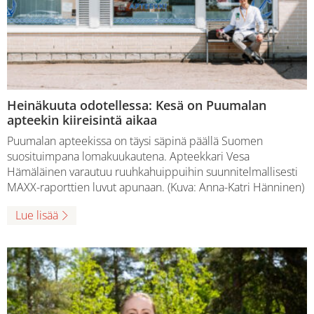
Heinäkuuta odotellessa: Kesä on Puumalan
apteekin kiireisintä aikaa
Puumalan apteekissa on täysi säpinä päällä Suomen
suosituimpana lomakuukautena. Apteekkari Vesa
Hämäläinen varautuu ruuhkahuippuihin suunnitelmallisesti
MAXX-raporttien luvut apunaan. (Kuva: Anna-Katri Hänninen)
Lue lisää