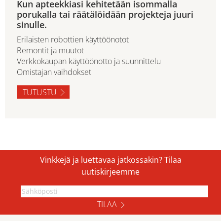
Kun apteekkiasi kehitetään isommalla
porukalla tai räätälöidään projekteja juuri
sinulle.
Erilaisten robottien käyttöönotot
Remontit ja muutot
Verkkokaupan käyttöönotto ja suunnittelu
Omistajan vaihdokset
TUTUSTU
Vinkkejä ja luettavaa jatkossakin? Tilaa
uutiskirjeemme
TILAA