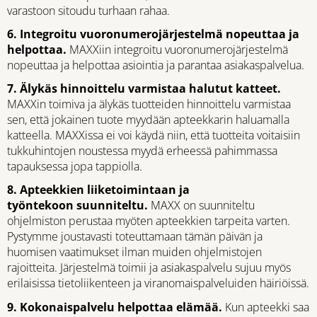
varastoon sitoudu turhaan rahaa.
6. Integroitu vuoronumerojärjestelmä nopeuttaa ja
helpottaa.
MAXXiin integroitu vuoronumerojärjestelmä
nopeuttaa ja helpottaa asiointia ja parantaa asiakaspalvelua.
7. Älykäs hinnoittelu varmistaa halutut katteet.
MAXXin toimiva ja älykäs tuotteiden hinnoittelu varmistaa
sen, että jokainen tuote myydään apteekkarin haluamalla
katteella. MAXXissa ei voi käydä niin, että tuotteita voitaisiin
tukkuhintojen noustessa myydä erheessä pahimmassa
tapauksessa jopa tappiolla.
8. Apteekkien liiketoimintaan ja
työntekoon suunniteltu.
MAXX on suunniteltu
ohjelmiston perustaa myöten apteekkien tarpeita varten.
Pystymme joustavasti toteuttamaan tämän päivän ja
huomisen vaatimukset ilman muiden ohjelmistojen
rajoitteita. Järjestelmä toimii ja asiakaspalvelu sujuu myös
erilaisissa tietoliikenteen ja viranomaispalveluiden häiriöissä.
9. Kokonaispalvelu helpottaa elämää.
Kun apteekki saa