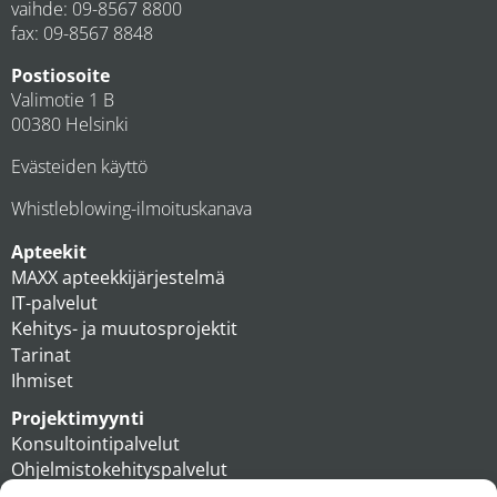
vaihde:
09-8567 8800
fax: 09-8567 8848
Postiosoite
Valimotie 1 B
00380 Helsinki
Evästeiden käyttö
Whistleblowing-ilmoituskanava
Apteekit
MAXX apteekkijärjestelmä
IT-palvelut
Kehitys- ja muutosprojektit
Tarinat
Ihmiset
Projektimyynti
Konsultointipalvelut
Ohjelmistokehityspalvelut
MAXX apteekkiratkaisut