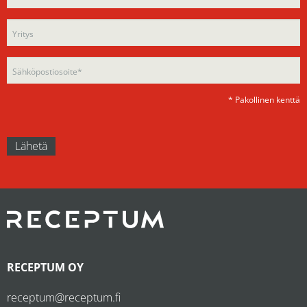
this
field
field
empty.
empty.
* Pakollinen kenttä
RECEPTUM OY
receptum@receptum.fi