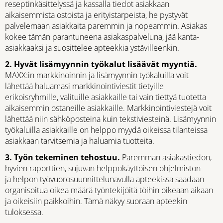
reseptinkäsittelyssä ja kassalla tiedot asiakkaan
aikaisemmista ostoista ja erityistarpeista, he pystyvät
palvelemaan asiakkaita paremmin ja nopeammin. Asiakas
kokee tämän parantuneena asiakaspalveluna, jää kanta-
asiakkaaksi ja suosittelee apteekkia ystävilleenkin.
2. Hyvät lisämyynnin työkalut lisäävät myyntiä.
MAXX:in markkinoinnin ja lisämyynnin työkaluilla voit
lähettää haluamasi markkinointiviestit tietyille
erikoisryhmille, valituille asiakkaille tai vain tiettyä tuotetta
aikaisemmin ostaneille asiakkaille. Markkinointiviestejä voit
lähettää niin sähköposteina kuin tekstiviesteinä. Lisämyynnin
työkaluilla asiakkaille on helppo myydä oikeissa tilanteissa
asiakkaan tarvitsemia ja haluamia tuotteita.
3. Työn tekeminen tehostuu.
Paremman asiakastiedon,
hyvien raporttien, sujuvan helppokäyttöisen ohjelmiston
ja helpon työvuorosuunnittelunavulla apteekissa saadaan
organisoitua oikea määrä työntekijöitä töihin oikeaan aikaan
ja oikeisiin paikkoihin. Tämä näkyy suoraan apteekin
tuloksessa.