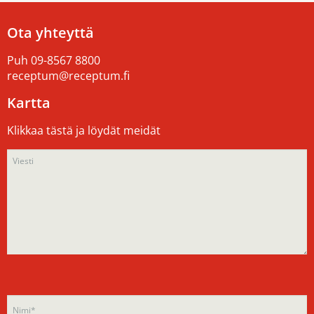
Ota yhteyttä
Puh
09-8567 8800
receptum@receptum.fi
Kartta
Klikkaa tästä ja löydät meidät
Please
Please
leave
leave
this