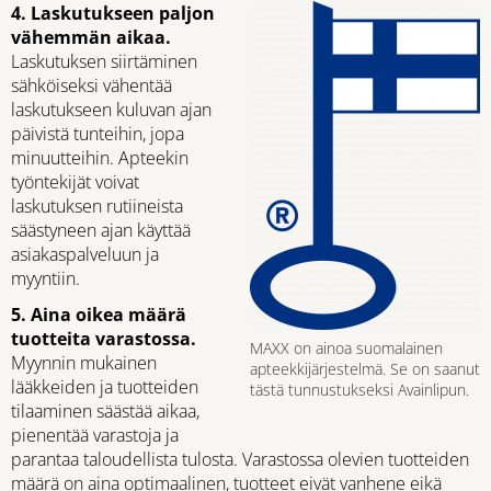
4. Laskutukseen paljon
vähemmän aikaa.
Laskutuksen siirtäminen
sähköiseksi vähentää
laskutukseen kuluvan ajan
päivistä tunteihin, jopa
minuutteihin. Apteekin
työntekijät voivat
laskutuksen rutiineista
säästyneen ajan käyttää
asiakaspalveluun ja
myyntiin.
5. Aina oikea määrä
tuotteita varastossa.
MAXX on ainoa suomalainen
Myynnin mukainen
apteekkijärjestelmä. Se on saanut
lääkkeiden ja tuotteiden
tästä tunnustukseksi Avainlipun.
tilaaminen säästää aikaa,
pienentää varastoja ja
parantaa taloudellista tulosta. Varastossa olevien tuotteiden
määrä on aina optimaalinen, tuotteet eivät vanhene eikä