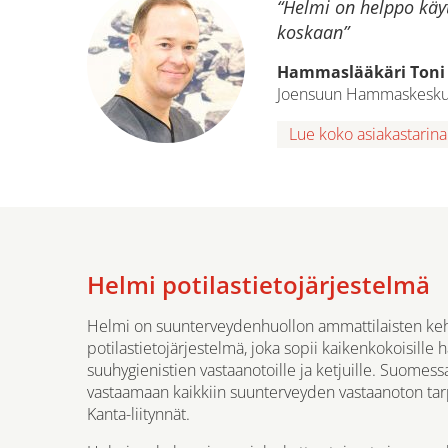
“Helmi on helppo käyt
koskaan”
Hammaslääkäri Toni
Joensuun Hammaskesk
Lue koko asiakastarin
Helmi potilastietojärjestelmä
Helmi on suunterveydenhuollon ammattilaisten ke
potilastietojärjestelmä, joka sopii kaikenkokoisille
suuhygienistien vastaanotoille ja ketjuille. Suomess
vastaamaan kaikkiin suunterveyden vastaanoton tarp
Kanta-liitynnät.