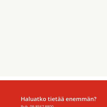
Haluatko tietää enemmän?
Puh. 09-8567 8800