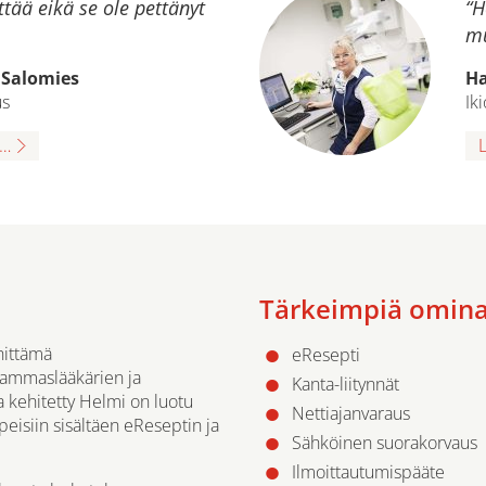
tää eikä se ole pettänyt
“H
mu
 Salomies
Ha
us
Ik
a…
Tärkeimpiä omina
hittämä
eResepti
 hammaslääkärien ja
Kanta-liitynnät
a kehitetty Helmi on luotu
Nettiajanvaraus
eisiin sisältäen eReseptin ja
Sähköinen suorakorvaus
Ilmoittautumispääte