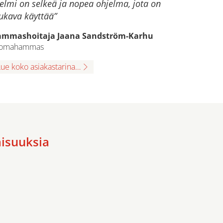
elmi on selkeä ja nopea ohjelma, jota on
kava käyttää”
mmashoitaja Jaana Sandström-Karhu
iomahammas
Lue koko asiakastarina…
isuuksia