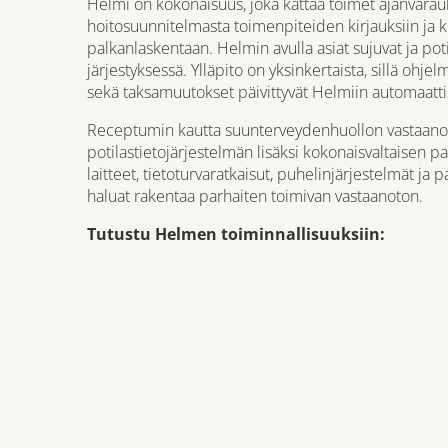
Helmi on kokonaisuus, joka kattaa toimet ajanvarau
hoitosuunnitelmasta toimenpiteiden kirjauksiin ja k
palkanlaskentaan. Helmin avulla asiat sujuvat ja pot
järjestyksessä. Ylläpito on yksinkertaista, sillä ohje
sekä taksamuutokset päivittyvät Helmiin automaattis
Receptumin kautta suunterveydenhuollon vastaanot
potilastietojärjestelmän lisäksi kokonaisvaltaisen pal
laitteet, tietoturvaratkaisut, puhelinjärjestelmät ja 
haluat rakentaa parhaiten toimivan vastaanoton.
Tutustu Helmen toiminnallisuuksiin: