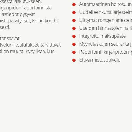
ksesta laskutukseen,
Automaattinen hoitosuunn
irjanpidon raportoinnista
Uudelleenkutsujärjestelmä
ilastiedot pysyvät
Liittymät röntgenjärjestel
lmistopäivitykset, Kelan koodit
esti.
Useiden hinnastojen hall
Integroitu maksupääte
ot saavat
Myyntilaskujen seuranta j
velun, koulutukset, tarvittavat
paljon muuta. Kysy lisää, kun
Raportointi kirjanpitoon,
Etävarmistuspalvelu