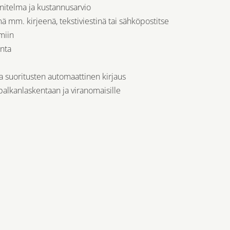
itelma ja kustannusarvio
 mm. kirjeenä, tekstiviestinä tai sähköpostitse
miin
inta
a suoritusten automaattinen kirjaus
 palkanlaskentaan ja viranomaisille