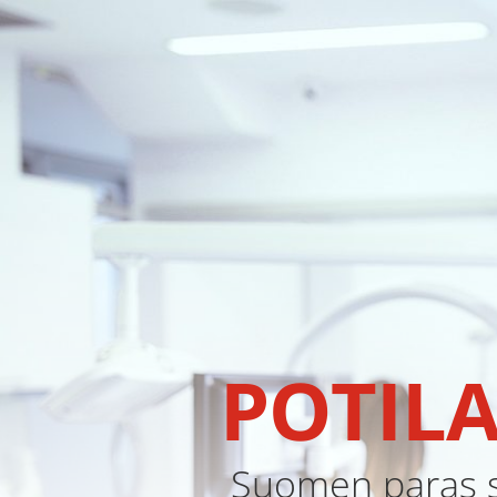
POTILA
Suomen paras s