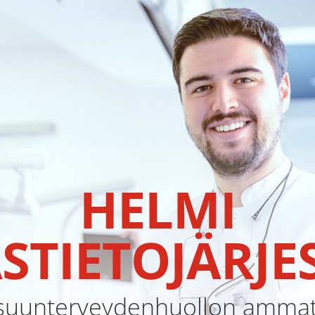
HELMI
STIETOJÄRJ
uunterveydenhuollon ammatti